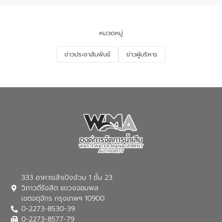
นโยบาย “มหาดไทย ทำ ทัน ที Action 5
PLUS” โดยจัดอบรมให้ความรู้แก่ประชาชน
และนักเรียน เพื่อส่งเสริมความรู้ด้านการ
จัดการน้ำเสียและสร้างจิตสำนึกในการ
หมวดหมู่
อนุรักษ์สิ่งแวดล้อม ในหัวข้อ “น้ำเสียชุมชน
และการบำบัดน้ำเสียเบื้องต้น” โดยให้ความรู้
ข่าวประชาสัมพันธ์
ข่าวผู้บริหาร
เกี่ยวกับสาเหตุและผลกระทบของน้ำเสีย
แนวทางการลดการเกิดน้ำเสียจากแหล่ง
กำเนิด การบำบัดน้ำเสียเบื้องต้นในครัวเรือน
ณ เทศบาลตำบลบางเลน จังหวัดนครปฐม
333 อาคารเล้าเป้งง้วน 1 ชั้น 23
วิภาวดีรังสิต แขวงจอมพล
เขตจตุจักร กรุงเทพฯ 10900
0-2273-8530-39
0-2273-8577-79