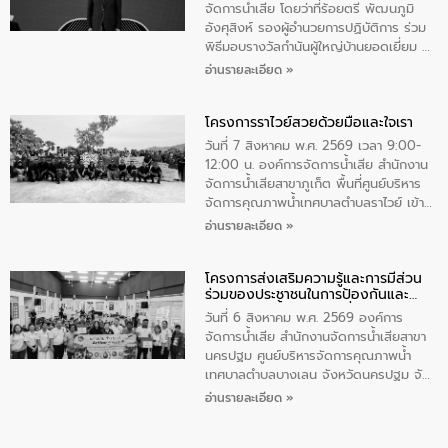
มุกดาหาร โดยในกิจกรรมได้ร่วมปลูกป่า และ
จัดการน้ำเสีย โดยว่าที่ร้อยตรี พัฒนภูมิ
ทําความสะอาดภายในบริเวณ จัดกิจกรรม
อังศุสิงห์ รองผู้อำนวยการปฏิบัติการ ร่วม
เพื่อถวายเป็นพระราชกุศล สมเด็จพระนาง
พิธีมอบรางวัลกำนันผู้ใหญ่บ้านยอดเยี่ยม ณ
เจ้าสิริกิติ์พระบรมราชินีนาถ พระบรมราช
ทำเนียบรัฐบาล โดยมีนายอนุทิน ชาญวีรกูล
อ่านรายละเอียด »
ชนนีพันปีหลวง พร้อมถวายสัจปฏิญาณ
นายกรัฐมนตรีและรัฐมนตรีว่าการกระทรวง
ทำความดีด้วยหัวใจ
มหาดไทย เป็นประธานมอบรางวัลแหนบ
โครงการราไวย์สวยด้วยมือและใจเรา
ทองคำและประกาศเกียรติคุณให้แก่ กำนัน
ผู้ใหญ่บ้านยอดเยี่ยม พร้อมกล่าวชื่นชม ให้
วันที่ 7 สิงหาคม พ.ศ. 2569 เวลา 9:00-
โอวาท และมอบนโยบาย
12:00 น. องค์การจัดการน้ำเสีย สำนักงาน
จัดการน้ำเสียสาขาภูเก็ต พื้นที่ศูนย์บริหาร
จัดการคุณภาพน้ำเทศบาลตำบลราไวย์ เข้า
ร่วมโครงการราไวย์สวยด้วยมือและใจเรา
อ่านรายละเอียด »
โดยมีนายเทมส์ ไกรทัศน์ นายกเทศมนตรี
ตำบลราไวย์ เจ้าหน้าที่เทศบาล ชาวบ้าน
โครงการส่งเสริมความรู้และการมีส่วน
ประชาชน ตัวแทนจากโรงแรมต่างๆ ในเขต
ร่วมของประชาชนในการป้องกันและ
เทศบาลตำบลราไวย์ ศูนย์บริหารจัดการ
แก้ไขปัญหาน้ำเสียอย่างยั่งยืน
คุณภาพน้ำเทศบาลตำบลราไวย์ นำโดยนาย
วันที่ 6 สิงหาคม พ.ศ. 2569 องค์การ
น้อย แก้วเศษ ผู้จัดการสำนักงานจัดการน้ำ
จัดการน้ำเสีย สำนักงานจัดการน้ำเสียสาขา
เสียสาขาภูเก็ต พร้อมด้วยเจ้าหน้าที่ จำนวน
นครปฐม ศูนย์บริหารจัดการคุณภาพน้ำ
5 คน ร่วมทำกิจกรรม ทำความสะอาด
เทศบาลตำบลบางเลน จังหวัดนครปฐม จัด
ชายหาดและแหล่งท่องเที่ยว ณ บริเวณ
กิจกรรมภายใต้โครงการส่งเสริมความรู้และ
อ่านรายละเอียด »
แหลมพรหมเทพ หมู่ที่ 6 ตำบลราไวย์
การมีส่วนร่วมของประชาชนในการป้องกัน
อำเภอเมือง จังหวัดภูเก็ต
และแก้ไขปัญหาน้ำเสียอย่างยั่งยืน ตาม