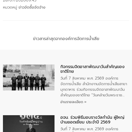
28/07/2020
09:45
หมวดหมู่
ข่าวจัดซื้อจัดจ้าง
ข่าวสารล่าสุดจากองค์การจัดการน้ำเสีย
กิจกรรมจิตอาสาพัฒนาวันสําคัญของ
ชาติไทย
วันที่ 7 สิงหาคม พ.ศ. 2569 องค์การ
จัดการน้ำเสีย สำนักงาานจัดการน้ำเสียสาขา
มุกดาหาร ร่วมกิจกรรมจิตอาสาพัฒนาวัน
สําคัญของชาติไทย “วันคล้ายวันพระราช
สมภพ สมเด็จพระนางเจ้าสิริกิติ์พระบรม
อ่านรายละเอียด »
ราชินีนาถ พระบรมราชชนนีพันปีหลวง และ
วันแม่แห่งชาติ 12 สิงหาคม” โดยมีนายชลิต
อจน. ร่วมพิธีมอบรางวัลกำนัน ผู้ใหญ่
ทิพย์คำ รองผู้ว่าราชการจังหวัดมุกดาหาร
บ้านยอดเยี่ยม ประจำปี 2569
เป็นประธานในพิธี ณ เรือนจําชั่วคราวนาโสก
ตําบลนาโสก อําเภอเมืองมุกดาหาร จังหวัด
วันที่ 7 สิงหาคม พ.ศ. 2569 องค์การ