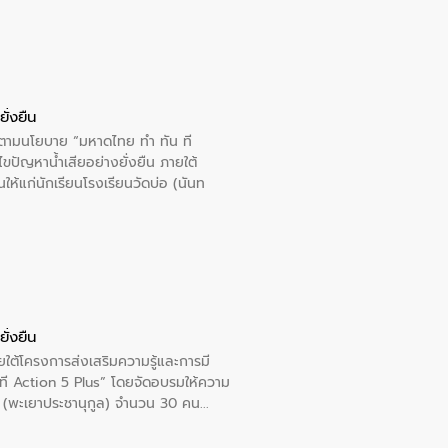
ั่งยืน
ารตามนโยบาย “มหาดไทย ทำ ทัน ที
ปัญหาน้ำเสียอย่างยั่งยืน ภายใต้
นให้แก่นักเรียนโรงเรียนวัดบ่อ (นันท
ั่งยืน
ใต้โครงการส่งเสริมความรู้และการมี
ที Action 5 Plus” โดยจัดอบรมให้ความ
าล 1 (พะเยาประชานุกูล) จำนวน 30 คน