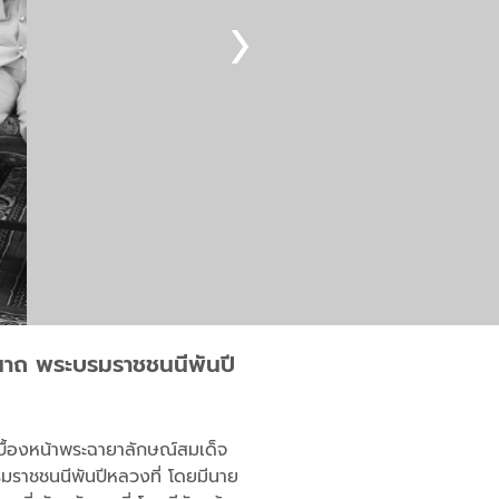
ีนาถ พระบรมราชชนนีพันปี
บื้องหน้าพระฉายาลักษณ์สมเด็จ
รมราชชนนีพันปีหลวงที่ โดยมีนาย