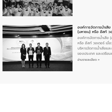
องค์การจัดการน้ำเสี
(มหาชน) หรือ อีสท์ ว
องค์การจัดการน้ำเสีย
หรือ อีสท์ วอเตอร์ เม
บริหารจัดการน้ำเสียแล
ของประเทศ และเตรียม
ท้าทายจากวิกฤตการเปล
อ่านรายละเอียด »
ความเชี่ยวชาญด้านระบบ
ข่ายน้ำครบวงจรในพื้น
ดำเนินงานร่วมกับท้องถิ
อุตสาหกรรม นายชีระ ว
กับความเชี่ยวชาญของอี
เมืองอย่างยั่งยืน ขณะท
ตลอดระบบ โดยการนำน้ำ
ความร่วมมือระหว่างภาค
ฐานด้านน้ำของประเทศ เ