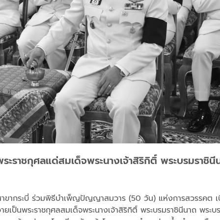
ะราชกุศลแด่สมเด็จพระนางเจ้าสิริกิติ์ พระบรมราชิน
สาขากระบี่ ร่วมพิธีบำเพ็ญปัญญาสมวาร (50 วัน) แห่งการสวรรคต เ
วายเป็นพระราชกุศลสมเด็จพระนางเจ้าสิริกิติ์ พระบรมราชินีนาถ พระบ