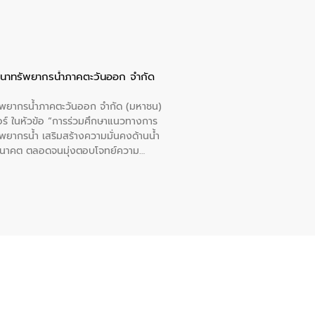
ัฒนาทรัพยากรน้ำภาคตะวันออก จำกัด
รัพยากรน้ำภาคตะวันออก จำกัด (มหาชน)
ตอร์ ในหัวข้อ “การร่วมศึกษาแนวทางการ
พยากรน้ำ เสริมสร้างความมั่นคงด้านน้ำ
อนาคต ตลอดจนมุ่งตอบโจทย์ความ
ือในครั้งนี้เป็นการดึงจุดแข็งและ
 มาผสานกับประสบการณ์และเทคโนโลยีโครง
น้ำ (Water Reuse) และพัฒนารูปแบบการ
ที่พุ่งสูงขึ้นจากการขยายตัวของ
นการพัฒนาระบบบำบัดน้ำเสียเมื่อผสาน
างเศรษฐกิจ เพื่อสนับสนุนการพัฒนา
ดการน้ำยุคใหม่ต้องมุ่งเน้นความคุ้มค่า
ิจและสิ่งแวดล้อมได้อย่างเป็นรูปธรรม
น.) ในการร่วมวางรากฐานโครงสร้างพื้น
ปตามมาตรฐานสากล