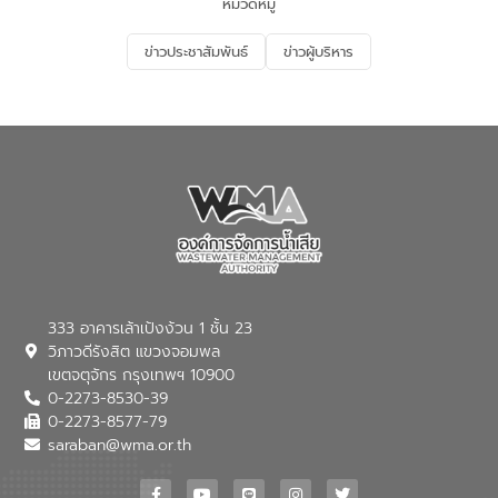
หมวดหมู่
อนุรักษ์สิ่งแวดล้อม ในหัวข้อ “น้ำเสียชุมชน
และการบำบัดน้ำเสียเบื้องต้น” โดยให้ความรู้
ข่าวประชาสัมพันธ์
ข่าวผู้บริหาร
เกี่ยวกับสาเหตุและผลกระทบของน้ำเสีย
แนวทางการลดการเกิดน้ำเสียจากแหล่ง
กำเนิด การบำบัดน้ำเสียเบื้องต้นในครัวเรือน
ณ เทศบาลตำบลบางเลน จังหวัดนครปฐม
333 อาคารเล้าเป้งง้วน 1 ชั้น 23
วิภาวดีรังสิต แขวงจอมพล
เขตจตุจักร กรุงเทพฯ 10900
0-2273-8530-39
0-2273-8577-79
saraban@wma.or.th