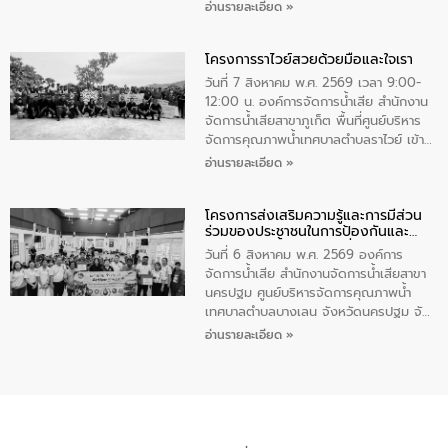
เจ้าสิริกิติ์พระบรมราชินีนาถ พระบรมราช
ทำเนียบรัฐบาล โดยมีนายอนุทิน ชาญวีรกูล
อ่านรายละเอียด »
ชนนีพันปีหลวง พร้อมถวายสัจปฏิญาณ
นายกรัฐมนตรีและรัฐมนตรีว่าการกระทรวง
ทำความดีด้วยหัวใจ
มหาดไทย เป็นประธานมอบรางวัลแหนบ
โครงการราไวย์สวยด้วยมือและใจเรา
ทองคำและประกาศเกียรติคุณให้แก่ กำนัน
ผู้ใหญ่บ้านยอดเยี่ยม พร้อมกล่าวชื่นชม ให้
วันที่ 7 สิงหาคม พ.ศ. 2569 เวลา 9:00-
โอวาท และมอบนโยบาย
12:00 น. องค์การจัดการน้ำเสีย สำนักงาน
จัดการน้ำเสียสาขาภูเก็ต พื้นที่ศูนย์บริหาร
จัดการคุณภาพน้ำเทศบาลตำบลราไวย์ เข้า
ร่วมโครงการราไวย์สวยด้วยมือและใจเรา
อ่านรายละเอียด »
โดยมีนายเทมส์ ไกรทัศน์ นายกเทศมนตรี
ตำบลราไวย์ เจ้าหน้าที่เทศบาล ชาวบ้าน
โครงการส่งเสริมความรู้และการมีส่วน
ประชาชน ตัวแทนจากโรงแรมต่างๆ ในเขต
ร่วมของประชาชนในการป้องกันและ
เทศบาลตำบลราไวย์ ศูนย์บริหารจัดการ
แก้ไขปัญหาน้ำเสียอย่างยั่งยืน
คุณภาพน้ำเทศบาลตำบลราไวย์ นำโดยนาย
วันที่ 6 สิงหาคม พ.ศ. 2569 องค์การ
น้อย แก้วเศษ ผู้จัดการสำนักงานจัดการน้ำ
จัดการน้ำเสีย สำนักงานจัดการน้ำเสียสาขา
เสียสาขาภูเก็ต พร้อมด้วยเจ้าหน้าที่ จำนวน
นครปฐม ศูนย์บริหารจัดการคุณภาพน้ำ
5 คน ร่วมทำกิจกรรม ทำความสะอาด
เทศบาลตำบลบางเลน จังหวัดนครปฐม จัด
ชายหาดและแหล่งท่องเที่ยว ณ บริเวณ
กิจกรรมภายใต้โครงการส่งเสริมความรู้และ
อ่านรายละเอียด »
แหลมพรหมเทพ หมู่ที่ 6 ตำบลราไวย์
การมีส่วนร่วมของประชาชนในการป้องกัน
อำเภอเมือง จังหวัดภูเก็ต
และแก้ไขปัญหาน้ำเสียอย่างยั่งยืน ตาม
นโยบาย “มหาดไทย ทำ ทัน ที Action 5
PLUS” โดยจัดอบรมให้ความรู้แก่ประชาชน
และนักเรียน เพื่อส่งเสริมความรู้ด้านการ
จัดการน้ำเสียและสร้างจิตสำนึกในการ