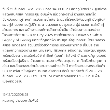
วันที่ 15 ธันวาคม พ.ศ. 2568 เวลา 14.00 น. ณ ห้องจูปีเตอร์ 12 ศูนย์การ
แสดงสินค้าและการประชุม อิมแพ็ค เมืองทองธานี อำเภอปากเกร็ด
จังหวัดนนทบุรี องค์การจัดการน้ำเสีย โดยว่าที่ร้อยตรีพัฒนภูมิ อังศุสิงห์
รองผู้อำนวยการปฏิบัติการ นางดวงแข ยงสุวรรณ ผู้อำนวยการสำนักผู้
อำนวยการ และพนักงานองค์การจัดการน้ำเสีย เข้าร่วมงานแถลงข่าว
โครงการจัดงาน OTOP City 2025 ภายใต้แนวคิด “Heaven’s Gift A
Legacy of Giving ของขวัญจากฟ้า สานคุณค่าสู่ปวงชน” โดยนางสาว
ศศิธร กิตติธรกุล รัฐมนตรีช่วยว่าการกระทรวงมหาดไทย เป็นประธาน
แถลงข่าวการจัดงาน และนายสยาม ศิริมงคล อธิบดีกรมการพัฒนาชุมชน
พร้อมด้วยนางสาวรักษ์วนีย์ คำสิงห์ (เบสท์ คำสิงห์) นักแสดง/ยูทุบเบอร์
พร้อมด้วยผู้บริหาร ข้าราชการ กรมการพัฒนาชุมชน ภาคีเครือข่ายทุกภาค
ส่วน และสื่อมวลชนร่วมในงานแถลงข่าวครั้งนี้ การจัดงานมหกรรมสินค้า
OTOP ครั้งยิ่งใหญ่ของประเทศ ส่งท้ายปี จัดขึ้นระหว่างวันที่ 20 – 28
ธันวาคม พ.ศ. 2568 รวม 9 วัน ณ อาคารชาเลนเจอร์ 1 – 3 อิมแพ็ค
เมืองทองธานี
16/12/2025
08:58
หมวดหมู่
ข่าวประชาสัมพันธ์