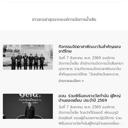
ข่าวสารล่าสุดจากองค์การจัดการน้ำเสีย
กิจกรรมจิตอาสาพัฒนาวันสําคัญของ
ชาติไทย
วันที่ 7 สิงหาคม พ.ศ. 2569 องค์การ
จัดการน้ำเสีย สำนักงาานจัดการน้ำเสียสาขา
มุกดาหาร ร่วมกิจกรรมจิตอาสาพัฒนาวัน
สําคัญของชาติไทย “วันคล้ายวันพระราช
สมภพ สมเด็จพระนางเจ้าสิริกิติ์พระบรม
อ่านรายละเอียด »
ราชินีนาถ พระบรมราชชนนีพันปีหลวง และ
วันแม่แห่งชาติ 12 สิงหาคม” โดยมีนายชลิต
อจน. ร่วมพิธีมอบรางวัลกำนัน ผู้ใหญ่
ทิพย์คำ รองผู้ว่าราชการจังหวัดมุกดาหาร
บ้านยอดเยี่ยม ประจำปี 2569
เป็นประธานในพิธี ณ เรือนจําชั่วคราวนาโสก
ตําบลนาโสก อําเภอเมืองมุกดาหาร จังหวัด
วันที่ 7 สิงหาคม พ.ศ. 2569 องค์การ
มุกดาหาร โดยในกิจกรรมได้ร่วมปลูกป่า และ
จัดการน้ำเสีย โดยว่าที่ร้อยตรี พัฒนภูมิ
ทําความสะอาดภายในบริเวณ จัดกิจกรรม
อังศุสิงห์ รองผู้อำนวยการปฏิบัติการ ร่วม
เพื่อถวายเป็นพระราชกุศล สมเด็จพระนาง
พิธีมอบรางวัลกำนันผู้ใหญ่บ้านยอดเยี่ยม ณ