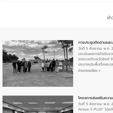
ข่
การประชุมติดตามและ
วันที่ 5 สิงหาคม พ.ศ. 
ประเมินผลการดำเนินงา
เทศบาลตำบลวัดสิงห์ จั
ประชาชนในพื้นที่เทศบา
ให้การต้อนรับ
อ่านรายละเอียด »
โครงการส่งเสริมความร
วันที่ 5 สิงหาคม พ.ศ.
Action 5 PLUS” โดยจัด