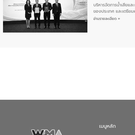
บริหารจัดการน้ำเสียแล
ของประเทศ และเตรียม
ท้าทายจากวิกฤตการเปล
อ่านรายละเอียด »
ความเชี่ยวชาญด้านระบบ
ข่ายน้ำครบวงจรในพื้น
ดำเนินงานร่วมกับท้องถิ
อุตสาหกรรม นายชีระ ว
กับความเชี่ยวชาญของอี
เมืองอย่างยั่งยืน ขณะท
ตลอดระบบ โดยการนำน้ำ
ความร่วมมือระหว่างภาค
ฐานด้านน้ำของประเทศ เ
เมนูหลัก