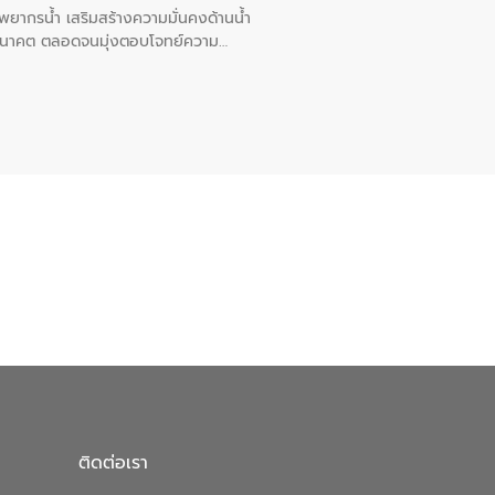
พยากรน้ำ เสริมสร้างความมั่นคงด้านน้ำ
อนาคต ตลอดจนมุ่งตอบโจทย์ความ
ือในครั้งนี้เป็นการดึงจุดแข็งและ
 มาผสานกับประสบการณ์และเทคโนโลยีโครง
น้ำ (Water Reuse) และพัฒนารูปแบบการ
ที่พุ่งสูงขึ้นจากการขยายตัวของ
นการพัฒนาระบบบำบัดน้ำเสียเมื่อผสาน
างเศรษฐกิจ เพื่อสนับสนุนการพัฒนา
ดการน้ำยุคใหม่ต้องมุ่งเน้นความคุ้มค่า
ิจและสิ่งแวดล้อมได้อย่างเป็นรูปธรรม
น.) ในการร่วมวางรากฐานโครงสร้างพื้น
ปตามมาตรฐานสากล
ติดต่อเรา