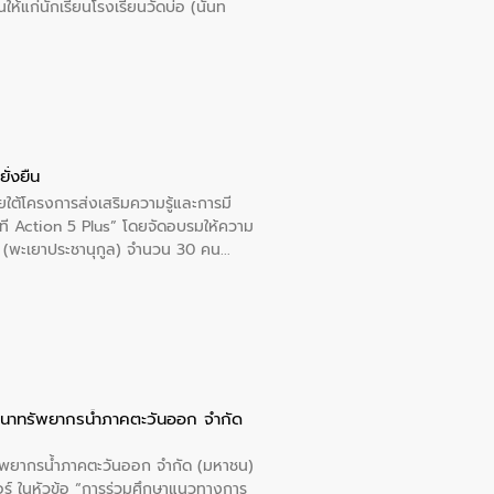
นให้แก่นักเรียนโรงเรียนวัดบ่อ (นันท
ั่งยืน
ใต้โครงการส่งเสริมความรู้และการมี
ที Action 5 Plus” โดยจัดอบรมให้ความ
าล 1 (พะเยาประชานุกูล) จำนวน 30 คน
ัฒนาทรัพยากรน้ำภาคตะวันออก จำกัด
รัพยากรน้ำภาคตะวันออก จำกัด (มหาชน)
ตอร์ ในหัวข้อ “การร่วมศึกษาแนวทางการ