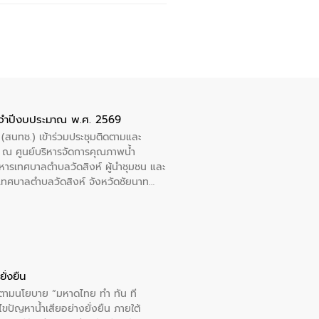
ะจำปีงบประมาณ พ.ศ. 2569
 (สนทช.) เข้าร่วมประชุมติดตามและ
ณ ศูนย์บริหารจัดการคุณภาพน้ำ
หารเทศบาลตำบลวัดสิงห์ ผู้นำชุมชน และ
้ำเทศบาลตำบลวัดสิงห์ จังหวัดชัยนาท
ั่งยืน
ารตามนโยบาย “มหาดไทย ทำ ทัน ที
ปัญหาน้ำเสียอย่างยั่งยืน ภายใต้