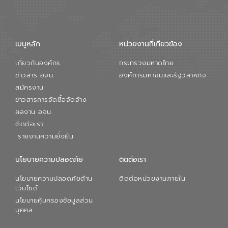
การใหญ่ อีสท์ วอเตอร์ ย้ำว่า การบริหาร
จัดการน้ำยุคใหม่ต้องมุ่งเน้นความคุ้มค่า
ตลอดระบบ โดยการนำน้ำบำบัดกลับมาใช้ใหม่
จะช่วยลดการพึ่งพาน้ำธรรมชาติและสร้าง
เมนูหลัก
หน่วยงานที่เกียวข้อง
สมดุลทางเศรษฐกิจและสิ่งแวดล้อมได้อย่าง
เป็นรูปธรรม ความร่วมมือระหว่างภาครัฐและ
เกี่ยวกับองค์กร
กระทรวงมหาดไทย
ภาคเอกชนในครั้งนี้ นับเป็นก้าวสำคัญของ
องค์การจัดการน้ำเสีย (อจน.) ในการร่วมวาง
ข่าวสาร อจน.
องค์การมหาชนและรัฐวิสาหกิจ
รากฐานโครงสร้างพื้นฐานด้านน้ำของ
สมัครงาน
ประเทศ เพื่อยกระดับประสิทธิภาพการใช้
ข่าวสารการจัดซื้อจัดจ้าง
ทรัพยากรน้ำให้เกิดประโยชน์สูงสุดและเป็นไป
ผลงาน อจน.
ตามมาตรฐานสากล
ติดต่อเรา
รายงานความยั่งยืน
นโยบายความปลอดภัย
ติดต่อเรา
นโยบายความปลอดภัยด้าน
ติดต่อหน่วยงานภายใน
เว็บไซต์
นโยบายคุ้มครองข้อมูลส่วน
บุคคล