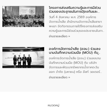
ปัญหาน้ำเสียอย่างยั่งยืน ภายใต้กิจกรรม
โครงการส่งเสริมความรู้และการมีส่วน
“ชุมชนร่วมใจ น้ำใสยั่งยืน” ได้บรรยายให้
ร่วมของประชาชนในการป้องกันและ
ความรู้เกี่ยวกับการจัดการน้ำเสียและการใช้
แก้ไขปัญหาน้ำเสียอย่างยั่งยืน
ถังดักไขมันให้แก่นักเรียนโรงเรียนวัดบ่อ
วันที่ 4 สิงหาคม พ.ศ. 2569 องค์การ
(นันทวิทยา) เทศบาลนครปากเกร็ด อำเภอ
จัดการน้ำเสีย สำนักงานจัดการน้ำเสียสาขา
ปากเกร็ด จังหวัดนนทบุรี จำนวน 30 คน
พะเยา จัดกิจกรรมภายใต้โครงการส่งเสริม
ความรู้และการมีส่วนร่วมของประชาชนในการ
ป้องกันและแก้ไขปัญหาน้ำเสียอย่างยั่งยืน
อ่านรายละเอียด »
ตามนโยบาย “มหาดไทย ทำทันที Action 5
Plus” โดยจัดอบรมให้ความรู้เรื่องน้ำเสีย
องค์การจัดการน้ำเสีย (อจน.) ร่วมลง
ชุมชนและการบำบัดน้ำเสียเบื้องต้น ให้กับ
นามบันทึกความร่วมมือ (MOU) กับ
นักเรียนชั้นประถมศึกษาปีที่ 5 โรงเรียน
บริษัท จัดการและพัฒนาทรัพยากรน้ำ
เทศบาล 1 (พะเยาประชานุกูล) จำนวน 30
องค์การจัดการน้ำเสีย (อจน.) ร่วมลงนาม
ภาคตะวันออก จำกัด (มหาชน) หรือ อีส
คน
บันทึกความร่วมมือ (MOU) กับ บริษัท
ท์ วอเตอร์
จัดการและพัฒนาทรัพยากรน้ำภาคตะวัน
ออก จำกัด (มหาชน) หรือ อีสท์ วอเตอร์
เมื่อวันอังคารที่ 4 สิงหาคม 2569 ณ ห้อง
อ่านรายละเอียด »
อเนกประสงค์ ชั้น 22 อาคารอีสท์วอเตอร์
ในหัวข้อ “การร่วมศึกษาแนวทางการบริหาร
จัดการน้ำเสียและการนำน้ำกลับมาใช้ประโยชน์
ของประเทศไทย” เพื่อยกระดับการบริหาร
จัดการทรัพยากรน้ำ เสริมสร้างความมั่นคง
ด้านน้ำของประเทศ และเตรียมความพร้อม
หมวดหมู่