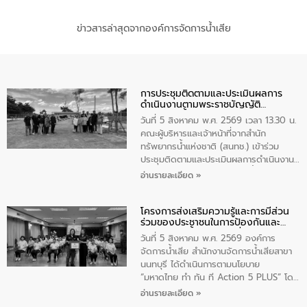
ข่าวสารล่าสุดจากองค์การจัดการน้ำเสีย
การประชุมติดตามและประเมินผลการ
ดำเนินงานตามพระราชบัญญัติ
ทรัพยากรน้ำ พ.ศ. 2561 ประจำ
วันที่ 5 สิงหาคม พ.ศ. 2569 เวลา 13.30 น.
ปีงบประมาณ พ.ศ. 2569
คณะผู้บริหารและเจ้าหน้าที่จากสำนัก
ทรัพยากรน้ำแห่งชาติ (สนทช.) เข้าร่วม
ประชุมติดตามและประเมินผลการดำเนินงาน
ตามพระราชบัญญัติทรัพยากรน้ำ พ.ศ. 2561
อ่านรายละเอียด »
ประจำปีงบประมาณ พ.ศ. 2569 ณ ศูนย์
บริหารจัดการคุณภาพน้ำเทศบาลตำบล
โครงการส่งเสริมความรู้และการมีส่วน
วัดสิงห์ จังหวัดชัยนาท โดยมีนายแสงชัย
ร่วมของประชาชนในการป้องกันและ
สุขชื่น นายกเทศมนตรีตำบลวัดสิงห์ คณะผู้
แก้ไขปัญหาน้ำเสียอย่างยั่งยืน
บริหารเทศบาลตำบลวัดสิงห์ ผู้นำชุมชน และ
วันที่ 5 สิงหาคม พ.ศ. 2569 องค์การ
ประชาชนในพื้นที่เทศบาลตำบลวัดสิงก์ที่มี
จัดการน้ำเสีย สำนักงานจัดการน้ำเสียสาขา
ส่วนได้ส่วนเสียในโครงก่อสร้างศูนย์บริหาร
นนทบุรี ได้ดำเนินการตามนโยบาย
จัดการคุณภาพน้ำเทศบาลตำบลวัดสิงห์
“มหาดไทย ทำ ทัน ที Action 5 PLUS” โดย
จังหวัดชัยนาท ให้การต้อนรับ
จัดโครงการส่งเสริมความรู้และการมีส่วน
อ่านรายละเอียด »
ร่วมของประชาชนในการป้องกันและแก้ไข