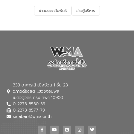
รองรับการเติบโตของเมือง รวมถึงการ
ลงทุนในอุตสาหกรรมแห่งอนาคต ตลอดจน
ข่าวประชาสัมพันธ์
ข่าวผู้บริหาร
มุ่งตอบโจทย์ความท้าทายจากวิกฤตการ
เปลี่ยนแปลงสภาพภูมิอากาศและความเสี่ยง
ภัยแล้งในระยะยาว การประสานความร่วมมือ
ในครั้งนี้เป็นการดึงจุดแข็งและความ
เชี่ยวชาญด้านระบบบำบัดน้ำเสียที่เป็นมิตร
ต่อสิ่งแวดล้อมของ องค์การจัดการน้ำเสีย
(อจน.) มาผสานกับประสบการณ์และ
เทคโนโลยีโครงข่ายน้ำครบวงจรในพื้นที่ EEC
ของอีสท์ วอเตอร์ เพื่อร่วมกันศึกษา
เทคโนโลยีการปรับปรุงคุณภาพน้ำ (Water
Reuse) และพัฒนารูปแบบการดำเนินงาน
ร่วมกับท้องถิ่นให้เกิดระบบบริหารจัดการน้ำ
อย่างเป็นรูปธรรม เพื่อรองรับความต้องการ
333 อาคารเล้าเป้งง้วน 1 ชั้น 23
ใช้น้ำที่พุ่งสูงขึ้นจากการขยายตัวของ
วิภาวดีรังสิต แขวงจอมพล
อุตสาหกรรม นายชีระ วงศบูรณะ ผู้อำนวย
เขตจตุจักร กรุงเทพฯ 10900
การองค์การจัดการน้ำเสีย กล่าวถึงภารกิจ
0-2273-8530-39
หลักของ อจน. ในการพัฒนาระบบบำบัดน้ำ
เสียเมื่อผสานกับความเชี่ยวชาญของอีสท์
0-2273-8577-79
วอเตอร์ จะช่วยขับเคลื่อนการศึกษาทั้งในมิติ
saraban@wma.or.th
ทางเทคนิคและความคุ้มค่าทางเศรษฐกิจ
เพื่อสนับสนุนการพัฒนาเมืองอย่างยั่งยืน
ขณะที่ นายบดินทร์ อุดล กรรมการผู้อำนวย