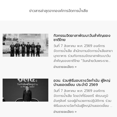
ข่าวสารล่าสุดจากองค์การจัดการน้ำเสีย
กิจกรรมจิตอาสาพัฒนาวันสําคัญของ
ชาติไทย
วันที่ 7 สิงหาคม พ.ศ. 2569 องค์การ
จัดการน้ำเสีย สำนักงาานจัดการน้ำเสียสาขา
มุกดาหาร ร่วมกิจกรรมจิตอาสาพัฒนาวัน
สําคัญของชาติไทย “วันคล้ายวันพระราช
สมภพ สมเด็จพระนางเจ้าสิริกิติ์พระบรม
อ่านรายละเอียด »
ราชินีนาถ พระบรมราชชนนีพันปีหลวง และ
วันแม่แห่งชาติ 12 สิงหาคม” โดยมีนายชลิต
อจน. ร่วมพิธีมอบรางวัลกำนัน ผู้ใหญ่
ทิพย์คำ รองผู้ว่าราชการจังหวัดมุกดาหาร
บ้านยอดเยี่ยม ประจำปี 2569
เป็นประธานในพิธี ณ เรือนจําชั่วคราวนาโสก
ตําบลนาโสก อําเภอเมืองมุกดาหาร จังหวัด
วันที่ 7 สิงหาคม พ.ศ. 2569 องค์การ
มุกดาหาร โดยในกิจกรรมได้ร่วมปลูกป่า และ
จัดการน้ำเสีย โดยว่าที่ร้อยตรี พัฒนภูมิ
ทําความสะอาดภายในบริเวณ จัดกิจกรรม
อังศุสิงห์ รองผู้อำนวยการปฏิบัติการ ร่วม
เพื่อถวายเป็นพระราชกุศล สมเด็จพระนาง
พิธีมอบรางวัลกำนันผู้ใหญ่บ้านยอดเยี่ยม ณ
เจ้าสิริกิติ์พระบรมราชินีนาถ พระบรมราช
ทำเนียบรัฐบาล โดยมีนายอนุทิน ชาญวีรกูล
อ่านรายละเอียด »
ชนนีพันปีหลวง พร้อมถวายสัจปฏิญาณ
นายกรัฐมนตรีและรัฐมนตรีว่าการกระทรวง