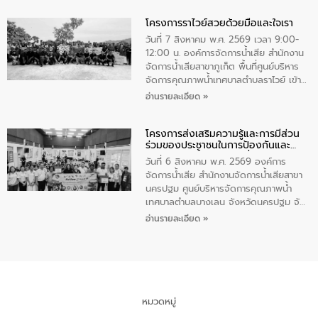
ทำความดีด้วยหัวใจ
มหาดไทย เป็นประธานมอบรางวัลแหนบ
โครงการราไวย์สวยด้วยมือและใจเรา
ทองคำและประกาศเกียรติคุณให้แก่ กำนัน
ผู้ใหญ่บ้านยอดเยี่ยม พร้อมกล่าวชื่นชม ให้
วันที่ 7 สิงหาคม พ.ศ. 2569 เวลา 9:00-
โอวาท และมอบนโยบาย
12:00 น. องค์การจัดการน้ำเสีย สำนักงาน
จัดการน้ำเสียสาขาภูเก็ต พื้นที่ศูนย์บริหาร
จัดการคุณภาพน้ำเทศบาลตำบลราไวย์ เข้า
ร่วมโครงการราไวย์สวยด้วยมือและใจเรา
อ่านรายละเอียด »
โดยมีนายเทมส์ ไกรทัศน์ นายกเทศมนตรี
ตำบลราไวย์ เจ้าหน้าที่เทศบาล ชาวบ้าน
โครงการส่งเสริมความรู้และการมีส่วน
ประชาชน ตัวแทนจากโรงแรมต่างๆ ในเขต
ร่วมของประชาชนในการป้องกันและ
เทศบาลตำบลราไวย์ ศูนย์บริหารจัดการ
แก้ไขปัญหาน้ำเสียอย่างยั่งยืน
คุณภาพน้ำเทศบาลตำบลราไวย์ นำโดยนาย
วันที่ 6 สิงหาคม พ.ศ. 2569 องค์การ
น้อย แก้วเศษ ผู้จัดการสำนักงานจัดการน้ำ
จัดการน้ำเสีย สำนักงานจัดการน้ำเสียสาขา
เสียสาขาภูเก็ต พร้อมด้วยเจ้าหน้าที่ จำนวน
นครปฐม ศูนย์บริหารจัดการคุณภาพน้ำ
5 คน ร่วมทำกิจกรรม ทำความสะอาด
เทศบาลตำบลบางเลน จังหวัดนครปฐม จัด
ชายหาดและแหล่งท่องเที่ยว ณ บริเวณ
กิจกรรมภายใต้โครงการส่งเสริมความรู้และ
อ่านรายละเอียด »
แหลมพรหมเทพ หมู่ที่ 6 ตำบลราไวย์
การมีส่วนร่วมของประชาชนในการป้องกัน
อำเภอเมือง จังหวัดภูเก็ต
และแก้ไขปัญหาน้ำเสียอย่างยั่งยืน ตาม
นโยบาย “มหาดไทย ทำ ทัน ที Action 5
PLUS” โดยจัดอบรมให้ความรู้แก่ประชาชน
และนักเรียน เพื่อส่งเสริมความรู้ด้านการ
จัดการน้ำเสียและสร้างจิตสำนึกในการ
หมวดหมู่
อนุรักษ์สิ่งแวดล้อม ในหัวข้อ “น้ำเสียชุมชน