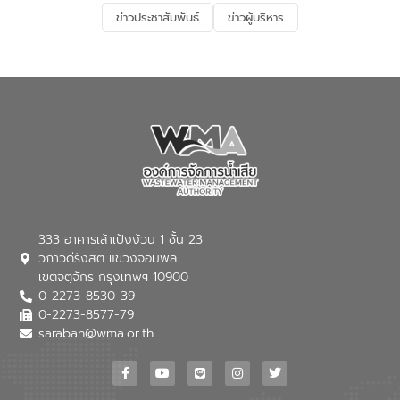
และการบำบัดน้ำเสียเบื้องต้น” โดยให้ความรู้
ข่าวประชาสัมพันธ์
ข่าวผู้บริหาร
เกี่ยวกับสาเหตุและผลกระทบของน้ำเสีย
แนวทางการลดการเกิดน้ำเสียจากแหล่ง
กำเนิด การบำบัดน้ำเสียเบื้องต้นในครัวเรือน
ณ เทศบาลตำบลบางเลน จังหวัดนครปฐม
333 อาคารเล้าเป้งง้วน 1 ชั้น 23
วิภาวดีรังสิต แขวงจอมพล
เขตจตุจักร กรุงเทพฯ 10900
0-2273-8530-39
0-2273-8577-79
saraban@wma.or.th