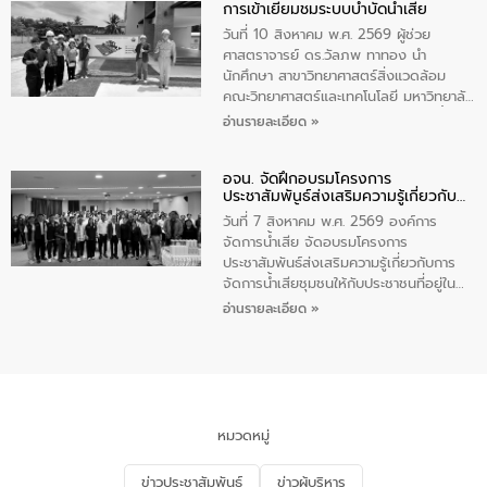
การเข้าเยี่ยมชมระบบบำบัดน้ำเสีย
ความรู้แก่นักเรียนชั้นมัธยมปีที่ 1 โรงเรียน
วัดสว่างอารมณ์ ในเขตเทศบาลตำบลราไวย์
วันที่ 10 สิงหาคม พ.ศ. 2569 ผู้ช่วย
เพื่อส่งเสริมความรู้ด้านการจัดการน้ำเสีย
ศาสตราจารย์ ดร.วัลภพ ทาทอง นำ
การบำบัดน้ำเสียเบื้องต้นในครัวเรือน และ
นักศึกษา สาขาวิทยาศาสตร์สิ่งแวดล้อม
สร้างจิตสำนึกในการอนุรักษ์สิ่งแวดล้อม ใน
คณะวิทยาศาสตร์และเทคโนโลยี มหาวิทยาลัย
การนี้ นายเทมส์ ไกรทัศน์ นายกเทศมนตรี
ราชภัฏเลย เข้าศึกษาดูงานระบบบำบัดน้ำเสีย
อ่านรายละเอียด »
ตำบลราไวย์ เป็นประธานกล่าวเปิดงาน
ณ ศูนย์บริหารจัดการคุณภาพน้ำเทศบาล
เมืองเลย โดยว่าที่ ร.ต.กัญตพงศ์ สีนิล
อจน. จัดฝึกอบรมโครงการ
วิศวกร ให้การต้อนรับ และบรรยายให้ความ
ประชาสัมพันธ์ส่งเสริมความรู้เกี่ยวกับ
รู้
การจัดการน้ำเสีย
วันที่ 7 สิงหาคม พ.ศ. 2569 องค์การ
จัดการน้ำเสีย จัดอบรมโครงการ
ประชาสัมพันธ์ส่งเสริมความรู้เกี่ยวกับการ
จัดการน้ำเสียชุมชนให้กับประชาชนที่อยู่ใน
เขตพื้นที่เทศบาลเมืองอุทัยธานี จำนวน 100
อ่านรายละเอียด »
คน ณ ห้องประชุมเทศบาลเมืองอุทัยธานี
จังหวัดอุทัยธานี โดยมีรองนายกเทศมนตรี
เมืองอุทัยธานี (นายศุภฤกษ์ เอี่ยมละออ)
เป็นประธานพิธีเปิดการอบรม
หมวดหมู่
ข่าวประชาสัมพันธ์
ข่าวผู้บริหาร