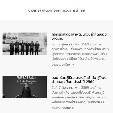
ข่าวสารล่าสุดจากองค์การจัดการน้ำเสีย
กิจกรรมจิตอาสาพัฒนาวันสําคัญของ
ชาติไทย
วันที่ 7 สิงหาคม พ.ศ. 2569 องค์การ
จัดการน้ำเสีย สำนักงาานจัดการน้ำเสียสาขา
มุกดาหาร ร่วมกิจกรรมจิตอาสาพัฒนาวัน
สําคัญของชาติไทย “วันคล้ายวันพระราช
สมภพ สมเด็จพระนางเจ้าสิริกิติ์พระบรม
อ่านรายละเอียด »
ราชินีนาถ พระบรมราชชนนีพันปีหลวง และ
วันแม่แห่งชาติ 12 สิงหาคม” โดยมีนายชลิต
อจน. ร่วมพิธีมอบรางวัลกำนัน ผู้ใหญ่
ทิพย์คำ รองผู้ว่าราชการจังหวัดมุกดาหาร
บ้านยอดเยี่ยม ประจำปี 2569
เป็นประธานในพิธี ณ เรือนจําชั่วคราวนาโสก
ตําบลนาโสก อําเภอเมืองมุกดาหาร จังหวัด
วันที่ 7 สิงหาคม พ.ศ. 2569 องค์การ
มุกดาหาร โดยในกิจกรรมได้ร่วมปลูกป่า และ
จัดการน้ำเสีย โดยว่าที่ร้อยตรี พัฒนภูมิ
ทําความสะอาดภายในบริเวณ จัดกิจกรรม
อังศุสิงห์ รองผู้อำนวยการปฏิบัติการ ร่วม
เพื่อถวายเป็นพระราชกุศล สมเด็จพระนาง
พิธีมอบรางวัลกำนันผู้ใหญ่บ้านยอดเยี่ยม ณ
เจ้าสิริกิติ์พระบรมราชินีนาถ พระบรมราช
ทำเนียบรัฐบาล โดยมีนายอนุทิน ชาญวีรกูล
อ่านรายละเอียด »
ชนนีพันปีหลวง พร้อมถวายสัจปฏิญาณ
นายกรัฐมนตรีและรัฐมนตรีว่าการกระทรวง