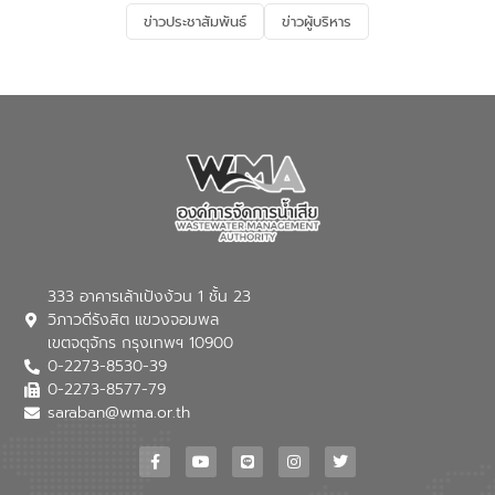
และการบำบัดน้ำเสียเบื้องต้น” โดยให้ความรู้
ข่าวประชาสัมพันธ์
ข่าวผู้บริหาร
เกี่ยวกับสาเหตุและผลกระทบของน้ำเสีย
แนวทางการลดการเกิดน้ำเสียจากแหล่ง
กำเนิด การบำบัดน้ำเสียเบื้องต้นในครัวเรือน
ณ เทศบาลตำบลบางเลน จังหวัดนครปฐม
333 อาคารเล้าเป้งง้วน 1 ชั้น 23
วิภาวดีรังสิต แขวงจอมพล
เขตจตุจักร กรุงเทพฯ 10900
0-2273-8530-39
0-2273-8577-79
saraban@wma.or.th