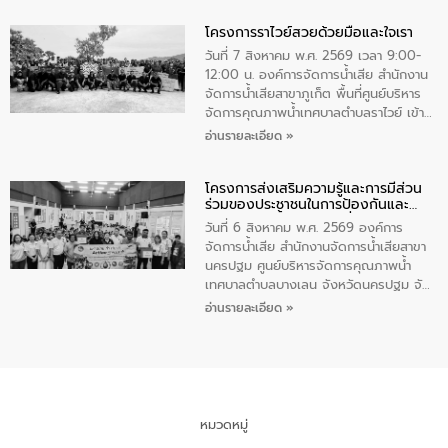
ทำความดีด้วยหัวใจ
มหาดไทย เป็นประธานมอบรางวัลแหนบ
โครงการราไวย์สวยด้วยมือและใจเรา
ทองคำและประกาศเกียรติคุณให้แก่ กำนัน
ผู้ใหญ่บ้านยอดเยี่ยม พร้อมกล่าวชื่นชม ให้
วันที่ 7 สิงหาคม พ.ศ. 2569 เวลา 9:00-
โอวาท และมอบนโยบาย
12:00 น. องค์การจัดการน้ำเสีย สำนักงาน
จัดการน้ำเสียสาขาภูเก็ต พื้นที่ศูนย์บริหาร
จัดการคุณภาพน้ำเทศบาลตำบลราไวย์ เข้า
ร่วมโครงการราไวย์สวยด้วยมือและใจเรา
อ่านรายละเอียด »
โดยมีนายเทมส์ ไกรทัศน์ นายกเทศมนตรี
ตำบลราไวย์ เจ้าหน้าที่เทศบาล ชาวบ้าน
โครงการส่งเสริมความรู้และการมีส่วน
ประชาชน ตัวแทนจากโรงแรมต่างๆ ในเขต
ร่วมของประชาชนในการป้องกันและ
เทศบาลตำบลราไวย์ ศูนย์บริหารจัดการ
แก้ไขปัญหาน้ำเสียอย่างยั่งยืน
คุณภาพน้ำเทศบาลตำบลราไวย์ นำโดยนาย
วันที่ 6 สิงหาคม พ.ศ. 2569 องค์การ
น้อย แก้วเศษ ผู้จัดการสำนักงานจัดการน้ำ
จัดการน้ำเสีย สำนักงานจัดการน้ำเสียสาขา
เสียสาขาภูเก็ต พร้อมด้วยเจ้าหน้าที่ จำนวน
นครปฐม ศูนย์บริหารจัดการคุณภาพน้ำ
5 คน ร่วมทำกิจกรรม ทำความสะอาด
เทศบาลตำบลบางเลน จังหวัดนครปฐม จัด
ชายหาดและแหล่งท่องเที่ยว ณ บริเวณ
กิจกรรมภายใต้โครงการส่งเสริมความรู้และ
อ่านรายละเอียด »
แหลมพรหมเทพ หมู่ที่ 6 ตำบลราไวย์
การมีส่วนร่วมของประชาชนในการป้องกัน
อำเภอเมือง จังหวัดภูเก็ต
และแก้ไขปัญหาน้ำเสียอย่างยั่งยืน ตาม
นโยบาย “มหาดไทย ทำ ทัน ที Action 5
PLUS” โดยจัดอบรมให้ความรู้แก่ประชาชน
และนักเรียน เพื่อส่งเสริมความรู้ด้านการ
จัดการน้ำเสียและสร้างจิตสำนึกในการ
หมวดหมู่
อนุรักษ์สิ่งแวดล้อม ในหัวข้อ “น้ำเสียชุมชน