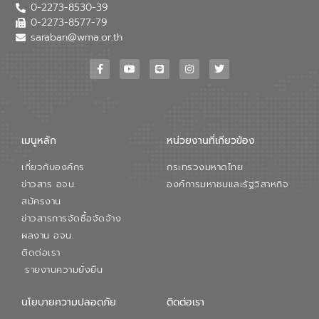
0-2273-8530-39
หลักของ อจน. ในการพัฒนาระบบบำบัดน้ำ
เสียเมื่อผสานกับความเชี่ยวชาญของอีสท์
0-2273-8577-79
วอเตอร์ จะช่วยขับเคลื่อนการศึกษาทั้งในมิติ
saraban@wma.or.th
ทางเทคนิคและความคุ้มค่าทางเศรษฐกิจ
เพื่อสนับสนุนการพัฒนาเมืองอย่างยั่งยืน
ขณะที่ นายบดินทร์ อุดล กรรมการผู้อำนวย
การใหญ่ อีสท์ วอเตอร์ ย้ำว่า การบริหาร
จัดการน้ำยุคใหม่ต้องมุ่งเน้นความคุ้มค่า
ตลอดระบบ โดยการนำน้ำบำบัดกลับมาใช้ใหม่
จะช่วยลดการพึ่งพาน้ำธรรมชาติและสร้าง
เมนูหลัก
หน่วยงานที่เกียวข้อง
สมดุลทางเศรษฐกิจและสิ่งแวดล้อมได้อย่าง
เป็นรูปธรรม ความร่วมมือระหว่างภาครัฐและ
เกี่ยวกับองค์กร
กระทรวงมหาดไทย
ภาคเอกชนในครั้งนี้ นับเป็นก้าวสำคัญของ
องค์การจัดการน้ำเสีย (อจน.) ในการร่วมวาง
ข่าวสาร อจน.
องค์การมหาชนและรัฐวิสาหกิจ
รากฐานโครงสร้างพื้นฐานด้านน้ำของ
สมัครงาน
ประเทศ เพื่อยกระดับประสิทธิภาพการใช้
ข่าวสารการจัดซื้อจัดจ้าง
ทรัพยากรน้ำให้เกิดประโยชน์สูงสุดและเป็นไป
ผลงาน อจน.
ตามมาตรฐานสากล
ติดต่อเรา
รายงานความยั่งยืน
นโยบายความปลอดภัย
ติดต่อเรา