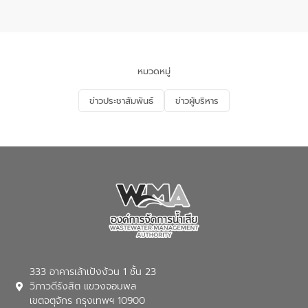
อเนกประสงค์ ชั้น 22 อาคารอีสท์วอเตอร์
ในหัวข้อ “การร่วมศึกษาแนวทางการบริหาร
จัดการน้ำเสียและการนำน้ำกลับมาใช้ประโยชน์
ของประเทศไทย” เพื่อยกระดับการบริหาร
จัดการทรัพยากรน้ำ เสริมสร้างความมั่นคง
ด้านน้ำของประเทศ และเตรียมความพร้อม
หมวดหมู่
รองรับการเติบโตของเมือง รวมถึงการ
ลงทุนในอุตสาหกรรมแห่งอนาคต ตลอดจน
ข่าวประชาสัมพันธ์
ข่าวผู้บริหาร
มุ่งตอบโจทย์ความท้าทายจากวิกฤตการ
เปลี่ยนแปลงสภาพภูมิอากาศและความเสี่ยง
ภัยแล้งในระยะยาว การประสานความร่วมมือ
ในครั้งนี้เป็นการดึงจุดแข็งและความ
เชี่ยวชาญด้านระบบบำบัดน้ำเสียที่เป็นมิตร
ต่อสิ่งแวดล้อมของ องค์การจัดการน้ำเสีย
(อจน.) มาผสานกับประสบการณ์และ
เทคโนโลยีโครงข่ายน้ำครบวงจรในพื้นที่ EEC
ของอีสท์ วอเตอร์ เพื่อร่วมกันศึกษา
เทคโนโลยีการปรับปรุงคุณภาพน้ำ (Water
Reuse) และพัฒนารูปแบบการดำเนินงาน
ร่วมกับท้องถิ่นให้เกิดระบบบริหารจัดการน้ำ
อย่างเป็นรูปธรรม เพื่อรองรับความต้องการ
333 อาคารเล้าเป้งง้วน 1 ชั้น 23
ใช้น้ำที่พุ่งสูงขึ้นจากการขยายตัวของ
วิภาวดีรังสิต แขวงจอมพล
อุตสาหกรรม นายชีระ วงศบูรณะ ผู้อำนวย
เขตจตุจักร กรุงเทพฯ 10900
การองค์การจัดการน้ำเสีย กล่าวถึงภารกิจ