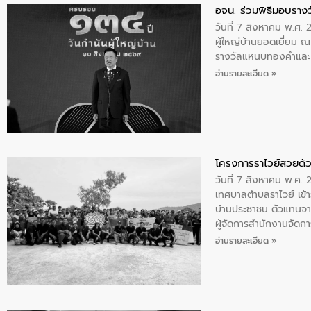
อจน. ร่วมพิธีมอบรางว
วันที่ 7 สิงหาคม พ.ศ. 
ผู้ใหญ่บ้านยอดเยี่ยม
รางวัลแหนบทองคำและปร
อ่านรายละเอียด »
โครงการราไวย์สวยด้ว
วันที่ 7 สิงหาคม พ.ศ. 
เทศบาลตำบลราไวย์ เข้า
บ้านประชาชน ตัวแทนจา
ผู้จัดการสำนักงานจัดก
บริเวณแหลมพรหมเทพ หมู
อ่านรายละเอียด »