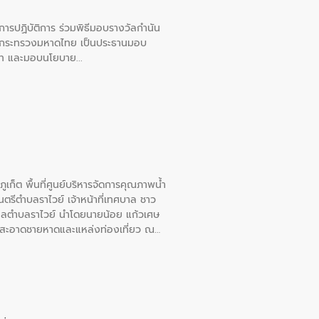
ยการปฏิบัติการ ร่วมพิธีมอบรางวัลกำนัน
การกระทรวงมหาดไทย เป็นประธานมอบ
อวาท และมอบนโยบาย
เก็ต พื้นที่ศูนย์บริหารจัดการคุณภาพน้ำ
รีตำบลราไวย์ เจ้าหน้าที่เทศบาล ชาว
าลตำบลราไวย์ นำโดยนายน้อย แก้วเศษ
วามสะอาดชายหาดและแหล่งท่องเที่ยว ณ