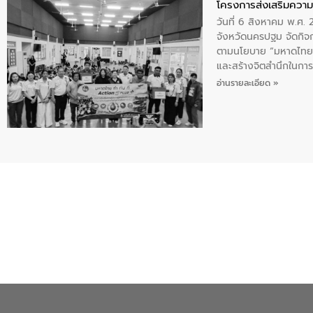
โครงการส่งเสริมความร
วันที่ 6 สิงหาคม พ.ศ
จังหวัดนครปฐม จัดกิจก
ตามนโยบาย “มหาดไทย ทำ
และสร้างจิตสำนึกในการอ
ของน้ำเสีย แนวทางการ
อ่านรายละเอียด »