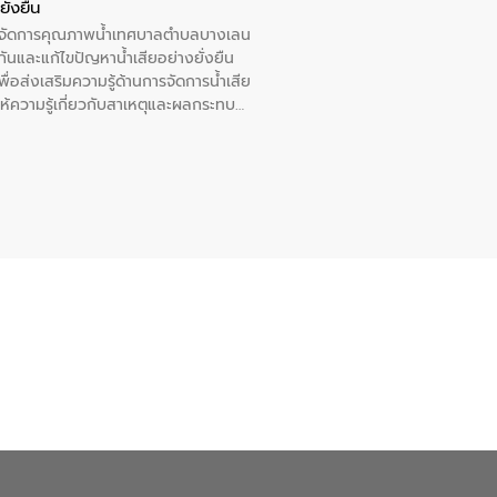
ั่งยืน
หารจัดการคุณภาพน้ำเทศบาลตำบลบางเลน
นและแก้ไขปัญหาน้ำเสียอย่างยั่งยืน
อส่งเสริมความรู้ด้านการจัดการน้ำเสีย
ให้ความรู้เกี่ยวกับสาเหตุและผลกระทบ
ณ เทศบาลตำบลบางเลน จังหวัดนครปฐม