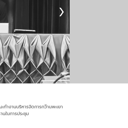
คณะทำงานบริหารจัดการกว๊านพะเยา
ะธานในการประชุม