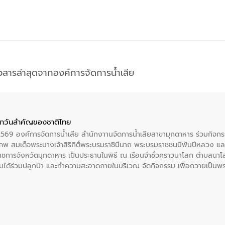
าวสารล่าสุดจากองค์การจัดการน้ำเสีย
าวันสําคัญของชาติไทย
 2569 องค์การจัดการน้ำเสีย สำนักงาานจัดการน้ำเสียสาขามุกดาหาร ร่วมกิ
พ สมเด็จพระนางเจ้าสิริกิติ์พระบรมราชินีนาถ พระบรมราชชนนีพันปีหลวง แล
าราชการจังหวัดมุกดาหาร เป็นประธานในพิธี ณ เรือนจําชั่วคราวนาโสก ตําบลนาโ
ได้ร่วมปลูกป่า และทําความสะอาดภายในบริเวณ จัดกิจกรรม เพื่อถวายเป็นพระร
บรมราชชนนีพันปีหลวง พร้อมถวายสัจปฏิญาณ ทำความดีด้วยหัวใจ