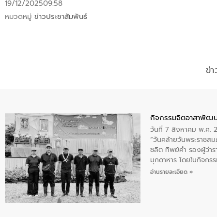
19/12/2025
09:58
หมวดหมู่
ข่าวประชาสัมพันธ์
ข่
กิจกรรมจิตอาสาพัฒน
วันที่ 7 สิงหาคม พ.ศ.
“วันคล้ายวันพระราชสมภ
ชลิต ทิพย์คำ รองผู้ว่
มุกดาหาร โดยในกิจกรรม
พระบรมราชินีนาถ พระ
อ่านรายละเอียด »