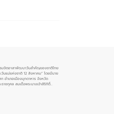
จกรรมจิตอาสาพัฒนาวันสําคัญของชาติไทย
ะวันแม่แห่งชาติ 12 สิงหาคม” โดยมีนาย
สก อําเภอเมืองมุกดาหาร จังหวัด
าชกุศล สมเด็จพระนางเจ้าสิริกิติ์