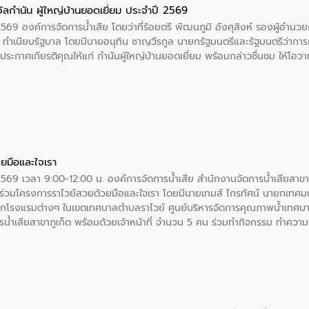
ัลกำนัน ผู้ใหญ่บ้านยอดเยี่ยม ประจำปี 2569
2569 องค์การจัดการน้ำเสีย โดยว่าที่ร้อยตรี พัฒนภูมิ อังศุสิงห์ รองผู้อำนว
 ณ ทำเนียบรัฐบาล โดยมีนายอนุทิน ชาญวีรกูล นายกรัฐมนตรีและรัฐมนตรีว่า
ะกาศเกียรติคุณให้แก่ กำนันผู้ใหญ่บ้านยอดเยี่ยม พร้อมกล่าวชื่นชม ให้โ
ยมือและใจเรา
2569 เวลา 9:00-12:00 น. องค์การจัดการน้ำเสีย สำนักงานจัดการน้ำเสียสาขาภู
ร่วมโครงการราไวย์สวยด้วยมือและใจเรา โดยมีนายเทมส์ ไกรทัศน์ นายกเทศมนต
กโรงแรมต่างๆ ในเขตเทศบาลตำบลราไวย์ ศูนย์บริหารจัดการคุณภาพน้ำเทศบ
ารน้ำเสียสาขาภูเก็ต พร้อมด้วยเจ้าหน้าที่ จำนวน 5 คน ร่วมทำกิจกรรม ทำค
่ที่ 6 ตำบลราไวย์ อำเภอเมือง จังหวัดภูเก็ต