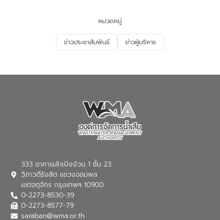
เพื่อส่งเสริมความรู้ด้านการจัดการน้ำเสียและ
สร้างจิตสำนึกในการอนุรักษ์สิ่งแวดล้อม ใน
หมวดหมู่
หัวข้อ “น้ำเสียชุมชนและการบำบัดน้ำเสีย
เบื้องต้น” โดยให้ความรู้เกี่ยวกับสาเหตุและ
ข่าวประชาสัมพันธ์
ข่าวผู้บริหาร
ผลกระทบของน้ำเสีย แนวทางการลดการ
เกิดน้ำเสียจากแหล่งกำเนิด การบำบัดน้ำเสีย
เบื้องต้นในครัวเรือน ณ ชุมชนวัดหอไตร
ปิฏการาม อำเภอเมืองกาฬสินธุ์ จังหวัด
กาฬสินธุ์
333 อาคารเล้าเป้งง้วน 1 ชั้น 23
วิภาวดีรังสิต แขวงจอมพล
เขตจตุจักร กรุงเทพฯ 10900
0-2273-8530-39
0-2273-8577-79
saraban@wma.or.th