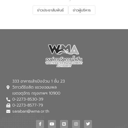
จะช่วยลดการพึ่งพาน้ำธรรมชาติและสร้าง
ที่ดินอิเล็กทรอนิกส์ต่างสำนักงานแบบ
สมดุลทางเศรษฐกิจและสิ่งแวดล้อมได้อย่าง
ออนไลน์ ครบ 77 จังหวัด 462 สำนักงาน
ข่าวประชาสัมพันธ์
ข่าวผู้บริหาร
เป็นรูปธรรม ความร่วมมือระหว่างภาครัฐและ
ทั่วประเทศ พร้อมยกระดับสำนักงานที่ดิน
ภาคเอกชนในครั้งนี้ นับเป็นก้าวสำคัญของ
กรุงเทพมหานครและสาขา รวม 17 แห่ง เป็น
องค์การจัดการน้ำเสีย (อจน.) ในการร่วมวาง
สำนักงานที่ดินอิเล็กทรอนิกส์ทั้งระบบ ช่วย
รากฐานโครงสร้างพื้นฐานด้านน้ำของ
ประชาชนลดการเดินทาง ประหยัดเวลาและค่า
ประเทศ เพื่อยกระดับประสิทธิภาพการใช้
ใช้จ่าย ยกระดับบริการภาครัฐให้สะดวก
ทรัพยากรน้ำให้เกิดประโยชน์สูงสุดและเป็นไป
รวดเร็ว โปร่งใส และปลอดภัย
ตามมาตรฐานสากล
333 อาคารเล้าเป้งง้วน 1 ชั้น 23
วิภาวดีรังสิต แขวงจอมพล
เขตจตุจักร กรุงเทพฯ 10900
0-2273-8530-39
0-2273-8577-79
saraban@wma.or.th