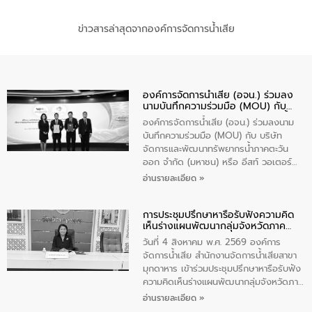
ข่าวสารล่าสุดจากองค์การจัดการน้ำเสีย
องค์การจัดการน้ำเสีย (อจน.) ร่วมลง
นามบันทึกความร่วมมือ (MOU) กับ
บริษัท จัดการและพัฒนาทรัพยากรน้ำ
องค์การจัดการน้ำเสีย (อจน.) ร่วมลงนาม
ภาคตะวันออก จำกัด (มหาชน) หรือ อีส
บันทึกความร่วมมือ (MOU) กับ บริษัท
ท์ วอเตอร์
จัดการและพัฒนาทรัพยากรน้ำภาคตะวัน
ออก จำกัด (มหาชน) หรือ อีสท์ วอเตอร์
เมื่อวันอังคารที่ 4 สิงหาคม 2569 ณ ห้อง
อ่านรายละเอียด »
อเนกประสงค์ ชั้น 22 อาคารอีสท์วอเตอร์
ในหัวข้อ “การร่วมศึกษาแนวทางการบริหาร
การประชุมปรึกษาหารือรับฟังความคิด
จัดการน้ำเสียและการนำน้ำกลับมาใช้ประโยชน์
เห็นร่างแผนพัฒนากลุ่มจังหวัดภาค
ของประเทศไทย” เพื่อยกระดับการบริหาร
ตะวันออกเฉียงเหนือตอนบน 2 (พ.ศ.
จัดการทรัพยากรน้ำ เสริมสร้างความมั่นคง
วันที่ 4 สิงหาคม พ.ศ. 2569 องค์การ
2571-2575)
ด้านน้ำของประเทศ และเตรียมความพร้อม
จัดการน้ำเสีย สำนักงานจัดการน้ำเสียสาขา
รองรับการเติบโตของเมือง รวมถึงการ
มุกดาหาร เข้าร่วมประชุมปรึกษาหารือรับฟัง
ลงทุนในอุตสาหกรรมแห่งอนาคต ตลอดจน
ความคิดเห็นร่างแผนพัฒนากลุ่มจังหวัดภาค
มุ่งตอบโจทย์ความท้าทายจากวิกฤตการ
ตะวันออกเฉียงเหนือตอนบน 2 (พ.ศ. 2571-
อ่านรายละเอียด »
เปลี่ยนแปลงสภาพภูมิอากาศและความเสี่ยง
2575) ห้องประชุมพระธาตุเชิงชุม ชั้น 4