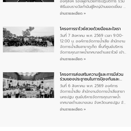
ทําความสะอาดภายในบริเวณ จัดกิจกรรม
อังศุสิงห์ รองผู้อำนวยการปฏิบัติการ ร่วม
เพื่อถวายเป็นพระราชกุศล สมเด็จพระนาง
พิธีมอบรางวัลกำนันผู้ใหญ่บ้านยอดเยี่ยม ณ
เจ้าสิริกิติ์พระบรมราชินีนาถ พระบรมราช
ทำเนียบรัฐบาล โดยมีนายอนุทิน ชาญวีรกูล
อ่านรายละเอียด »
ชนนีพันปีหลวง พร้อมถวายสัจปฏิญาณ
นายกรัฐมนตรีและรัฐมนตรีว่าการกระทรวง
ทำความดีด้วยหัวใจ
มหาดไทย เป็นประธานมอบรางวัลแหนบ
โครงการราไวย์สวยด้วยมือและใจเรา
ทองคำและประกาศเกียรติคุณให้แก่ กำนัน
ผู้ใหญ่บ้านยอดเยี่ยม พร้อมกล่าวชื่นชม ให้
วันที่ 7 สิงหาคม พ.ศ. 2569 เวลา 9:00-
โอวาท และมอบนโยบาย
12:00 น. องค์การจัดการน้ำเสีย สำนักงาน
จัดการน้ำเสียสาขาภูเก็ต พื้นที่ศูนย์บริหาร
จัดการคุณภาพน้ำเทศบาลตำบลราไวย์ เข้า
ร่วมโครงการราไวย์สวยด้วยมือและใจเรา
อ่านรายละเอียด »
โดยมีนายเทมส์ ไกรทัศน์ นายกเทศมนตรี
ตำบลราไวย์ เจ้าหน้าที่เทศบาล ชาวบ้าน
โครงการส่งเสริมความรู้และการมีส่วน
ประชาชน ตัวแทนจากโรงแรมต่างๆ ในเขต
ร่วมของประชาชนในการป้องกันและ
เทศบาลตำบลราไวย์ ศูนย์บริหารจัดการ
แก้ไขปัญหาน้ำเสียอย่างยั่งยืน
คุณภาพน้ำเทศบาลตำบลราไวย์ นำโดยนาย
วันที่ 6 สิงหาคม พ.ศ. 2569 องค์การ
น้อย แก้วเศษ ผู้จัดการสำนักงานจัดการน้ำ
จัดการน้ำเสีย สำนักงานจัดการน้ำเสียสาขา
เสียสาขาภูเก็ต พร้อมด้วยเจ้าหน้าที่ จำนวน
นครปฐม ศูนย์บริหารจัดการคุณภาพน้ำ
5 คน ร่วมทำกิจกรรม ทำความสะอาด
เทศบาลตำบลบางเลน จังหวัดนครปฐม จัด
ชายหาดและแหล่งท่องเที่ยว ณ บริเวณ
กิจกรรมภายใต้โครงการส่งเสริมความรู้และ
อ่านรายละเอียด »
แหลมพรหมเทพ หมู่ที่ 6 ตำบลราไวย์
การมีส่วนร่วมของประชาชนในการป้องกัน
อำเภอเมือง จังหวัดภูเก็ต
และแก้ไขปัญหาน้ำเสียอย่างยั่งยืน ตาม
นโยบาย “มหาดไทย ทำ ทัน ที Action 5
PLUS” โดยจัดอบรมให้ความรู้แก่ประชาชน