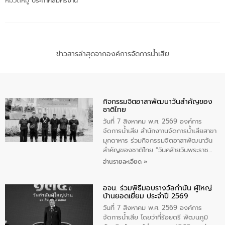
หมวดหมู่
ประกาศสมัครงาน
ข่าวสารล่าสุดจากองค์การจัดการน้ำเสีย
กิจกรรมจิตอาสาพัฒนาวันสําคัญของ
ชาติไทย
วันที่ 7 สิงหาคม พ.ศ. 2569 องค์การ
จัดการน้ำเสีย สำนักงาานจัดการน้ำเสียสาขา
มุกดาหาร ร่วมกิจกรรมจิตอาสาพัฒนาวัน
สําคัญของชาติไทย “วันคล้ายวันพระราช
สมภพ สมเด็จพระนางเจ้าสิริกิติ์พระบรม
อ่านรายละเอียด »
ราชินีนาถ พระบรมราชชนนีพันปีหลวง และ
วันแม่แห่งชาติ 12 สิงหาคม” โดยมีนายชลิต
อจน. ร่วมพิธีมอบรางวัลกำนัน ผู้ใหญ่
ทิพย์คำ รองผู้ว่าราชการจังหวัดมุกดาหาร
บ้านยอดเยี่ยม ประจำปี 2569
เป็นประธานในพิธี ณ เรือนจําชั่วคราวนาโสก
ตําบลนาโสก อําเภอเมืองมุกดาหาร จังหวัด
วันที่ 7 สิงหาคม พ.ศ. 2569 องค์การ
มุกดาหาร โดยในกิจกรรมได้ร่วมปลูกป่า และ
จัดการน้ำเสีย โดยว่าที่ร้อยตรี พัฒนภูมิ