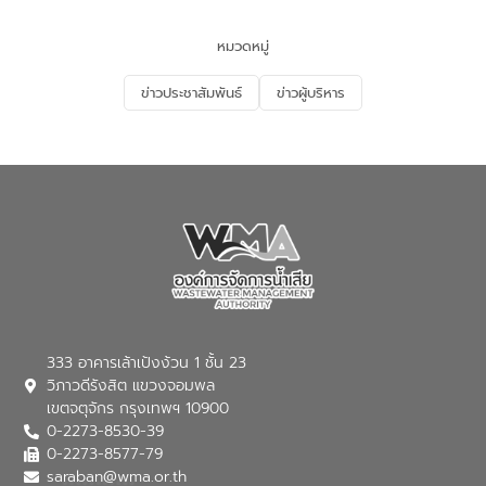
และนักเรียน เพื่อส่งเสริมความรู้ด้านการ
จัดการน้ำเสียและสร้างจิตสำนึกในการ
หมวดหมู่
อนุรักษ์สิ่งแวดล้อม ในหัวข้อ “น้ำเสียชุมชน
และการบำบัดน้ำเสียเบื้องต้น” โดยให้ความรู้
ข่าวประชาสัมพันธ์
ข่าวผู้บริหาร
เกี่ยวกับสาเหตุและผลกระทบของน้ำเสีย
แนวทางการลดการเกิดน้ำเสียจากแหล่ง
กำเนิด การบำบัดน้ำเสียเบื้องต้นในครัวเรือน
ณ เทศบาลตำบลบางเลน จังหวัดนครปฐม
333 อาคารเล้าเป้งง้วน 1 ชั้น 23
วิภาวดีรังสิต แขวงจอมพล
เขตจตุจักร กรุงเทพฯ 10900
0-2273-8530-39
0-2273-8577-79
saraban@wma.or.th