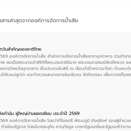
าวสารล่าสุดจากองค์การจัดการน้ำเสีย
าวันสําคัญของชาติไทย
 2569 องค์การจัดการน้ำเสีย สำนักงาานจัดการน้ำเสียสาขามุกดาหาร ร่วมกิ
พ สมเด็จพระนางเจ้าสิริกิติ์พระบรมราชินีนาถ พระบรมราชชนนีพันปีหลวง แล
าราชการจังหวัดมุกดาหาร เป็นประธานในพิธี ณ เรือนจําชั่วคราวนาโสก ตําบลนาโ
ได้ร่วมปลูกป่า และทําความสะอาดภายในบริเวณ จัดกิจกรรม เพื่อถวายเป็นพระร
บรมราชชนนีพันปีหลวง พร้อมถวายสัจปฏิญาณ ทำความดีด้วยหัวใจ
ัลกำนัน ผู้ใหญ่บ้านยอดเยี่ยม ประจำปี 2569
2569 องค์การจัดการน้ำเสีย โดยว่าที่ร้อยตรี พัฒนภูมิ อังศุสิงห์ รองผู้อำนว
 ณ ทำเนียบรัฐบาล โดยมีนายอนุทิน ชาญวีรกูล นายกรัฐมนตรีและรัฐมนตรีว่า