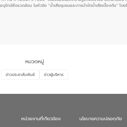
นุรักษ์สิ่งแวดล้อม ในหัวข้อ “น้ำเสียชุมชนและการบำบัดน้ำเสียเบื้องต้น” โดย
ลดการเกิดน้ำเสียจากแหล่งกำเนิด การบำบัดน้ำเสียเบื้องต้นในครัวเรือน 
หมวดหมู่
ข่าวประชาสัมพันธ์
ข่าวผู้บริหาร
หน่วยงานที่เกียวข้อง
นโยบายความปลอดภัย