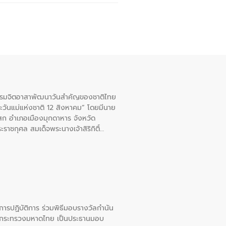
จกรรมจิตอาสาพัฒนาวันสําคัญของชาติไทย
ะวันแม่แห่งชาติ 12 สิงหาคม” โดยมีนาย
สก อําเภอเมืองมุกดาหาร จังหวัด
าชกุศล สมเด็จพระนางเจ้าสิริกิติ์
ยการปฏิบัติการ ร่วมพิธีมอบรางวัลกำนัน
การกระทรวงมหาดไทย เป็นประธานมอบ