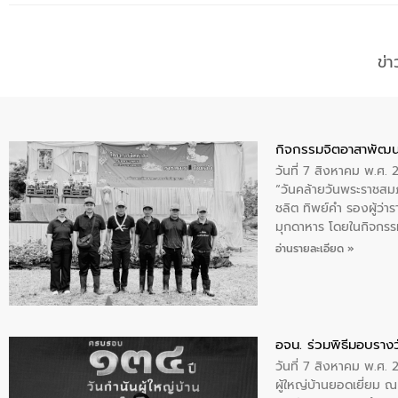
ข่
กิจกรรมจิตอาสาพัฒน
วันที่ 7 สิงหาคม พ.ศ.
“วันคล้ายวันพระราชสมภ
ชลิต ทิพย์คำ รองผู้ว่
มุกดาหาร โดยในกิจกรรม
พระบรมราชินีนาถ พระ
อ่านรายละเอียด »
อจน. ร่วมพิธีมอบรางว
วันที่ 7 สิงหาคม พ.ศ. 
ผู้ใหญ่บ้านยอดเยี่ยม