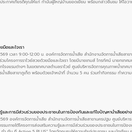
ะกาศเกียรติคุณให้แก่ กำนันผู้ใหญ่บ้านยอดเยี่ยม พร้อมกล่าวชื่นชม ให้โ
ยมือและใจเรา
2569 เวลา 9:00-12:00 น. องค์การจัดการน้ำเสีย สำนักงานจัดการน้ำเสียสาขาภู
ร่วมโครงการราไวย์สวยด้วยมือและใจเรา โดยมีนายเทมส์ ไกรทัศน์ นายกเทศมนต
กโรงแรมต่างๆ ในเขตเทศบาลตำบลราไวย์ ศูนย์บริหารจัดการคุณภาพน้ำเทศบ
ารน้ำเสียสาขาภูเก็ต พร้อมด้วยเจ้าหน้าที่ จำนวน 5 คน ร่วมทำกิจกรรม ทำค
่ที่ 6 ตำบลราไวย์ อำเภอเมือง จังหวัดภูเก็ต
ู้และการมีส่วนร่วมของประชาชนในการป้องกันและแก้ไขปัญหาน้ำเสียอย่างย
. 2569 องค์การจัดการน้ำเสีย สำนักงานจัดการน้ำเสียสาขานครปฐม ศูนย์บริ
รรมภายใต้โครงการส่งเสริมความรู้และการมีส่วนร่วมของประชาชนในการป้องกั
 ทัน ที Action 5 PLUS” โดยจัดอบรมให้ความรู้แก่ประชาชน และนักเรียน เพื่