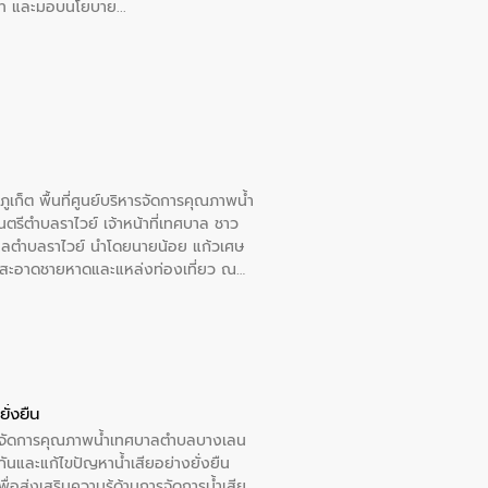
อวาท และมอบนโยบาย
เก็ต พื้นที่ศูนย์บริหารจัดการคุณภาพน้ำ
รีตำบลราไวย์ เจ้าหน้าที่เทศบาล ชาว
าลตำบลราไวย์ นำโดยนายน้อย แก้วเศษ
วามสะอาดชายหาดและแหล่งท่องเที่ยว ณ
ั่งยืน
หารจัดการคุณภาพน้ำเทศบาลตำบลบางเลน
นและแก้ไขปัญหาน้ำเสียอย่างยั่งยืน
อส่งเสริมความรู้ด้านการจัดการน้ำเสีย