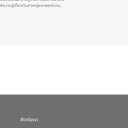
ให้ความรู้เกี่ยวกับสาเหตุและผลกระทบ
ณ เทศบาลตำบลบางเลน จังหวัดนครปฐม
ติดต่อเรา