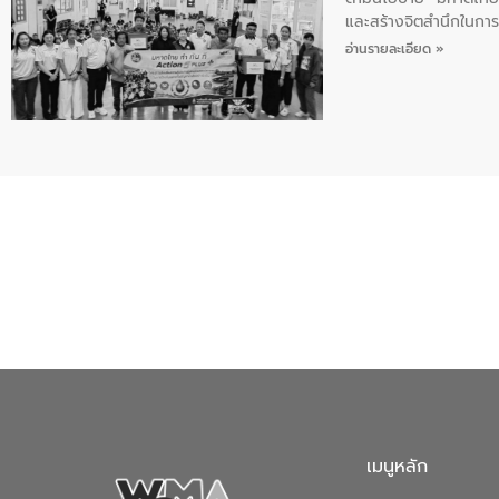
และสร้างจิตสำนึกในการอ
ของน้ำเสีย แนวทางการ
อ่านรายละเอียด »
เมนูหลัก