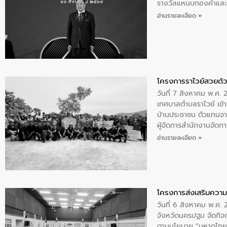
รางวัลแหนบทองคำและปร
อ่านรายละเอียด »
โครงการราไวย์สวยด้ว
วันที่ 7 สิงหาคม พ.ศ. 
เทศบาลตำบลราไวย์ เข้า
บ้านประชาชน ตัวแทนจา
ผู้จัดการสำนักงานจัดก
บริเวณแหลมพรหมเทพ หมู
อ่านรายละเอียด »
โครงการส่งเสริมความร
วันที่ 6 สิงหาคม พ.ศ
จังหวัดนครปฐม จัดกิจก
ตามนโยบาย “มหาดไทย ทำ