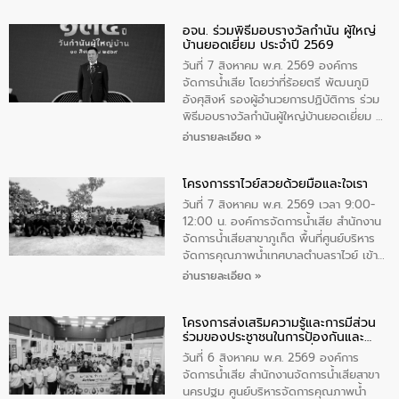
วันแม่แห่งชาติ 12 สิงหาคม” โดยมีนายชลิต
อจน. ร่วมพิธีมอบรางวัลกำนัน ผู้ใหญ่
ทิพย์คำ รองผู้ว่าราชการจังหวัดมุกดาหาร
บ้านยอดเยี่ยม ประจำปี 2569
เป็นประธานในพิธี ณ เรือนจําชั่วคราวนาโสก
ตําบลนาโสก อําเภอเมืองมุกดาหาร จังหวัด
วันที่ 7 สิงหาคม พ.ศ. 2569 องค์การ
มุกดาหาร โดยในกิจกรรมได้ร่วมปลูกป่า และ
จัดการน้ำเสีย โดยว่าที่ร้อยตรี พัฒนภูมิ
ทําความสะอาดภายในบริเวณ จัดกิจกรรม
อังศุสิงห์ รองผู้อำนวยการปฏิบัติการ ร่วม
เพื่อถวายเป็นพระราชกุศล สมเด็จพระนาง
พิธีมอบรางวัลกำนันผู้ใหญ่บ้านยอดเยี่ยม ณ
เจ้าสิริกิติ์พระบรมราชินีนาถ พระบรมราช
ทำเนียบรัฐบาล โดยมีนายอนุทิน ชาญวีรกูล
อ่านรายละเอียด »
ชนนีพันปีหลวง พร้อมถวายสัจปฏิญาณ
นายกรัฐมนตรีและรัฐมนตรีว่าการกระทรวง
ทำความดีด้วยหัวใจ
มหาดไทย เป็นประธานมอบรางวัลแหนบ
โครงการราไวย์สวยด้วยมือและใจเรา
ทองคำและประกาศเกียรติคุณให้แก่ กำนัน
ผู้ใหญ่บ้านยอดเยี่ยม พร้อมกล่าวชื่นชม ให้
วันที่ 7 สิงหาคม พ.ศ. 2569 เวลา 9:00-
โอวาท และมอบนโยบาย
12:00 น. องค์การจัดการน้ำเสีย สำนักงาน
จัดการน้ำเสียสาขาภูเก็ต พื้นที่ศูนย์บริหาร
จัดการคุณภาพน้ำเทศบาลตำบลราไวย์ เข้า
ร่วมโครงการราไวย์สวยด้วยมือและใจเรา
อ่านรายละเอียด »
โดยมีนายเทมส์ ไกรทัศน์ นายกเทศมนตรี
ตำบลราไวย์ เจ้าหน้าที่เทศบาล ชาวบ้าน
โครงการส่งเสริมความรู้และการมีส่วน
ประชาชน ตัวแทนจากโรงแรมต่างๆ ในเขต
ร่วมของประชาชนในการป้องกันและ
เทศบาลตำบลราไวย์ ศูนย์บริหารจัดการ
แก้ไขปัญหาน้ำเสียอย่างยั่งยืน
คุณภาพน้ำเทศบาลตำบลราไวย์ นำโดยนาย
วันที่ 6 สิงหาคม พ.ศ. 2569 องค์การ
น้อย แก้วเศษ ผู้จัดการสำนักงานจัดการน้ำ
จัดการน้ำเสีย สำนักงานจัดการน้ำเสียสาขา
เสียสาขาภูเก็ต พร้อมด้วยเจ้าหน้าที่ จำนวน
นครปฐม ศูนย์บริหารจัดการคุณภาพน้ำ