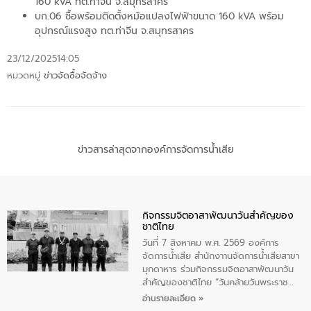
160 kVA ทต.ท่าจีน จ.สมุทรสาคร
บก.06 ซื้อพร้อมติดตั้งหม้อแปลงไฟฟ้าขนาด 160 kVA พร้อม
อุปกรณ์แรงสูง ทต.ท่าจีน จ.สมุทรสาคร
23/12/2025
14:05
หมวดหมู่
ข่าวจัดซื้อจัดจ้าง
ข่าวสารล่าสุดจากองค์การจัดการน้ำเสีย
กิจกรรมจิตอาสาพัฒนาวันสําคัญของ
ชาติไทย
วันที่ 7 สิงหาคม พ.ศ. 2569 องค์การ
จัดการน้ำเสีย สำนักงาานจัดการน้ำเสียสาขา
มุกดาหาร ร่วมกิจกรรมจิตอาสาพัฒนาวัน
สําคัญของชาติไทย “วันคล้ายวันพระราช
สมภพ สมเด็จพระนางเจ้าสิริกิติ์พระบรม
อ่านรายละเอียด »
ราชินีนาถ พระบรมราชชนนีพันปีหลวง และ