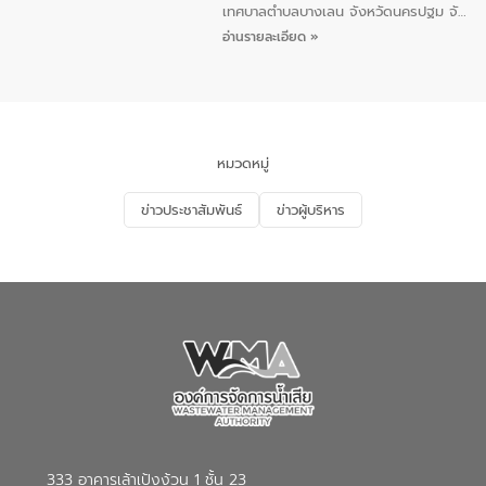
5 คน ร่วมทำกิจกรรม ทำความสะอาด
เทศบาลตำบลบางเลน จังหวัดนครปฐม จัด
ชายหาดและแหล่งท่องเที่ยว ณ บริเวณ
กิจกรรมภายใต้โครงการส่งเสริมความรู้และ
อ่านรายละเอียด »
แหลมพรหมเทพ หมู่ที่ 6 ตำบลราไวย์
การมีส่วนร่วมของประชาชนในการป้องกัน
อำเภอเมือง จังหวัดภูเก็ต
และแก้ไขปัญหาน้ำเสียอย่างยั่งยืน ตาม
นโยบาย “มหาดไทย ทำ ทัน ที Action 5
PLUS” โดยจัดอบรมให้ความรู้แก่ประชาชน
และนักเรียน เพื่อส่งเสริมความรู้ด้านการ
จัดการน้ำเสียและสร้างจิตสำนึกในการ
หมวดหมู่
อนุรักษ์สิ่งแวดล้อม ในหัวข้อ “น้ำเสียชุมชน
และการบำบัดน้ำเสียเบื้องต้น” โดยให้ความรู้
ข่าวประชาสัมพันธ์
ข่าวผู้บริหาร
เกี่ยวกับสาเหตุและผลกระทบของน้ำเสีย
แนวทางการลดการเกิดน้ำเสียจากแหล่ง
กำเนิด การบำบัดน้ำเสียเบื้องต้นในครัวเรือน
ณ เทศบาลตำบลบางเลน จังหวัดนครปฐม
333 อาคารเล้าเป้งง้วน 1 ชั้น 23