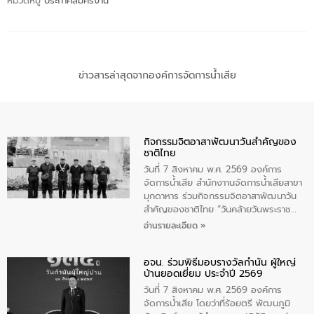
หมวดหมู่
ประกาศสมัครงาน
ข่าวสารล่าสุดจากองค์การจัดการน้ำเสีย
กิจกรรมจิตอาสาพัฒนาวันสําคัญของ
ชาติไทย
วันที่ 7 สิงหาคม พ.ศ. 2569 องค์การ
จัดการน้ำเสีย สำนักงาานจัดการน้ำเสียสาขา
มุกดาหาร ร่วมกิจกรรมจิตอาสาพัฒนาวัน
สําคัญของชาติไทย “วันคล้ายวันพระราช
สมภพ สมเด็จพระนางเจ้าสิริกิติ์พระบรม
อ่านรายละเอียด »
ราชินีนาถ พระบรมราชชนนีพันปีหลวง และ
วันแม่แห่งชาติ 12 สิงหาคม” โดยมีนายชลิต
อจน. ร่วมพิธีมอบรางวัลกำนัน ผู้ใหญ่
ทิพย์คำ รองผู้ว่าราชการจังหวัดมุกดาหาร
บ้านยอดเยี่ยม ประจำปี 2569
เป็นประธานในพิธี ณ เรือนจําชั่วคราวนาโสก
ตําบลนาโสก อําเภอเมืองมุกดาหาร จังหวัด
วันที่ 7 สิงหาคม พ.ศ. 2569 องค์การ
มุกดาหาร โดยในกิจกรรมได้ร่วมปลูกป่า และ
จัดการน้ำเสีย โดยว่าที่ร้อยตรี พัฒนภูมิ