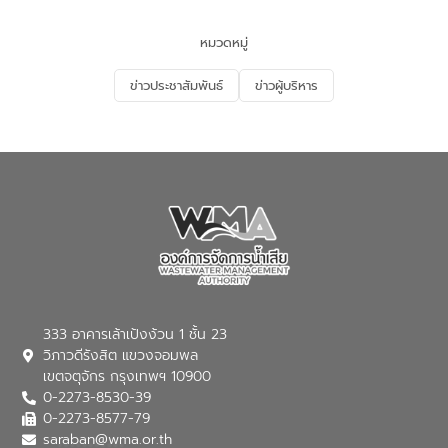
และนักเรียน เพื่อส่งเสริมความรู้ด้านการ
จัดการน้ำเสียและสร้างจิตสำนึกในการ
หมวดหมู่
อนุรักษ์สิ่งแวดล้อม ในหัวข้อ “น้ำเสียชุมชน
และการบำบัดน้ำเสียเบื้องต้น” โดยให้ความรู้
ข่าวประชาสัมพันธ์
ข่าวผู้บริหาร
เกี่ยวกับสาเหตุและผลกระทบของน้ำเสีย
แนวทางการลดการเกิดน้ำเสียจากแหล่ง
กำเนิด การบำบัดน้ำเสียเบื้องต้นในครัวเรือน
ณ เทศบาลตำบลบางเลน จังหวัดนครปฐม
333 อาคารเล้าเป้งง้วน 1 ชั้น 23
วิภาวดีรังสิต แขวงจอมพล
เขตจตุจักร กรุงเทพฯ 10900
0-2273-8530-39
0-2273-8577-79
saraban@wma.or.th