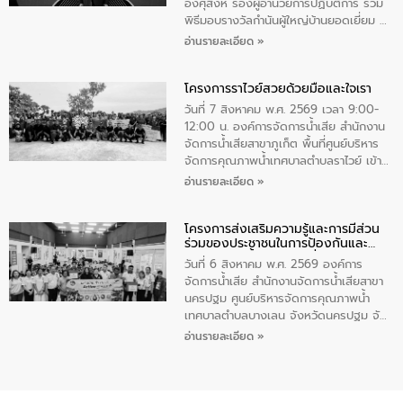
ทําความสะอาดภายในบริเวณ จัดกิจกรรม
อังศุสิงห์ รองผู้อำนวยการปฏิบัติการ ร่วม
เพื่อถวายเป็นพระราชกุศล สมเด็จพระนาง
พิธีมอบรางวัลกำนันผู้ใหญ่บ้านยอดเยี่ยม ณ
เจ้าสิริกิติ์พระบรมราชินีนาถ พระบรมราช
ทำเนียบรัฐบาล โดยมีนายอนุทิน ชาญวีรกูล
อ่านรายละเอียด »
ชนนีพันปีหลวง พร้อมถวายสัจปฏิญาณ
นายกรัฐมนตรีและรัฐมนตรีว่าการกระทรวง
ทำความดีด้วยหัวใจ
มหาดไทย เป็นประธานมอบรางวัลแหนบ
โครงการราไวย์สวยด้วยมือและใจเรา
ทองคำและประกาศเกียรติคุณให้แก่ กำนัน
ผู้ใหญ่บ้านยอดเยี่ยม พร้อมกล่าวชื่นชม ให้
วันที่ 7 สิงหาคม พ.ศ. 2569 เวลา 9:00-
โอวาท และมอบนโยบาย
12:00 น. องค์การจัดการน้ำเสีย สำนักงาน
จัดการน้ำเสียสาขาภูเก็ต พื้นที่ศูนย์บริหาร
จัดการคุณภาพน้ำเทศบาลตำบลราไวย์ เข้า
ร่วมโครงการราไวย์สวยด้วยมือและใจเรา
อ่านรายละเอียด »
โดยมีนายเทมส์ ไกรทัศน์ นายกเทศมนตรี
ตำบลราไวย์ เจ้าหน้าที่เทศบาล ชาวบ้าน
โครงการส่งเสริมความรู้และการมีส่วน
ประชาชน ตัวแทนจากโรงแรมต่างๆ ในเขต
ร่วมของประชาชนในการป้องกันและ
เทศบาลตำบลราไวย์ ศูนย์บริหารจัดการ
แก้ไขปัญหาน้ำเสียอย่างยั่งยืน
คุณภาพน้ำเทศบาลตำบลราไวย์ นำโดยนาย
วันที่ 6 สิงหาคม พ.ศ. 2569 องค์การ
น้อย แก้วเศษ ผู้จัดการสำนักงานจัดการน้ำ
จัดการน้ำเสีย สำนักงานจัดการน้ำเสียสาขา
เสียสาขาภูเก็ต พร้อมด้วยเจ้าหน้าที่ จำนวน
นครปฐม ศูนย์บริหารจัดการคุณภาพน้ำ
5 คน ร่วมทำกิจกรรม ทำความสะอาด
เทศบาลตำบลบางเลน จังหวัดนครปฐม จัด
ชายหาดและแหล่งท่องเที่ยว ณ บริเวณ
กิจกรรมภายใต้โครงการส่งเสริมความรู้และ
อ่านรายละเอียด »
แหลมพรหมเทพ หมู่ที่ 6 ตำบลราไวย์
การมีส่วนร่วมของประชาชนในการป้องกัน
อำเภอเมือง จังหวัดภูเก็ต
และแก้ไขปัญหาน้ำเสียอย่างยั่งยืน ตาม
นโยบาย “มหาดไทย ทำ ทัน ที Action 5
PLUS” โดยจัดอบรมให้ความรู้แก่ประชาชน