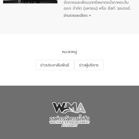
จัดการและพัฒนาทรัพยากรน้ำภาคตะวัน
ออก จำกัด (มหาชน) หรือ อีสท์ วอเตอร์
เมื่อวันอังคารที่ 4 สิงหาคม 2569 ณ ห้อง
อ่านรายละเอียด »
อเนกประสงค์ ชั้น 22 อาคารอีสท์วอเตอร์
ในหัวข้อ “การร่วมศึกษาแนวทางการบริหาร
จัดการน้ำเสียและการนำน้ำกลับมาใช้ประโยชน์
ของประเทศไทย” เพื่อยกระดับการบริหาร
จัดการทรัพยากรน้ำ เสริมสร้างความมั่นคง
ด้านน้ำของประเทศ และเตรียมความพร้อม
หมวดหมู่
รองรับการเติบโตของเมือง รวมถึงการ
ลงทุนในอุตสาหกรรมแห่งอนาคต ตลอดจน
ข่าวประชาสัมพันธ์
ข่าวผู้บริหาร
มุ่งตอบโจทย์ความท้าทายจากวิกฤตการ
เปลี่ยนแปลงสภาพภูมิอากาศและความเสี่ยง
ภัยแล้งในระยะยาว การประสานความร่วมมือ
ในครั้งนี้เป็นการดึงจุดแข็งและความ
เชี่ยวชาญด้านระบบบำบัดน้ำเสียที่เป็นมิตร
ต่อสิ่งแวดล้อมของ องค์การจัดการน้ำเสีย
(อจน.) มาผสานกับประสบการณ์และ
เทคโนโลยีโครงข่ายน้ำครบวงจรในพื้นที่ EEC
ของอีสท์ วอเตอร์ เพื่อร่วมกันศึกษา
เทคโนโลยีการปรับปรุงคุณภาพน้ำ (Water
Reuse) และพัฒนารูปแบบการดำเนินงาน
ร่วมกับท้องถิ่นให้เกิดระบบบริหารจัดการน้ำ
อย่างเป็นรูปธรรม เพื่อรองรับความต้องการ