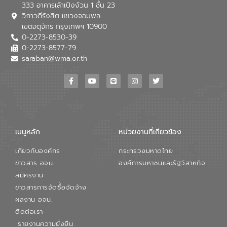
333 อาคารเล้าเป้งง้วน 1 ชั้น 23
ใช้น้ำที่พุ่งสูงขึ้นจากการขยายตัวของ
วิภาวดีรังสิต แขวงจอมพล
อุตสาหกรรม นายชีระ วงศบูรณะ ผู้อำนวย
เขตจตุจักร กรุงเทพฯ 10900
การองค์การจัดการน้ำเสีย กล่าวถึงภารกิจ
0-2273-8530-39
หลักของ อจน. ในการพัฒนาระบบบำบัดน้ำ
เสียเมื่อผสานกับความเชี่ยวชาญของอีสท์
0-2273-8577-79
วอเตอร์ จะช่วยขับเคลื่อนการศึกษาทั้งในมิติ
saraban@wma.or.th
ทางเทคนิคและความคุ้มค่าทางเศรษฐกิจ
เพื่อสนับสนุนการพัฒนาเมืองอย่างยั่งยืน
ขณะที่ นายบดินทร์ อุดล กรรมการผู้อำนวย
การใหญ่ อีสท์ วอเตอร์ ย้ำว่า การบริหาร
จัดการน้ำยุคใหม่ต้องมุ่งเน้นความคุ้มค่า
ตลอดระบบ โดยการนำน้ำบำบัดกลับมาใช้ใหม่
จะช่วยลดการพึ่งพาน้ำธรรมชาติและสร้าง
เมนูหลัก
หน่วยงานที่เกียวข้อง
สมดุลทางเศรษฐกิจและสิ่งแวดล้อมได้อย่าง
เป็นรูปธรรม ความร่วมมือระหว่างภาครัฐและ
เกี่ยวกับองค์กร
กระทรวงมหาดไทย
ภาคเอกชนในครั้งนี้ นับเป็นก้าวสำคัญของ
องค์การจัดการน้ำเสีย (อจน.) ในการร่วมวาง
ข่าวสาร อจน.
องค์การมหาชนและรัฐวิสาหกิจ
รากฐานโครงสร้างพื้นฐานด้านน้ำของ
สมัครงาน
ประเทศ เพื่อยกระดับประสิทธิภาพการใช้
ข่าวสารการจัดซื้อจัดจ้าง
ทรัพยากรน้ำให้เกิดประโยชน์สูงสุดและเป็นไป
ผลงาน อจน.
ตามมาตรฐานสากล
ติดต่อเรา
รายงานความยั่งยืน