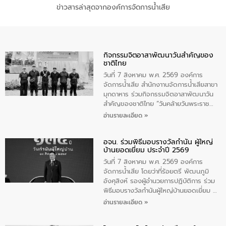
ข่าวสารล่าสุดจากองค์การจัดการน้ำเสีย
กิจกรรมจิตอาสาพัฒนาวันสําคัญของ
ชาติไทย
วันที่ 7 สิงหาคม พ.ศ. 2569 องค์การ
จัดการน้ำเสีย สำนักงาานจัดการน้ำเสียสาขา
มุกดาหาร ร่วมกิจกรรมจิตอาสาพัฒนาวัน
สําคัญของชาติไทย “วันคล้ายวันพระราช
สมภพ สมเด็จพระนางเจ้าสิริกิติ์พระบรม
อ่านรายละเอียด »
ราชินีนาถ พระบรมราชชนนีพันปีหลวง และ
วันแม่แห่งชาติ 12 สิงหาคม” โดยมีนายชลิต
อจน. ร่วมพิธีมอบรางวัลกำนัน ผู้ใหญ่
ทิพย์คำ รองผู้ว่าราชการจังหวัดมุกดาหาร
บ้านยอดเยี่ยม ประจำปี 2569
เป็นประธานในพิธี ณ เรือนจําชั่วคราวนาโสก
ตําบลนาโสก อําเภอเมืองมุกดาหาร จังหวัด
วันที่ 7 สิงหาคม พ.ศ. 2569 องค์การ
มุกดาหาร โดยในกิจกรรมได้ร่วมปลูกป่า และ
จัดการน้ำเสีย โดยว่าที่ร้อยตรี พัฒนภูมิ
ทําความสะอาดภายในบริเวณ จัดกิจกรรม
อังศุสิงห์ รองผู้อำนวยการปฏิบัติการ ร่วม
เพื่อถวายเป็นพระราชกุศล สมเด็จพระนาง
พิธีมอบรางวัลกำนันผู้ใหญ่บ้านยอดเยี่ยม ณ
เจ้าสิริกิติ์พระบรมราชินีนาถ พระบรมราช
ทำเนียบรัฐบาล โดยมีนายอนุทิน ชาญวีรกูล
อ่านรายละเอียด »
ชนนีพันปีหลวง พร้อมถวายสัจปฏิญาณ
นายกรัฐมนตรีและรัฐมนตรีว่าการกระทรวง
ทำความดีด้วยหัวใจ
มหาดไทย เป็นประธานมอบรางวัลแหนบ