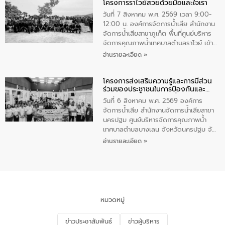
โครงการราไวย์สวยด้วยมือและใจเรา
ทองคำและประกาศเกียรติคุณให้แก่ กำนัน
ผู้ใหญ่บ้านยอดเยี่ยม พร้อมกล่าวชื่นชม ให้
วันที่ 7 สิงหาคม พ.ศ. 2569 เวลา 9:00-
โอวาท และมอบนโยบาย
12:00 น. องค์การจัดการน้ำเสีย สำนักงาน
จัดการน้ำเสียสาขาภูเก็ต พื้นที่ศูนย์บริหาร
จัดการคุณภาพน้ำเทศบาลตำบลราไวย์ เข้า
ร่วมโครงการราไวย์สวยด้วยมือและใจเรา
อ่านรายละเอียด »
โดยมีนายเทมส์ ไกรทัศน์ นายกเทศมนตรี
ตำบลราไวย์ เจ้าหน้าที่เทศบาล ชาวบ้าน
โครงการส่งเสริมความรู้และการมีส่วน
ประชาชน ตัวแทนจากโรงแรมต่างๆ ในเขต
ร่วมของประชาชนในการป้องกันและ
เทศบาลตำบลราไวย์ ศูนย์บริหารจัดการ
แก้ไขปัญหาน้ำเสียอย่างยั่งยืน
คุณภาพน้ำเทศบาลตำบลราไวย์ นำโดยนาย
วันที่ 6 สิงหาคม พ.ศ. 2569 องค์การ
น้อย แก้วเศษ ผู้จัดการสำนักงานจัดการน้ำ
จัดการน้ำเสีย สำนักงานจัดการน้ำเสียสาขา
เสียสาขาภูเก็ต พร้อมด้วยเจ้าหน้าที่ จำนวน
นครปฐม ศูนย์บริหารจัดการคุณภาพน้ำ
5 คน ร่วมทำกิจกรรม ทำความสะอาด
เทศบาลตำบลบางเลน จังหวัดนครปฐม จัด
ชายหาดและแหล่งท่องเที่ยว ณ บริเวณ
กิจกรรมภายใต้โครงการส่งเสริมความรู้และ
อ่านรายละเอียด »
แหลมพรหมเทพ หมู่ที่ 6 ตำบลราไวย์
การมีส่วนร่วมของประชาชนในการป้องกัน
อำเภอเมือง จังหวัดภูเก็ต
และแก้ไขปัญหาน้ำเสียอย่างยั่งยืน ตาม
นโยบาย “มหาดไทย ทำ ทัน ที Action 5
PLUS” โดยจัดอบรมให้ความรู้แก่ประชาชน
และนักเรียน เพื่อส่งเสริมความรู้ด้านการ
จัดการน้ำเสียและสร้างจิตสำนึกในการ
หมวดหมู่
อนุรักษ์สิ่งแวดล้อม ในหัวข้อ “น้ำเสียชุมชน
และการบำบัดน้ำเสียเบื้องต้น” โดยให้ความรู้
ข่าวประชาสัมพันธ์
ข่าวผู้บริหาร
เกี่ยวกับสาเหตุและผลกระทบของน้ำเสีย