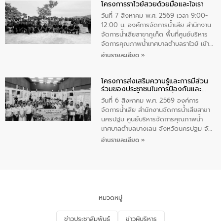
โครงการราไวย์สวยด้วยมือและใจเรา
ทองคำและประกาศเกียรติคุณให้แก่ กำนัน
ผู้ใหญ่บ้านยอดเยี่ยม พร้อมกล่าวชื่นชม ให้
วันที่ 7 สิงหาคม พ.ศ. 2569 เวลา 9:00-
โอวาท และมอบนโยบาย
12:00 น. องค์การจัดการน้ำเสีย สำนักงาน
จัดการน้ำเสียสาขาภูเก็ต พื้นที่ศูนย์บริหาร
จัดการคุณภาพน้ำเทศบาลตำบลราไวย์ เข้า
ร่วมโครงการราไวย์สวยด้วยมือและใจเรา
อ่านรายละเอียด »
โดยมีนายเทมส์ ไกรทัศน์ นายกเทศมนตรี
ตำบลราไวย์ เจ้าหน้าที่เทศบาล ชาวบ้าน
โครงการส่งเสริมความรู้และการมีส่วน
ประชาชน ตัวแทนจากโรงแรมต่างๆ ในเขต
ร่วมของประชาชนในการป้องกันและ
เทศบาลตำบลราไวย์ ศูนย์บริหารจัดการ
แก้ไขปัญหาน้ำเสียอย่างยั่งยืน
คุณภาพน้ำเทศบาลตำบลราไวย์ นำโดยนาย
วันที่ 6 สิงหาคม พ.ศ. 2569 องค์การ
น้อย แก้วเศษ ผู้จัดการสำนักงานจัดการน้ำ
จัดการน้ำเสีย สำนักงานจัดการน้ำเสียสาขา
เสียสาขาภูเก็ต พร้อมด้วยเจ้าหน้าที่ จำนวน
นครปฐม ศูนย์บริหารจัดการคุณภาพน้ำ
5 คน ร่วมทำกิจกรรม ทำความสะอาด
เทศบาลตำบลบางเลน จังหวัดนครปฐม จัด
ชายหาดและแหล่งท่องเที่ยว ณ บริเวณ
กิจกรรมภายใต้โครงการส่งเสริมความรู้และ
อ่านรายละเอียด »
แหลมพรหมเทพ หมู่ที่ 6 ตำบลราไวย์
การมีส่วนร่วมของประชาชนในการป้องกัน
อำเภอเมือง จังหวัดภูเก็ต
และแก้ไขปัญหาน้ำเสียอย่างยั่งยืน ตาม
นโยบาย “มหาดไทย ทำ ทัน ที Action 5
PLUS” โดยจัดอบรมให้ความรู้แก่ประชาชน
และนักเรียน เพื่อส่งเสริมความรู้ด้านการ
จัดการน้ำเสียและสร้างจิตสำนึกในการ
หมวดหมู่
อนุรักษ์สิ่งแวดล้อม ในหัวข้อ “น้ำเสียชุมชน
และการบำบัดน้ำเสียเบื้องต้น” โดยให้ความรู้
ข่าวประชาสัมพันธ์
ข่าวผู้บริหาร