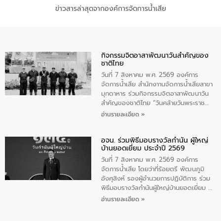
ข่าวสารล่าสุดจากองค์การจัดการน้ำเสีย
กิจกรรมจิตอาสาพัฒนาวันสําคัญของ
ชาติไทย
วันที่ 7 สิงหาคม พ.ศ. 2569 องค์การ
จัดการน้ำเสีย สำนักงาานจัดการน้ำเสียสาขา
มุกดาหาร ร่วมกิจกรรมจิตอาสาพัฒนาวัน
สําคัญของชาติไทย “วันคล้ายวันพระราช
สมภพ สมเด็จพระนางเจ้าสิริกิติ์พระบรม
อ่านรายละเอียด »
ราชินีนาถ พระบรมราชชนนีพันปีหลวง และ
วันแม่แห่งชาติ 12 สิงหาคม” โดยมีนายชลิต
อจน. ร่วมพิธีมอบรางวัลกำนัน ผู้ใหญ่
ทิพย์คำ รองผู้ว่าราชการจังหวัดมุกดาหาร
บ้านยอดเยี่ยม ประจำปี 2569
เป็นประธานในพิธี ณ เรือนจําชั่วคราวนาโสก
ตําบลนาโสก อําเภอเมืองมุกดาหาร จังหวัด
วันที่ 7 สิงหาคม พ.ศ. 2569 องค์การ
มุกดาหาร โดยในกิจกรรมได้ร่วมปลูกป่า และ
จัดการน้ำเสีย โดยว่าที่ร้อยตรี พัฒนภูมิ
ทําความสะอาดภายในบริเวณ จัดกิจกรรม
อังศุสิงห์ รองผู้อำนวยการปฏิบัติการ ร่วม
เพื่อถวายเป็นพระราชกุศล สมเด็จพระนาง
พิธีมอบรางวัลกำนันผู้ใหญ่บ้านยอดเยี่ยม ณ
เจ้าสิริกิติ์พระบรมราชินีนาถ พระบรมราช
ทำเนียบรัฐบาล โดยมีนายอนุทิน ชาญวีรกูล
อ่านรายละเอียด »
ชนนีพันปีหลวง พร้อมถวายสัจปฏิญาณ
นายกรัฐมนตรีและรัฐมนตรีว่าการกระทรวง
ทำความดีด้วยหัวใจ
มหาดไทย เป็นประธานมอบรางวัลแหนบ