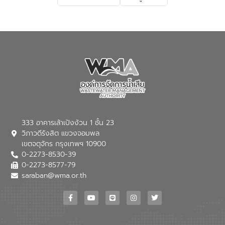
เกี่ยวกับสาเหตุและผลกระทบของน้ำเสีย
แนวทางการลดการเกิดน้ำเสียจากแหล่ง
กำเนิด การบำบัดน้ำเสียเบื้องต้นในครัวเรือน
ณ เทศบาลตำบลบางเลน จังหวัดนครปฐม
333 อาคารเล้าเป้งง้วน 1 ชั้น 23
วิภาวดีรังสิต แขวงจอมพล
เขตจตุจักร กรุงเทพฯ 10900
0-2273-8530-39
0-2273-8577-79
saraban@wma.or.th