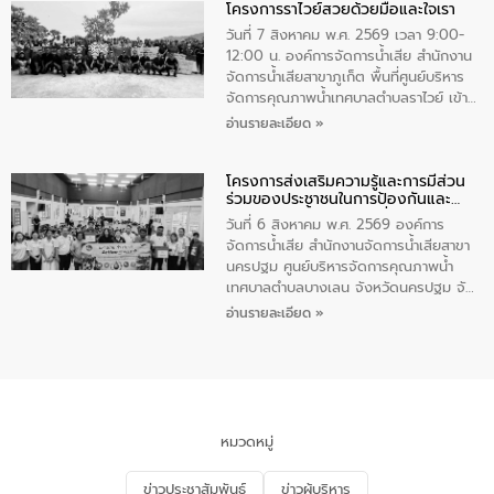
โครงการราไวย์สวยด้วยมือและใจเรา
ทองคำและประกาศเกียรติคุณให้แก่ กำนัน
ผู้ใหญ่บ้านยอดเยี่ยม พร้อมกล่าวชื่นชม ให้
วันที่ 7 สิงหาคม พ.ศ. 2569 เวลา 9:00-
โอวาท และมอบนโยบาย
12:00 น. องค์การจัดการน้ำเสีย สำนักงาน
จัดการน้ำเสียสาขาภูเก็ต พื้นที่ศูนย์บริหาร
จัดการคุณภาพน้ำเทศบาลตำบลราไวย์ เข้า
ร่วมโครงการราไวย์สวยด้วยมือและใจเรา
อ่านรายละเอียด »
โดยมีนายเทมส์ ไกรทัศน์ นายกเทศมนตรี
ตำบลราไวย์ เจ้าหน้าที่เทศบาล ชาวบ้าน
โครงการส่งเสริมความรู้และการมีส่วน
ประชาชน ตัวแทนจากโรงแรมต่างๆ ในเขต
ร่วมของประชาชนในการป้องกันและ
เทศบาลตำบลราไวย์ ศูนย์บริหารจัดการ
แก้ไขปัญหาน้ำเสียอย่างยั่งยืน
คุณภาพน้ำเทศบาลตำบลราไวย์ นำโดยนาย
วันที่ 6 สิงหาคม พ.ศ. 2569 องค์การ
น้อย แก้วเศษ ผู้จัดการสำนักงานจัดการน้ำ
จัดการน้ำเสีย สำนักงานจัดการน้ำเสียสาขา
เสียสาขาภูเก็ต พร้อมด้วยเจ้าหน้าที่ จำนวน
นครปฐม ศูนย์บริหารจัดการคุณภาพน้ำ
5 คน ร่วมทำกิจกรรม ทำความสะอาด
เทศบาลตำบลบางเลน จังหวัดนครปฐม จัด
ชายหาดและแหล่งท่องเที่ยว ณ บริเวณ
กิจกรรมภายใต้โครงการส่งเสริมความรู้และ
อ่านรายละเอียด »
แหลมพรหมเทพ หมู่ที่ 6 ตำบลราไวย์
การมีส่วนร่วมของประชาชนในการป้องกัน
อำเภอเมือง จังหวัดภูเก็ต
และแก้ไขปัญหาน้ำเสียอย่างยั่งยืน ตาม
นโยบาย “มหาดไทย ทำ ทัน ที Action 5
PLUS” โดยจัดอบรมให้ความรู้แก่ประชาชน
และนักเรียน เพื่อส่งเสริมความรู้ด้านการ
จัดการน้ำเสียและสร้างจิตสำนึกในการ
หมวดหมู่
อนุรักษ์สิ่งแวดล้อม ในหัวข้อ “น้ำเสียชุมชน
และการบำบัดน้ำเสียเบื้องต้น” โดยให้ความรู้
ข่าวประชาสัมพันธ์
ข่าวผู้บริหาร