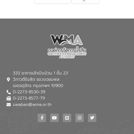
เกี่ยวกับสาเหตุและผลกระทบของน้ำเสีย
แนวทางการลดการเกิดน้ำเสียจากแหล่ง
กำเนิด การบำบัดน้ำเสียเบื้องต้นในครัวเรือน
ณ เทศบาลตำบลบางเลน จังหวัดนครปฐม
333 อาคารเล้าเป้งง้วน 1 ชั้น 23
วิภาวดีรังสิต แขวงจอมพล
เขตจตุจักร กรุงเทพฯ 10900
0-2273-8530-39
0-2273-8577-79
saraban@wma.or.th