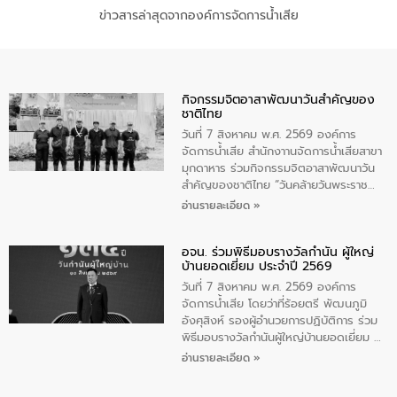
ข่าวสารล่าสุดจากองค์การจัดการน้ำเสีย
กิจกรรมจิตอาสาพัฒนาวันสําคัญของ
ชาติไทย
วันที่ 7 สิงหาคม พ.ศ. 2569 องค์การ
จัดการน้ำเสีย สำนักงาานจัดการน้ำเสียสาขา
มุกดาหาร ร่วมกิจกรรมจิตอาสาพัฒนาวัน
สําคัญของชาติไทย “วันคล้ายวันพระราช
สมภพ สมเด็จพระนางเจ้าสิริกิติ์พระบรม
อ่านรายละเอียด »
ราชินีนาถ พระบรมราชชนนีพันปีหลวง และ
วันแม่แห่งชาติ 12 สิงหาคม” โดยมีนายชลิต
อจน. ร่วมพิธีมอบรางวัลกำนัน ผู้ใหญ่
ทิพย์คำ รองผู้ว่าราชการจังหวัดมุกดาหาร
บ้านยอดเยี่ยม ประจำปี 2569
เป็นประธานในพิธี ณ เรือนจําชั่วคราวนาโสก
ตําบลนาโสก อําเภอเมืองมุกดาหาร จังหวัด
วันที่ 7 สิงหาคม พ.ศ. 2569 องค์การ
มุกดาหาร โดยในกิจกรรมได้ร่วมปลูกป่า และ
จัดการน้ำเสีย โดยว่าที่ร้อยตรี พัฒนภูมิ
ทําความสะอาดภายในบริเวณ จัดกิจกรรม
อังศุสิงห์ รองผู้อำนวยการปฏิบัติการ ร่วม
เพื่อถวายเป็นพระราชกุศล สมเด็จพระนาง
พิธีมอบรางวัลกำนันผู้ใหญ่บ้านยอดเยี่ยม ณ
เจ้าสิริกิติ์พระบรมราชินีนาถ พระบรมราช
ทำเนียบรัฐบาล โดยมีนายอนุทิน ชาญวีรกูล
อ่านรายละเอียด »
ชนนีพันปีหลวง พร้อมถวายสัจปฏิญาณ
นายกรัฐมนตรีและรัฐมนตรีว่าการกระทรวง
ทำความดีด้วยหัวใจ
มหาดไทย เป็นประธานมอบรางวัลแหนบ