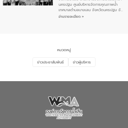
เสียสาขาภูเก็ต พร้อมด้วยเจ้าหน้าที่ จำนวน
นครปฐม ศูนย์บริหารจัดการคุณภาพน้ำ
5 คน ร่วมทำกิจกรรม ทำความสะอาด
เทศบาลตำบลบางเลน จังหวัดนครปฐม จัด
ชายหาดและแหล่งท่องเที่ยว ณ บริเวณ
กิจกรรมภายใต้โครงการส่งเสริมความรู้และ
อ่านรายละเอียด »
แหลมพรหมเทพ หมู่ที่ 6 ตำบลราไวย์
การมีส่วนร่วมของประชาชนในการป้องกัน
อำเภอเมือง จังหวัดภูเก็ต
และแก้ไขปัญหาน้ำเสียอย่างยั่งยืน ตาม
นโยบาย “มหาดไทย ทำ ทัน ที Action 5
PLUS” โดยจัดอบรมให้ความรู้แก่ประชาชน
และนักเรียน เพื่อส่งเสริมความรู้ด้านการ
จัดการน้ำเสียและสร้างจิตสำนึกในการ
หมวดหมู่
อนุรักษ์สิ่งแวดล้อม ในหัวข้อ “น้ำเสียชุมชน
และการบำบัดน้ำเสียเบื้องต้น” โดยให้ความรู้
ข่าวประชาสัมพันธ์
ข่าวผู้บริหาร
เกี่ยวกับสาเหตุและผลกระทบของน้ำเสีย
แนวทางการลดการเกิดน้ำเสียจากแหล่ง
กำเนิด การบำบัดน้ำเสียเบื้องต้นในครัวเรือน
ณ เทศบาลตำบลบางเลน จังหวัดนครปฐม