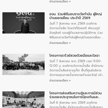
สมภพ สมเด็จพระนางเจ้าสิริกิติ์พระบรม
อ่านรายละเอียด »
ราชินีนาถ พระบรมราชชนนีพันปีหลวง และ
วันแม่แห่งชาติ 12 สิงหาคม” โดยมีนายชลิต
อจน. ร่วมพิธีมอบรางวัลกำนัน ผู้ใหญ่
ทิพย์คำ รองผู้ว่าราชการจังหวัดมุกดาหาร
บ้านยอดเยี่ยม ประจำปี 2569
เป็นประธานในพิธี ณ เรือนจําชั่วคราวนาโสก
ตําบลนาโสก อําเภอเมืองมุกดาหาร จังหวัด
วันที่ 7 สิงหาคม พ.ศ. 2569 องค์การ
มุกดาหาร โดยในกิจกรรมได้ร่วมปลูกป่า และ
จัดการน้ำเสีย โดยว่าที่ร้อยตรี พัฒนภูมิ
ทําความสะอาดภายในบริเวณ จัดกิจกรรม
อังศุสิงห์ รองผู้อำนวยการปฏิบัติการ ร่วม
เพื่อถวายเป็นพระราชกุศล สมเด็จพระนาง
พิธีมอบรางวัลกำนันผู้ใหญ่บ้านยอดเยี่ยม ณ
เจ้าสิริกิติ์พระบรมราชินีนาถ พระบรมราช
ทำเนียบรัฐบาล โดยมีนายอนุทิน ชาญวีรกูล
อ่านรายละเอียด »
ชนนีพันปีหลวง พร้อมถวายสัจปฏิญาณ
นายกรัฐมนตรีและรัฐมนตรีว่าการกระทรวง
ทำความดีด้วยหัวใจ
มหาดไทย เป็นประธานมอบรางวัลแหนบ
โครงการราไวย์สวยด้วยมือและใจเรา
ทองคำและประกาศเกียรติคุณให้แก่ กำนัน
ผู้ใหญ่บ้านยอดเยี่ยม พร้อมกล่าวชื่นชม ให้
วันที่ 7 สิงหาคม พ.ศ. 2569 เวลา 9:00-
โอวาท และมอบนโยบาย
12:00 น. องค์การจัดการน้ำเสีย สำนักงาน
จัดการน้ำเสียสาขาภูเก็ต พื้นที่ศูนย์บริหาร
จัดการคุณภาพน้ำเทศบาลตำบลราไวย์ เข้า
ร่วมโครงการราไวย์สวยด้วยมือและใจเรา
อ่านรายละเอียด »
โดยมีนายเทมส์ ไกรทัศน์ นายกเทศมนตรี
ตำบลราไวย์ เจ้าหน้าที่เทศบาล ชาวบ้าน
โครงการส่งเสริมความรู้และการมีส่วน
ประชาชน ตัวแทนจากโรงแรมต่างๆ ในเขต
ร่วมของประชาชนในการป้องกันและ
เทศบาลตำบลราไวย์ ศูนย์บริหารจัดการ
แก้ไขปัญหาน้ำเสียอย่างยั่งยืน
คุณภาพน้ำเทศบาลตำบลราไวย์ นำโดยนาย
วันที่ 6 สิงหาคม พ.ศ. 2569 องค์การ
น้อย แก้วเศษ ผู้จัดการสำนักงานจัดการน้ำ
จัดการน้ำเสีย สำนักงานจัดการน้ำเสียสาขา