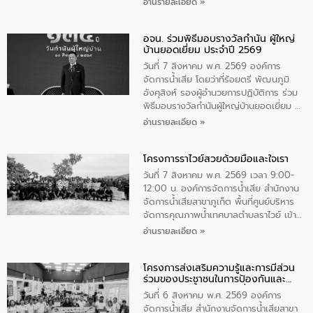
อ่านรายละเอียด »
ราชินีนาถ พระบรมราชชนนีพันปีหลวง และ
วันแม่แห่งชาติ 12 สิงหาคม” โดยมีนายชลิต
อจน. ร่วมพิธีมอบรางวัลกำนัน ผู้ใหญ่
ทิพย์คำ รองผู้ว่าราชการจังหวัดมุกดาหาร
บ้านยอดเยี่ยม ประจำปี 2569
เป็นประธานในพิธี ณ เรือนจําชั่วคราวนาโสก
ตําบลนาโสก อําเภอเมืองมุกดาหาร จังหวัด
วันที่ 7 สิงหาคม พ.ศ. 2569 องค์การ
มุกดาหาร โดยในกิจกรรมได้ร่วมปลูกป่า และ
จัดการน้ำเสีย โดยว่าที่ร้อยตรี พัฒนภูมิ
ทําความสะอาดภายในบริเวณ จัดกิจกรรม
อังศุสิงห์ รองผู้อำนวยการปฏิบัติการ ร่วม
เพื่อถวายเป็นพระราชกุศล สมเด็จพระนาง
พิธีมอบรางวัลกำนันผู้ใหญ่บ้านยอดเยี่ยม ณ
เจ้าสิริกิติ์พระบรมราชินีนาถ พระบรมราช
ทำเนียบรัฐบาล โดยมีนายอนุทิน ชาญวีรกูล
อ่านรายละเอียด »
ชนนีพันปีหลวง พร้อมถวายสัจปฏิญาณ
นายกรัฐมนตรีและรัฐมนตรีว่าการกระทรวง
ทำความดีด้วยหัวใจ
มหาดไทย เป็นประธานมอบรางวัลแหนบ
โครงการราไวย์สวยด้วยมือและใจเรา
ทองคำและประกาศเกียรติคุณให้แก่ กำนัน
ผู้ใหญ่บ้านยอดเยี่ยม พร้อมกล่าวชื่นชม ให้
วันที่ 7 สิงหาคม พ.ศ. 2569 เวลา 9:00-
โอวาท และมอบนโยบาย
12:00 น. องค์การจัดการน้ำเสีย สำนักงาน
จัดการน้ำเสียสาขาภูเก็ต พื้นที่ศูนย์บริหาร
จัดการคุณภาพน้ำเทศบาลตำบลราไวย์ เข้า
ร่วมโครงการราไวย์สวยด้วยมือและใจเรา
อ่านรายละเอียด »
โดยมีนายเทมส์ ไกรทัศน์ นายกเทศมนตรี
ตำบลราไวย์ เจ้าหน้าที่เทศบาล ชาวบ้าน
โครงการส่งเสริมความรู้และการมีส่วน
ประชาชน ตัวแทนจากโรงแรมต่างๆ ในเขต
ร่วมของประชาชนในการป้องกันและ
เทศบาลตำบลราไวย์ ศูนย์บริหารจัดการ
แก้ไขปัญหาน้ำเสียอย่างยั่งยืน
คุณภาพน้ำเทศบาลตำบลราไวย์ นำโดยนาย
วันที่ 6 สิงหาคม พ.ศ. 2569 องค์การ
น้อย แก้วเศษ ผู้จัดการสำนักงานจัดการน้ำ
จัดการน้ำเสีย สำนักงานจัดการน้ำเสียสาขา