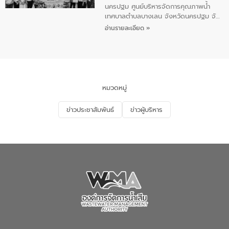
เสียสาขาภูเก็ต พร้อมด้วยเจ้าหน้าที่ จำนวน
นครปฐม ศูนย์บริหารจัดการคุณภาพน้ำ
5 คน ร่วมทำกิจกรรม ทำความสะอาด
เทศบาลตำบลบางเลน จังหวัดนครปฐม จัด
ชายหาดและแหล่งท่องเที่ยว ณ บริเวณ
กิจกรรมภายใต้โครงการส่งเสริมความรู้และ
อ่านรายละเอียด »
แหลมพรหมเทพ หมู่ที่ 6 ตำบลราไวย์
การมีส่วนร่วมของประชาชนในการป้องกัน
อำเภอเมือง จังหวัดภูเก็ต
และแก้ไขปัญหาน้ำเสียอย่างยั่งยืน ตาม
นโยบาย “มหาดไทย ทำ ทัน ที Action 5
PLUS” โดยจัดอบรมให้ความรู้แก่ประชาชน
และนักเรียน เพื่อส่งเสริมความรู้ด้านการ
จัดการน้ำเสียและสร้างจิตสำนึกในการ
หมวดหมู่
อนุรักษ์สิ่งแวดล้อม ในหัวข้อ “น้ำเสียชุมชน
และการบำบัดน้ำเสียเบื้องต้น” โดยให้ความรู้
ข่าวประชาสัมพันธ์
ข่าวผู้บริหาร
เกี่ยวกับสาเหตุและผลกระทบของน้ำเสีย
แนวทางการลดการเกิดน้ำเสียจากแหล่ง
กำเนิด การบำบัดน้ำเสียเบื้องต้นในครัวเรือน
ณ เทศบาลตำบลบางเลน จังหวัดนครปฐม