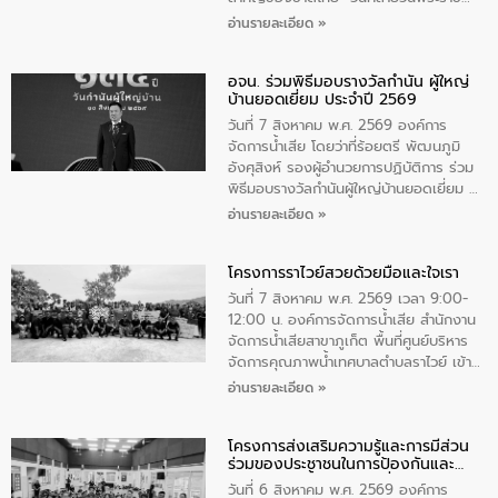
สมภพ สมเด็จพระนางเจ้าสิริกิติ์พระบรม
อ่านรายละเอียด »
ราชินีนาถ พระบรมราชชนนีพันปีหลวง และ
วันแม่แห่งชาติ 12 สิงหาคม” โดยมีนายชลิต
อจน. ร่วมพิธีมอบรางวัลกำนัน ผู้ใหญ่
ทิพย์คำ รองผู้ว่าราชการจังหวัดมุกดาหาร
บ้านยอดเยี่ยม ประจำปี 2569
เป็นประธานในพิธี ณ เรือนจําชั่วคราวนาโสก
ตําบลนาโสก อําเภอเมืองมุกดาหาร จังหวัด
วันที่ 7 สิงหาคม พ.ศ. 2569 องค์การ
มุกดาหาร โดยในกิจกรรมได้ร่วมปลูกป่า และ
จัดการน้ำเสีย โดยว่าที่ร้อยตรี พัฒนภูมิ
ทําความสะอาดภายในบริเวณ จัดกิจกรรม
อังศุสิงห์ รองผู้อำนวยการปฏิบัติการ ร่วม
เพื่อถวายเป็นพระราชกุศล สมเด็จพระนาง
พิธีมอบรางวัลกำนันผู้ใหญ่บ้านยอดเยี่ยม ณ
เจ้าสิริกิติ์พระบรมราชินีนาถ พระบรมราช
ทำเนียบรัฐบาล โดยมีนายอนุทิน ชาญวีรกูล
อ่านรายละเอียด »
ชนนีพันปีหลวง พร้อมถวายสัจปฏิญาณ
นายกรัฐมนตรีและรัฐมนตรีว่าการกระทรวง
ทำความดีด้วยหัวใจ
มหาดไทย เป็นประธานมอบรางวัลแหนบ
โครงการราไวย์สวยด้วยมือและใจเรา
ทองคำและประกาศเกียรติคุณให้แก่ กำนัน
ผู้ใหญ่บ้านยอดเยี่ยม พร้อมกล่าวชื่นชม ให้
วันที่ 7 สิงหาคม พ.ศ. 2569 เวลา 9:00-
โอวาท และมอบนโยบาย
12:00 น. องค์การจัดการน้ำเสีย สำนักงาน
จัดการน้ำเสียสาขาภูเก็ต พื้นที่ศูนย์บริหาร
จัดการคุณภาพน้ำเทศบาลตำบลราไวย์ เข้า
ร่วมโครงการราไวย์สวยด้วยมือและใจเรา
อ่านรายละเอียด »
โดยมีนายเทมส์ ไกรทัศน์ นายกเทศมนตรี
ตำบลราไวย์ เจ้าหน้าที่เทศบาล ชาวบ้าน
โครงการส่งเสริมความรู้และการมีส่วน
ประชาชน ตัวแทนจากโรงแรมต่างๆ ในเขต
ร่วมของประชาชนในการป้องกันและ
เทศบาลตำบลราไวย์ ศูนย์บริหารจัดการ
แก้ไขปัญหาน้ำเสียอย่างยั่งยืน
คุณภาพน้ำเทศบาลตำบลราไวย์ นำโดยนาย
วันที่ 6 สิงหาคม พ.ศ. 2569 องค์การ