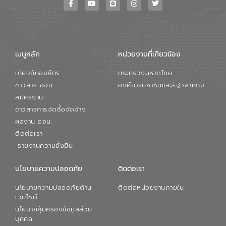
ขณะที่ นายบดินทร์ อุดล กรรมการผู้อำนวย
การใหญ่ อีสท์ วอเตอร์ ย้ำว่า การบริหาร
จัดการน้ำยุคใหม่ต้องมุ่งเน้นความคุ้มค่า
ตลอดระบบ โดยการนำน้ำบำบัดกลับมาใช้ใหม่
จะช่วยลดการพึ่งพาน้ำธรรมชาติและสร้าง
เมนูหลัก
หน่วยงานที่เกียวข้อง
สมดุลทางเศรษฐกิจและสิ่งแวดล้อมได้อย่าง
เป็นรูปธรรม ความร่วมมือระหว่างภาครัฐและ
เกี่ยวกับองค์กร
กระทรวงมหาดไทย
ภาคเอกชนในครั้งนี้ นับเป็นก้าวสำคัญของ
องค์การจัดการน้ำเสีย (อจน.) ในการร่วมวาง
ข่าวสาร อจน.
องค์การมหาชนและรัฐวิสาหกิจ
รากฐานโครงสร้างพื้นฐานด้านน้ำของ
สมัครงาน
ประเทศ เพื่อยกระดับประสิทธิภาพการใช้
ข่าวสารการจัดซื้อจัดจ้าง
ทรัพยากรน้ำให้เกิดประโยชน์สูงสุดและเป็นไป
ผลงาน อจน.
ตามมาตรฐานสากล
ติดต่อเรา
รายงานความยั่งยืน
นโยบายความปลอดภัย
ติดต่อเรา
นโยบายความปลอดภัยด้าน
ติดต่อหน่วยงานภายใน
เว็บไซต์
นโยบายคุ้มครองข้อมูลส่วน
บุคคล