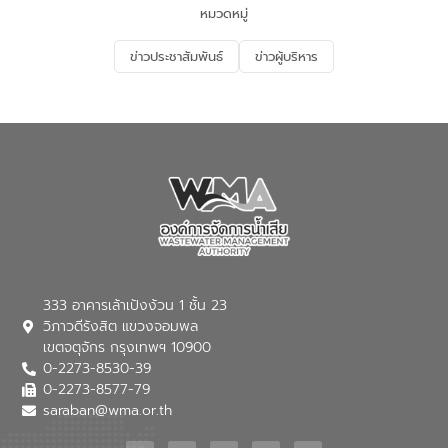
ด้านน้ำของประเทศ และเตรียมความพร้อม
หมวดหมู่
รองรับการเติบโตของเมือง รวมถึงการ
ลงทุนในอุตสาหกรรมแห่งอนาคต ตลอดจน
ข่าวประชาสัมพันธ์
ข่าวผู้บริหาร
มุ่งตอบโจทย์ความท้าทายจากวิกฤตการ
เปลี่ยนแปลงสภาพภูมิอากาศและความเสี่ยง
ภัยแล้งในระยะยาว การประสานความร่วมมือ
ในครั้งนี้เป็นการดึงจุดแข็งและความ
เชี่ยวชาญด้านระบบบำบัดน้ำเสียที่เป็นมิตร
ต่อสิ่งแวดล้อมของ องค์การจัดการน้ำเสีย
(อจน.) มาผสานกับประสบการณ์และ
เทคโนโลยีโครงข่ายน้ำครบวงจรในพื้นที่ EEC
ของอีสท์ วอเตอร์ เพื่อร่วมกันศึกษา
เทคโนโลยีการปรับปรุงคุณภาพน้ำ (Water
Reuse) และพัฒนารูปแบบการดำเนินงาน
ร่วมกับท้องถิ่นให้เกิดระบบบริหารจัดการน้ำ
อย่างเป็นรูปธรรม เพื่อรองรับความต้องการ
333 อาคารเล้าเป้งง้วน 1 ชั้น 23
ใช้น้ำที่พุ่งสูงขึ้นจากการขยายตัวของ
วิภาวดีรังสิต แขวงจอมพล
อุตสาหกรรม นายชีระ วงศบูรณะ ผู้อำนวย
เขตจตุจักร กรุงเทพฯ 10900
การองค์การจัดการน้ำเสีย กล่าวถึงภารกิจ
0-2273-8530-39
หลักของ อจน. ในการพัฒนาระบบบำบัดน้ำ
เสียเมื่อผสานกับความเชี่ยวชาญของอีสท์
0-2273-8577-79
วอเตอร์ จะช่วยขับเคลื่อนการศึกษาทั้งในมิติ
saraban@wma.or.th
ทางเทคนิคและความคุ้มค่าทางเศรษฐกิจ
เพื่อสนับสนุนการพัฒนาเมืองอย่างยั่งยืน