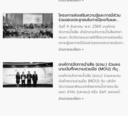
อ่านรายละเอียด »
ร่วมของประชาชนในการป้องกันและแก้ไข
ปัญหาน้ำเสียอย่างยั่งยืน ภายใต้กิจกรรม
โครงการส่งเสริมความรู้และการมีส่วน
“ชุมชนร่วมใจ น้ำใสยั่งยืน” ได้บรรยายให้
ร่วมของประชาชนในการป้องกันและ
ความรู้เกี่ยวกับการจัดการน้ำเสียและการใช้
แก้ไขปัญหาน้ำเสียอย่างยั่งยืน
ถังดักไขมันให้แก่นักเรียนโรงเรียนวัดบ่อ
วันที่ 4 สิงหาคม พ.ศ. 2569 องค์การ
(นันทวิทยา) เทศบาลนครปากเกร็ด อำเภอ
จัดการน้ำเสีย สำนักงานจัดการน้ำเสียสาขา
ปากเกร็ด จังหวัดนนทบุรี จำนวน 30 คน
พะเยา จัดกิจกรรมภายใต้โครงการส่งเสริม
ความรู้และการมีส่วนร่วมของประชาชนในการ
ป้องกันและแก้ไขปัญหาน้ำเสียอย่างยั่งยืน
อ่านรายละเอียด »
ตามนโยบาย “มหาดไทย ทำทันที Action 5
Plus” โดยจัดอบรมให้ความรู้เรื่องน้ำเสีย
องค์การจัดการน้ำเสีย (อจน.) ร่วมลง
ชุมชนและการบำบัดน้ำเสียเบื้องต้น ให้กับ
นามบันทึกความร่วมมือ (MOU) กับ
นักเรียนชั้นประถมศึกษาปีที่ 5 โรงเรียน
บริษัท จัดการและพัฒนาทรัพยากรน้ำ
เทศบาล 1 (พะเยาประชานุกูล) จำนวน 30
องค์การจัดการน้ำเสีย (อจน.) ร่วมลงนาม
ภาคตะวันออก จำกัด (มหาชน) หรือ อีส
คน
บันทึกความร่วมมือ (MOU) กับ บริษัท
ท์ วอเตอร์
จัดการและพัฒนาทรัพยากรน้ำภาคตะวัน
ออก จำกัด (มหาชน) หรือ อีสท์ วอเตอร์
เมื่อวันอังคารที่ 4 สิงหาคม 2569 ณ ห้อง
อ่านรายละเอียด »
อเนกประสงค์ ชั้น 22 อาคารอีสท์วอเตอร์
ในหัวข้อ “การร่วมศึกษาแนวทางการบริหาร
จัดการน้ำเสียและการนำน้ำกลับมาใช้ประโยชน์
ของประเทศไทย” เพื่อยกระดับการบริหาร
จัดการทรัพยากรน้ำ เสริมสร้างความมั่นคง