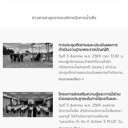
ข่าวสารล่าสุดจากองค์การจัดการน้ำเสีย
การประชุมติดตามและประเมินผลการ
ดำเนินงานตามพระราชบัญญัติ
ทรัพยากรน้ำ พ.ศ. 2561 ประจำ
วันที่ 5 สิงหาคม พ.ศ. 2569 เวลา 13.30 น.
ปีงบประมาณ พ.ศ. 2569
คณะผู้บริหารและเจ้าหน้าที่จากสำนัก
ทรัพยากรน้ำแห่งชาติ (สนทช.) เข้าร่วม
ประชุมติดตามและประเมินผลการดำเนินงาน
ตามพระราชบัญญัติทรัพยากรน้ำ พ.ศ. 2561
อ่านรายละเอียด »
ประจำปีงบประมาณ พ.ศ. 2569 ณ ศูนย์
บริหารจัดการคุณภาพน้ำเทศบาลตำบล
โครงการส่งเสริมความรู้และการมีส่วน
วัดสิงห์ จังหวัดชัยนาท โดยมีนายแสงชัย
ร่วมของประชาชนในการป้องกันและ
สุขชื่น นายกเทศมนตรีตำบลวัดสิงห์ คณะผู้
แก้ไขปัญหาน้ำเสียอย่างยั่งยืน
บริหารเทศบาลตำบลวัดสิงห์ ผู้นำชุมชน และ
วันที่ 5 สิงหาคม พ.ศ. 2569 องค์การ
ประชาชนในพื้นที่เทศบาลตำบลวัดสิงก์ที่มี
จัดการน้ำเสีย สำนักงานจัดการน้ำเสียสาขา
ส่วนได้ส่วนเสียในโครงก่อสร้างศูนย์บริหาร
นนทบุรี ได้ดำเนินการตามนโยบาย
จัดการคุณภาพน้ำเทศบาลตำบลวัดสิงห์
“มหาดไทย ทำ ทัน ที Action 5 PLUS” โดย
จังหวัดชัยนาท ให้การต้อนรับ
จัดโครงการส่งเสริมความรู้และการมีส่วน