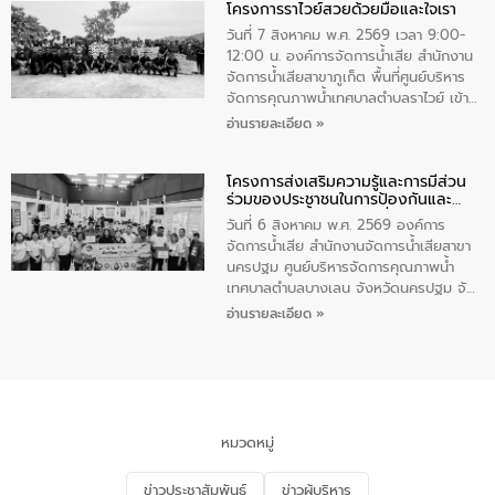
โครงการราไวย์สวยด้วยมือและใจเรา
ทองคำและประกาศเกียรติคุณให้แก่ กำนัน
ผู้ใหญ่บ้านยอดเยี่ยม พร้อมกล่าวชื่นชม ให้
วันที่ 7 สิงหาคม พ.ศ. 2569 เวลา 9:00-
โอวาท และมอบนโยบาย
12:00 น. องค์การจัดการน้ำเสีย สำนักงาน
จัดการน้ำเสียสาขาภูเก็ต พื้นที่ศูนย์บริหาร
จัดการคุณภาพน้ำเทศบาลตำบลราไวย์ เข้า
ร่วมโครงการราไวย์สวยด้วยมือและใจเรา
อ่านรายละเอียด »
โดยมีนายเทมส์ ไกรทัศน์ นายกเทศมนตรี
ตำบลราไวย์ เจ้าหน้าที่เทศบาล ชาวบ้าน
โครงการส่งเสริมความรู้และการมีส่วน
ประชาชน ตัวแทนจากโรงแรมต่างๆ ในเขต
ร่วมของประชาชนในการป้องกันและ
เทศบาลตำบลราไวย์ ศูนย์บริหารจัดการ
แก้ไขปัญหาน้ำเสียอย่างยั่งยืน
คุณภาพน้ำเทศบาลตำบลราไวย์ นำโดยนาย
วันที่ 6 สิงหาคม พ.ศ. 2569 องค์การ
น้อย แก้วเศษ ผู้จัดการสำนักงานจัดการน้ำ
จัดการน้ำเสีย สำนักงานจัดการน้ำเสียสาขา
เสียสาขาภูเก็ต พร้อมด้วยเจ้าหน้าที่ จำนวน
นครปฐม ศูนย์บริหารจัดการคุณภาพน้ำ
5 คน ร่วมทำกิจกรรม ทำความสะอาด
เทศบาลตำบลบางเลน จังหวัดนครปฐม จัด
ชายหาดและแหล่งท่องเที่ยว ณ บริเวณ
กิจกรรมภายใต้โครงการส่งเสริมความรู้และ
อ่านรายละเอียด »
แหลมพรหมเทพ หมู่ที่ 6 ตำบลราไวย์
การมีส่วนร่วมของประชาชนในการป้องกัน
อำเภอเมือง จังหวัดภูเก็ต
และแก้ไขปัญหาน้ำเสียอย่างยั่งยืน ตาม
นโยบาย “มหาดไทย ทำ ทัน ที Action 5
PLUS” โดยจัดอบรมให้ความรู้แก่ประชาชน
และนักเรียน เพื่อส่งเสริมความรู้ด้านการ
จัดการน้ำเสียและสร้างจิตสำนึกในการ
หมวดหมู่
อนุรักษ์สิ่งแวดล้อม ในหัวข้อ “น้ำเสียชุมชน
และการบำบัดน้ำเสียเบื้องต้น” โดยให้ความรู้
ข่าวประชาสัมพันธ์
ข่าวผู้บริหาร