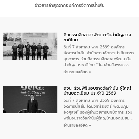
ข่าวสารล่าสุดจากองค์การจัดการน้ำเสีย
กิจกรรมจิตอาสาพัฒนาวันสําคัญของ
ชาติไทย
วันที่ 7 สิงหาคม พ.ศ. 2569 องค์การ
จัดการน้ำเสีย สำนักงาานจัดการน้ำเสียสาขา
มุกดาหาร ร่วมกิจกรรมจิตอาสาพัฒนาวัน
สําคัญของชาติไทย “วันคล้ายวันพระราช
สมภพ สมเด็จพระนางเจ้าสิริกิติ์พระบรม
อ่านรายละเอียด »
ราชินีนาถ พระบรมราชชนนีพันปีหลวง และ
วันแม่แห่งชาติ 12 สิงหาคม” โดยมีนายชลิต
อจน. ร่วมพิธีมอบรางวัลกำนัน ผู้ใหญ่
ทิพย์คำ รองผู้ว่าราชการจังหวัดมุกดาหาร
บ้านยอดเยี่ยม ประจำปี 2569
เป็นประธานในพิธี ณ เรือนจําชั่วคราวนาโสก
ตําบลนาโสก อําเภอเมืองมุกดาหาร จังหวัด
วันที่ 7 สิงหาคม พ.ศ. 2569 องค์การ
มุกดาหาร โดยในกิจกรรมได้ร่วมปลูกป่า และ
จัดการน้ำเสีย โดยว่าที่ร้อยตรี พัฒนภูมิ
ทําความสะอาดภายในบริเวณ จัดกิจกรรม
อังศุสิงห์ รองผู้อำนวยการปฏิบัติการ ร่วม
เพื่อถวายเป็นพระราชกุศล สมเด็จพระนาง
พิธีมอบรางวัลกำนันผู้ใหญ่บ้านยอดเยี่ยม ณ
เจ้าสิริกิติ์พระบรมราชินีนาถ พระบรมราช
ทำเนียบรัฐบาล โดยมีนายอนุทิน ชาญวีรกูล
อ่านรายละเอียด »
ชนนีพันปีหลวง พร้อมถวายสัจปฏิญาณ
นายกรัฐมนตรีและรัฐมนตรีว่าการกระทรวง
ทำความดีด้วยหัวใจ
มหาดไทย เป็นประธานมอบรางวัลแหนบ