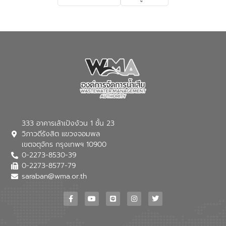
เกี่ยวกับสาเหตุและผลกระทบของน้ำเสีย
แนวทางการลดการเกิดน้ำเสียจากแหล่ง
กำเนิด การบำบัดน้ำเสียเบื้องต้นในครัวเรือน
ณ เทศบาลตำบลบางเลน จังหวัดนครปฐม
333 อาคารเล้าเป้งง้วน 1 ชั้น 23
วิภาวดีรังสิต แขวงจอมพล
เขตจตุจักร กรุงเทพฯ 10900
0-2273-8530-39
0-2273-8577-79
saraban@wma.or.th