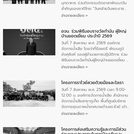
มุกดาหาร ร่วมกิจกรรมจิตอาสาพัฒนาวัน
สําคัญของชาติไทย “วันคล้ายวันพระราช
สมภพ สมเด็จพระนางเจ้าสิริกิติ์พระบรม
อ่านรายละเอียด »
ราชินีนาถ พระบรมราชชนนีพันปีหลวง และ
วันแม่แห่งชาติ 12 สิงหาคม” โดยมีนายชลิต
อจน. ร่วมพิธีมอบรางวัลกำนัน ผู้ใหญ่
ทิพย์คำ รองผู้ว่าราชการจังหวัดมุกดาหาร
บ้านยอดเยี่ยม ประจำปี 2569
เป็นประธานในพิธี ณ เรือนจําชั่วคราวนาโสก
ตําบลนาโสก อําเภอเมืองมุกดาหาร จังหวัด
วันที่ 7 สิงหาคม พ.ศ. 2569 องค์การ
มุกดาหาร โดยในกิจกรรมได้ร่วมปลูกป่า และ
จัดการน้ำเสีย โดยว่าที่ร้อยตรี พัฒนภูมิ
ทําความสะอาดภายในบริเวณ จัดกิจกรรม
อังศุสิงห์ รองผู้อำนวยการปฏิบัติการ ร่วม
เพื่อถวายเป็นพระราชกุศล สมเด็จพระนาง
พิธีมอบรางวัลกำนันผู้ใหญ่บ้านยอดเยี่ยม ณ
เจ้าสิริกิติ์พระบรมราชินีนาถ พระบรมราช
ทำเนียบรัฐบาล โดยมีนายอนุทิน ชาญวีรกูล
อ่านรายละเอียด »
ชนนีพันปีหลวง พร้อมถวายสัจปฏิญาณ
นายกรัฐมนตรีและรัฐมนตรีว่าการกระทรวง
ทำความดีด้วยหัวใจ
มหาดไทย เป็นประธานมอบรางวัลแหนบ
โครงการราไวย์สวยด้วยมือและใจเรา
ทองคำและประกาศเกียรติคุณให้แก่ กำนัน
ผู้ใหญ่บ้านยอดเยี่ยม พร้อมกล่าวชื่นชม ให้
วันที่ 7 สิงหาคม พ.ศ. 2569 เวลา 9:00-
โอวาท และมอบนโยบาย
12:00 น. องค์การจัดการน้ำเสีย สำนักงาน
จัดการน้ำเสียสาขาภูเก็ต พื้นที่ศูนย์บริหาร
จัดการคุณภาพน้ำเทศบาลตำบลราไวย์ เข้า
ร่วมโครงการราไวย์สวยด้วยมือและใจเรา
อ่านรายละเอียด »
โดยมีนายเทมส์ ไกรทัศน์ นายกเทศมนตรี
ตำบลราไวย์ เจ้าหน้าที่เทศบาล ชาวบ้าน
โครงการส่งเสริมความรู้และการมีส่วน
ประชาชน ตัวแทนจากโรงแรมต่างๆ ในเขต