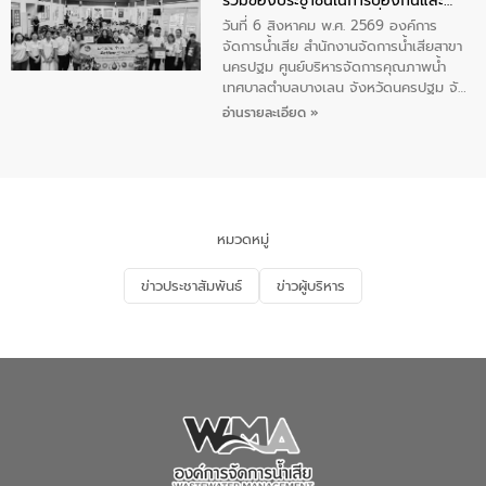
ร่วมของประชาชนในการป้องกันและ
เทศบาลตำบลราไวย์ ศูนย์บริหารจัดการ
แก้ไขปัญหาน้ำเสียอย่างยั่งยืน
คุณภาพน้ำเทศบาลตำบลราไวย์ นำโดยนาย
วันที่ 6 สิงหาคม พ.ศ. 2569 องค์การ
น้อย แก้วเศษ ผู้จัดการสำนักงานจัดการน้ำ
จัดการน้ำเสีย สำนักงานจัดการน้ำเสียสาขา
เสียสาขาภูเก็ต พร้อมด้วยเจ้าหน้าที่ จำนวน
นครปฐม ศูนย์บริหารจัดการคุณภาพน้ำ
5 คน ร่วมทำกิจกรรม ทำความสะอาด
เทศบาลตำบลบางเลน จังหวัดนครปฐม จัด
ชายหาดและแหล่งท่องเที่ยว ณ บริเวณ
กิจกรรมภายใต้โครงการส่งเสริมความรู้และ
อ่านรายละเอียด »
แหลมพรหมเทพ หมู่ที่ 6 ตำบลราไวย์
การมีส่วนร่วมของประชาชนในการป้องกัน
อำเภอเมือง จังหวัดภูเก็ต
และแก้ไขปัญหาน้ำเสียอย่างยั่งยืน ตาม
นโยบาย “มหาดไทย ทำ ทัน ที Action 5
PLUS” โดยจัดอบรมให้ความรู้แก่ประชาชน
และนักเรียน เพื่อส่งเสริมความรู้ด้านการ
จัดการน้ำเสียและสร้างจิตสำนึกในการ
หมวดหมู่
อนุรักษ์สิ่งแวดล้อม ในหัวข้อ “น้ำเสียชุมชน
และการบำบัดน้ำเสียเบื้องต้น” โดยให้ความรู้
ข่าวประชาสัมพันธ์
ข่าวผู้บริหาร
เกี่ยวกับสาเหตุและผลกระทบของน้ำเสีย
แนวทางการลดการเกิดน้ำเสียจากแหล่ง
กำเนิด การบำบัดน้ำเสียเบื้องต้นในครัวเรือน
ณ เทศบาลตำบลบางเลน จังหวัดนครปฐม