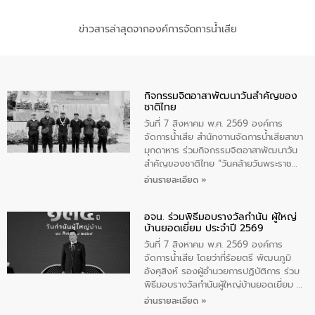
ข่าวสารล่าสุดจากองค์การจัดการน้ำเสีย
กิจกรรมจิตอาสาพัฒนาวันสําคัญของ
ชาติไทย
วันที่ 7 สิงหาคม พ.ศ. 2569 องค์การ
จัดการน้ำเสีย สำนักงาานจัดการน้ำเสียสาขา
มุกดาหาร ร่วมกิจกรรมจิตอาสาพัฒนาวัน
สําคัญของชาติไทย “วันคล้ายวันพระราช
สมภพ สมเด็จพระนางเจ้าสิริกิติ์พระบรม
อ่านรายละเอียด »
ราชินีนาถ พระบรมราชชนนีพันปีหลวง และ
วันแม่แห่งชาติ 12 สิงหาคม” โดยมีนายชลิต
อจน. ร่วมพิธีมอบรางวัลกำนัน ผู้ใหญ่
ทิพย์คำ รองผู้ว่าราชการจังหวัดมุกดาหาร
บ้านยอดเยี่ยม ประจำปี 2569
เป็นประธานในพิธี ณ เรือนจําชั่วคราวนาโสก
ตําบลนาโสก อําเภอเมืองมุกดาหาร จังหวัด
วันที่ 7 สิงหาคม พ.ศ. 2569 องค์การ
มุกดาหาร โดยในกิจกรรมได้ร่วมปลูกป่า และ
จัดการน้ำเสีย โดยว่าที่ร้อยตรี พัฒนภูมิ
ทําความสะอาดภายในบริเวณ จัดกิจกรรม
อังศุสิงห์ รองผู้อำนวยการปฏิบัติการ ร่วม
เพื่อถวายเป็นพระราชกุศล สมเด็จพระนาง
พิธีมอบรางวัลกำนันผู้ใหญ่บ้านยอดเยี่ยม ณ
เจ้าสิริกิติ์พระบรมราชินีนาถ พระบรมราช
ทำเนียบรัฐบาล โดยมีนายอนุทิน ชาญวีรกูล
อ่านรายละเอียด »
ชนนีพันปีหลวง พร้อมถวายสัจปฏิญาณ
นายกรัฐมนตรีและรัฐมนตรีว่าการกระทรวง