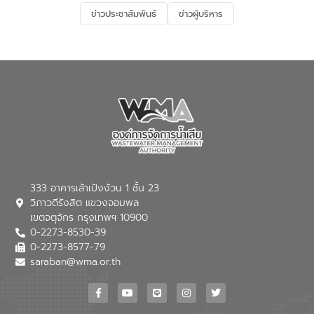
และการบำบัดน้ำเสียเบื้องต้น” โดยให้ความรู้
ข่าวประชาสัมพันธ์
ข่าวผู้บริหาร
เกี่ยวกับสาเหตุและผลกระทบของน้ำเสีย
แนวทางการลดการเกิดน้ำเสียจากแหล่ง
กำเนิด การบำบัดน้ำเสียเบื้องต้นในครัวเรือน
ณ เทศบาลตำบลบางเลน จังหวัดนครปฐม
333 อาคารเล้าเป้งง้วน 1 ชั้น 23
วิภาวดีรังสิต แขวงจอมพล
เขตจตุจักร กรุงเทพฯ 10900
0-2273-8530-39
0-2273-8577-79
saraban@wma.or.th