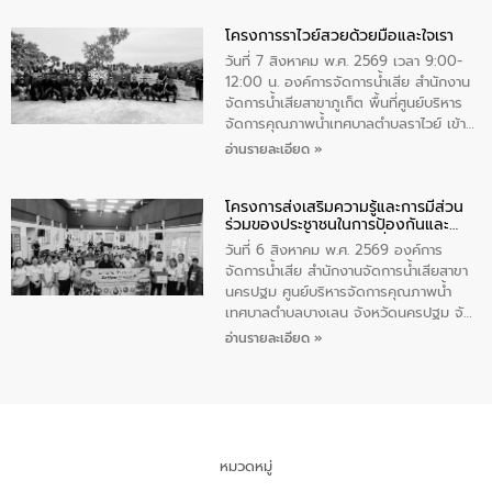
ทำความดีด้วยหัวใจ
มหาดไทย เป็นประธานมอบรางวัลแหนบ
โครงการราไวย์สวยด้วยมือและใจเรา
ทองคำและประกาศเกียรติคุณให้แก่ กำนัน
ผู้ใหญ่บ้านยอดเยี่ยม พร้อมกล่าวชื่นชม ให้
วันที่ 7 สิงหาคม พ.ศ. 2569 เวลา 9:00-
โอวาท และมอบนโยบาย
12:00 น. องค์การจัดการน้ำเสีย สำนักงาน
จัดการน้ำเสียสาขาภูเก็ต พื้นที่ศูนย์บริหาร
จัดการคุณภาพน้ำเทศบาลตำบลราไวย์ เข้า
ร่วมโครงการราไวย์สวยด้วยมือและใจเรา
อ่านรายละเอียด »
โดยมีนายเทมส์ ไกรทัศน์ นายกเทศมนตรี
ตำบลราไวย์ เจ้าหน้าที่เทศบาล ชาวบ้าน
โครงการส่งเสริมความรู้และการมีส่วน
ประชาชน ตัวแทนจากโรงแรมต่างๆ ในเขต
ร่วมของประชาชนในการป้องกันและ
เทศบาลตำบลราไวย์ ศูนย์บริหารจัดการ
แก้ไขปัญหาน้ำเสียอย่างยั่งยืน
คุณภาพน้ำเทศบาลตำบลราไวย์ นำโดยนาย
วันที่ 6 สิงหาคม พ.ศ. 2569 องค์การ
น้อย แก้วเศษ ผู้จัดการสำนักงานจัดการน้ำ
จัดการน้ำเสีย สำนักงานจัดการน้ำเสียสาขา
เสียสาขาภูเก็ต พร้อมด้วยเจ้าหน้าที่ จำนวน
นครปฐม ศูนย์บริหารจัดการคุณภาพน้ำ
5 คน ร่วมทำกิจกรรม ทำความสะอาด
เทศบาลตำบลบางเลน จังหวัดนครปฐม จัด
ชายหาดและแหล่งท่องเที่ยว ณ บริเวณ
กิจกรรมภายใต้โครงการส่งเสริมความรู้และ
อ่านรายละเอียด »
แหลมพรหมเทพ หมู่ที่ 6 ตำบลราไวย์
การมีส่วนร่วมของประชาชนในการป้องกัน
อำเภอเมือง จังหวัดภูเก็ต
และแก้ไขปัญหาน้ำเสียอย่างยั่งยืน ตาม
นโยบาย “มหาดไทย ทำ ทัน ที Action 5
PLUS” โดยจัดอบรมให้ความรู้แก่ประชาชน
และนักเรียน เพื่อส่งเสริมความรู้ด้านการ
จัดการน้ำเสียและสร้างจิตสำนึกในการ
หมวดหมู่
อนุรักษ์สิ่งแวดล้อม ในหัวข้อ “น้ำเสียชุมชน