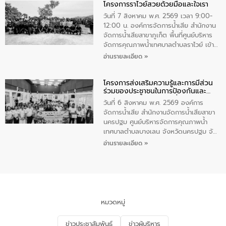
โครงการราไวย์สวยด้วยมือและใจเรา
ทองคำและประกาศเกียรติคุณให้แก่ กำนัน
ผู้ใหญ่บ้านยอดเยี่ยม พร้อมกล่าวชื่นชม ให้
วันที่ 7 สิงหาคม พ.ศ. 2569 เวลา 9:00-
โอวาท และมอบนโยบาย
12:00 น. องค์การจัดการน้ำเสีย สำนักงาน
จัดการน้ำเสียสาขาภูเก็ต พื้นที่ศูนย์บริหาร
จัดการคุณภาพน้ำเทศบาลตำบลราไวย์ เข้า
ร่วมโครงการราไวย์สวยด้วยมือและใจเรา
อ่านรายละเอียด »
โดยมีนายเทมส์ ไกรทัศน์ นายกเทศมนตรี
ตำบลราไวย์ เจ้าหน้าที่เทศบาล ชาวบ้าน
โครงการส่งเสริมความรู้และการมีส่วน
ประชาชน ตัวแทนจากโรงแรมต่างๆ ในเขต
ร่วมของประชาชนในการป้องกันและ
เทศบาลตำบลราไวย์ ศูนย์บริหารจัดการ
แก้ไขปัญหาน้ำเสียอย่างยั่งยืน
คุณภาพน้ำเทศบาลตำบลราไวย์ นำโดยนาย
วันที่ 6 สิงหาคม พ.ศ. 2569 องค์การ
น้อย แก้วเศษ ผู้จัดการสำนักงานจัดการน้ำ
จัดการน้ำเสีย สำนักงานจัดการน้ำเสียสาขา
เสียสาขาภูเก็ต พร้อมด้วยเจ้าหน้าที่ จำนวน
นครปฐม ศูนย์บริหารจัดการคุณภาพน้ำ
5 คน ร่วมทำกิจกรรม ทำความสะอาด
เทศบาลตำบลบางเลน จังหวัดนครปฐม จัด
ชายหาดและแหล่งท่องเที่ยว ณ บริเวณ
กิจกรรมภายใต้โครงการส่งเสริมความรู้และ
อ่านรายละเอียด »
แหลมพรหมเทพ หมู่ที่ 6 ตำบลราไวย์
การมีส่วนร่วมของประชาชนในการป้องกัน
อำเภอเมือง จังหวัดภูเก็ต
และแก้ไขปัญหาน้ำเสียอย่างยั่งยืน ตาม
นโยบาย “มหาดไทย ทำ ทัน ที Action 5
PLUS” โดยจัดอบรมให้ความรู้แก่ประชาชน
และนักเรียน เพื่อส่งเสริมความรู้ด้านการ
จัดการน้ำเสียและสร้างจิตสำนึกในการ
หมวดหมู่
อนุรักษ์สิ่งแวดล้อม ในหัวข้อ “น้ำเสียชุมชน
และการบำบัดน้ำเสียเบื้องต้น” โดยให้ความรู้
ข่าวประชาสัมพันธ์
ข่าวผู้บริหาร