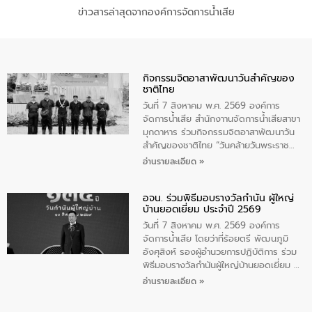
ข่าวสารล่าสุดจากองค์การจัดการน้ำเสีย
กิจกรรมจิตอาสาพัฒนาวันสําคัญของ
ชาติไทย
วันที่ 7 สิงหาคม พ.ศ. 2569 องค์การ
จัดการน้ำเสีย สำนักงาานจัดการน้ำเสียสาขา
มุกดาหาร ร่วมกิจกรรมจิตอาสาพัฒนาวัน
สําคัญของชาติไทย “วันคล้ายวันพระราช
สมภพ สมเด็จพระนางเจ้าสิริกิติ์พระบรม
อ่านรายละเอียด »
ราชินีนาถ พระบรมราชชนนีพันปีหลวง และ
วันแม่แห่งชาติ 12 สิงหาคม” โดยมีนายชลิต
อจน. ร่วมพิธีมอบรางวัลกำนัน ผู้ใหญ่
ทิพย์คำ รองผู้ว่าราชการจังหวัดมุกดาหาร
บ้านยอดเยี่ยม ประจำปี 2569
เป็นประธานในพิธี ณ เรือนจําชั่วคราวนาโสก
ตําบลนาโสก อําเภอเมืองมุกดาหาร จังหวัด
วันที่ 7 สิงหาคม พ.ศ. 2569 องค์การ
มุกดาหาร โดยในกิจกรรมได้ร่วมปลูกป่า และ
จัดการน้ำเสีย โดยว่าที่ร้อยตรี พัฒนภูมิ
ทําความสะอาดภายในบริเวณ จัดกิจกรรม
อังศุสิงห์ รองผู้อำนวยการปฏิบัติการ ร่วม
เพื่อถวายเป็นพระราชกุศล สมเด็จพระนาง
พิธีมอบรางวัลกำนันผู้ใหญ่บ้านยอดเยี่ยม ณ
เจ้าสิริกิติ์พระบรมราชินีนาถ พระบรมราช
ทำเนียบรัฐบาล โดยมีนายอนุทิน ชาญวีรกูล
อ่านรายละเอียด »
ชนนีพันปีหลวง พร้อมถวายสัจปฏิญาณ
นายกรัฐมนตรีและรัฐมนตรีว่าการกระทรวง
ทำความดีด้วยหัวใจ
มหาดไทย เป็นประธานมอบรางวัลแหนบ