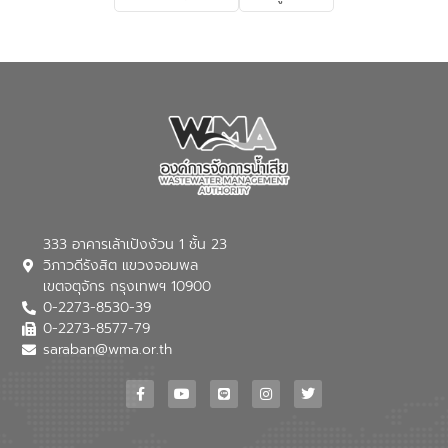
เกี่ยวกับสาเหตุและผลกระทบของน้ำเสีย
แนวทางการลดการเกิดน้ำเสียจากแหล่ง
กำเนิด การบำบัดน้ำเสียเบื้องต้นในครัวเรือน
ณ เทศบาลตำบลบางเลน จังหวัดนครปฐม
333 อาคารเล้าเป้งง้วน 1 ชั้น 23
วิภาวดีรังสิต แขวงจอมพล
เขตจตุจักร กรุงเทพฯ 10900
0-2273-8530-39
0-2273-8577-79
saraban@wma.or.th