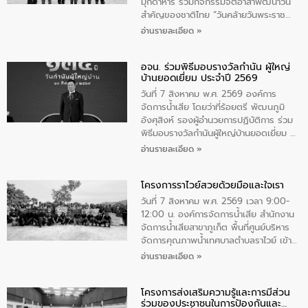
มุกดาหาร ร่วมกิจกรรมจิตอาสาพัฒนาวัน
สําคัญของชาติไทย “วันคล้ายวันพระราช
สมภพ สมเด็จพระนางเจ้าสิริกิติ์พระบรม
อ่านรายละเอียด »
ราชินีนาถ พระบรมราชชนนีพันปีหลวง และ
วันแม่แห่งชาติ 12 สิงหาคม” โดยมีนายชลิต
อจน. ร่วมพิธีมอบรางวัลกำนัน ผู้ใหญ่
ทิพย์คำ รองผู้ว่าราชการจังหวัดมุกดาหาร
บ้านยอดเยี่ยม ประจำปี 2569
เป็นประธานในพิธี ณ เรือนจําชั่วคราวนาโสก
ตําบลนาโสก อําเภอเมืองมุกดาหาร จังหวัด
วันที่ 7 สิงหาคม พ.ศ. 2569 องค์การ
มุกดาหาร โดยในกิจกรรมได้ร่วมปลูกป่า และ
จัดการน้ำเสีย โดยว่าที่ร้อยตรี พัฒนภูมิ
ทําความสะอาดภายในบริเวณ จัดกิจกรรม
อังศุสิงห์ รองผู้อำนวยการปฏิบัติการ ร่วม
เพื่อถวายเป็นพระราชกุศล สมเด็จพระนาง
พิธีมอบรางวัลกำนันผู้ใหญ่บ้านยอดเยี่ยม ณ
เจ้าสิริกิติ์พระบรมราชินีนาถ พระบรมราช
ทำเนียบรัฐบาล โดยมีนายอนุทิน ชาญวีรกูล
อ่านรายละเอียด »
ชนนีพันปีหลวง พร้อมถวายสัจปฏิญาณ
นายกรัฐมนตรีและรัฐมนตรีว่าการกระทรวง
ทำความดีด้วยหัวใจ
มหาดไทย เป็นประธานมอบรางวัลแหนบ
โครงการราไวย์สวยด้วยมือและใจเรา
ทองคำและประกาศเกียรติคุณให้แก่ กำนัน
ผู้ใหญ่บ้านยอดเยี่ยม พร้อมกล่าวชื่นชม ให้
วันที่ 7 สิงหาคม พ.ศ. 2569 เวลา 9:00-
โอวาท และมอบนโยบาย
12:00 น. องค์การจัดการน้ำเสีย สำนักงาน
จัดการน้ำเสียสาขาภูเก็ต พื้นที่ศูนย์บริหาร
จัดการคุณภาพน้ำเทศบาลตำบลราไวย์ เข้า
ร่วมโครงการราไวย์สวยด้วยมือและใจเรา
อ่านรายละเอียด »
โดยมีนายเทมส์ ไกรทัศน์ นายกเทศมนตรี
ตำบลราไวย์ เจ้าหน้าที่เทศบาล ชาวบ้าน
โครงการส่งเสริมความรู้และการมีส่วน
ประชาชน ตัวแทนจากโรงแรมต่างๆ ในเขต
ร่วมของประชาชนในการป้องกันและ
เทศบาลตำบลราไวย์ ศูนย์บริหารจัดการ