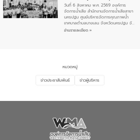
แก้ไขปัญหาน้ำเสียอย่างยั่งยืน
คุณภาพน้ำเทศบาลตำบลราไวย์ นำโดยนาย
วันที่ 6 สิงหาคม พ.ศ. 2569 องค์การ
น้อย แก้วเศษ ผู้จัดการสำนักงานจัดการน้ำ
จัดการน้ำเสีย สำนักงานจัดการน้ำเสียสาขา
เสียสาขาภูเก็ต พร้อมด้วยเจ้าหน้าที่ จำนวน
นครปฐม ศูนย์บริหารจัดการคุณภาพน้ำ
5 คน ร่วมทำกิจกรรม ทำความสะอาด
เทศบาลตำบลบางเลน จังหวัดนครปฐม จัด
ชายหาดและแหล่งท่องเที่ยว ณ บริเวณ
กิจกรรมภายใต้โครงการส่งเสริมความรู้และ
อ่านรายละเอียด »
แหลมพรหมเทพ หมู่ที่ 6 ตำบลราไวย์
การมีส่วนร่วมของประชาชนในการป้องกัน
อำเภอเมือง จังหวัดภูเก็ต
และแก้ไขปัญหาน้ำเสียอย่างยั่งยืน ตาม
นโยบาย “มหาดไทย ทำ ทัน ที Action 5
PLUS” โดยจัดอบรมให้ความรู้แก่ประชาชน
และนักเรียน เพื่อส่งเสริมความรู้ด้านการ
จัดการน้ำเสียและสร้างจิตสำนึกในการ
หมวดหมู่
อนุรักษ์สิ่งแวดล้อม ในหัวข้อ “น้ำเสียชุมชน
และการบำบัดน้ำเสียเบื้องต้น” โดยให้ความรู้
ข่าวประชาสัมพันธ์
ข่าวผู้บริหาร
เกี่ยวกับสาเหตุและผลกระทบของน้ำเสีย
แนวทางการลดการเกิดน้ำเสียจากแหล่ง
กำเนิด การบำบัดน้ำเสียเบื้องต้นในครัวเรือน
ณ เทศบาลตำบลบางเลน จังหวัดนครปฐม