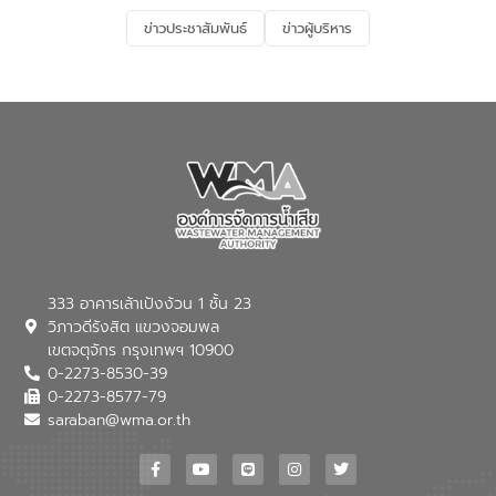
และการบำบัดน้ำเสียเบื้องต้น” โดยให้ความรู้
ข่าวประชาสัมพันธ์
ข่าวผู้บริหาร
เกี่ยวกับสาเหตุและผลกระทบของน้ำเสีย
แนวทางการลดการเกิดน้ำเสียจากแหล่ง
กำเนิด การบำบัดน้ำเสียเบื้องต้นในครัวเรือน
ณ เทศบาลตำบลบางเลน จังหวัดนครปฐม
333 อาคารเล้าเป้งง้วน 1 ชั้น 23
วิภาวดีรังสิต แขวงจอมพล
เขตจตุจักร กรุงเทพฯ 10900
0-2273-8530-39
0-2273-8577-79
saraban@wma.or.th