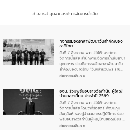
ข่าวสารล่าสุดจากองค์การจัดการน้ำเสีย
กิจกรรมจิตอาสาพัฒนาวันสําคัญของ
ชาติไทย
วันที่ 7 สิงหาคม พ.ศ. 2569 องค์การ
จัดการน้ำเสีย สำนักงาานจัดการน้ำเสียสาขา
มุกดาหาร ร่วมกิจกรรมจิตอาสาพัฒนาวัน
สําคัญของชาติไทย “วันคล้ายวันพระราช
สมภพ สมเด็จพระนางเจ้าสิริกิติ์พระบรม
อ่านรายละเอียด »
ราชินีนาถ พระบรมราชชนนีพันปีหลวง และ
วันแม่แห่งชาติ 12 สิงหาคม” โดยมีนายชลิต
อจน. ร่วมพิธีมอบรางวัลกำนัน ผู้ใหญ่
ทิพย์คำ รองผู้ว่าราชการจังหวัดมุกดาหาร
บ้านยอดเยี่ยม ประจำปี 2569
เป็นประธานในพิธี ณ เรือนจําชั่วคราวนาโสก
ตําบลนาโสก อําเภอเมืองมุกดาหาร จังหวัด
วันที่ 7 สิงหาคม พ.ศ. 2569 องค์การ
มุกดาหาร โดยในกิจกรรมได้ร่วมปลูกป่า และ
จัดการน้ำเสีย โดยว่าที่ร้อยตรี พัฒนภูมิ
ทําความสะอาดภายในบริเวณ จัดกิจกรรม
อังศุสิงห์ รองผู้อำนวยการปฏิบัติการ ร่วม
เพื่อถวายเป็นพระราชกุศล สมเด็จพระนาง
พิธีมอบรางวัลกำนันผู้ใหญ่บ้านยอดเยี่ยม ณ
เจ้าสิริกิติ์พระบรมราชินีนาถ พระบรมราช
ทำเนียบรัฐบาล โดยมีนายอนุทิน ชาญวีรกูล
อ่านรายละเอียด »
ชนนีพันปีหลวง พร้อมถวายสัจปฏิญาณ