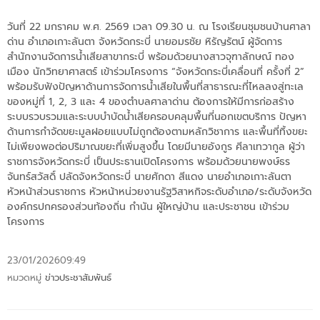
วันที่ 22 มกราคม พ.ศ. 2569 เวลา 09.30 น. ณ โรงเรียนชุมชนบ้านศาลา
ด่าน อำเภอเกาะลันตา จังหวัดกระบี่ นายอมรชัย หิรัญรัตน์ ผู้จัดการ
สำนักงานจัดการน้ำเสียสาขากระบี่ พร้อมด้วยนางสาวจุฑาลักษณ์ ทอง
เมือง นักวิทยาศาสตร์ เข้าร่วมโครงการ “จังหวัดกระบี่เคลื่อนที่ ครั้งที่ 2”
พร้อมรับฟังปัญหาด้านการจัดการน้ำเสียในพื้นที่สาธารณะที่ไหลลงสู่ทะเล
ของหมู่ที่ 1, 2, 3 และ 4 ของตำบลศาลาด่าน ต้องการให้มีการก่อสร้าง
ระบบรวบรวมและระบบบำบัดน้ำเสียครอบคลุมพื้นที่นอกเขตบริการ ปัญหา
ด้านการกำจัดขยะมูลฝอยแบบไม่ถูกต้องตามหลักวิชาการ และพื้นที่ทิ้งขยะ
ไม่เพียงพอต่อปริมาณขยะที่เพิ่มสูงขึ้น โดยมีนายอังกูร ศีลาเทวากูล ผู้ว่า
ราชการจังหวัดกระบี่ เป็นประธานเปิดโครงการ พร้อมด้วยนายพงษ์ธร
จันทร์สวัสดิ์ ปลัดจังหวัดกระบี่ นายศักดา สีแดง นายอำเภอเกาะลันตา
หัวหน้าส่วนราชการ หัวหน้าหน่วยงานรัฐวิสาหกิจระดับอำเภอ/ระดับจังหวัด
องค์กรปกครองส่วนท้องถิ่น กำนัน ผู้ใหญ่บ้าน และประชาชน เข้าร่วม
โครงการ
23/01/2026
09:49
หมวดหมู่
ข่าวประชาสัมพันธ์