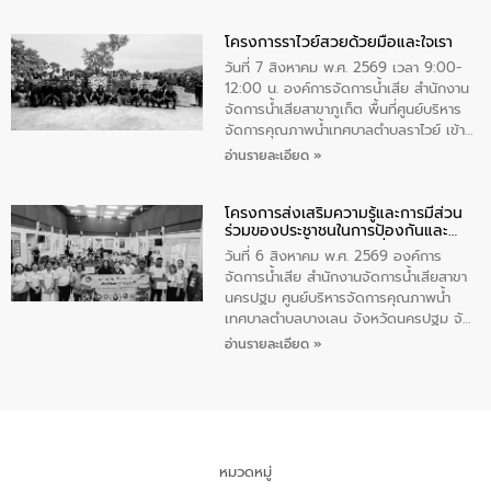
นายกรัฐมนตรีและรัฐมนตรีว่าการกระทรวง
ทำความดีด้วยหัวใจ
มหาดไทย เป็นประธานมอบรางวัลแหนบ
โครงการราไวย์สวยด้วยมือและใจเรา
ทองคำและประกาศเกียรติคุณให้แก่ กำนัน
ผู้ใหญ่บ้านยอดเยี่ยม พร้อมกล่าวชื่นชม ให้
วันที่ 7 สิงหาคม พ.ศ. 2569 เวลา 9:00-
โอวาท และมอบนโยบาย
12:00 น. องค์การจัดการน้ำเสีย สำนักงาน
จัดการน้ำเสียสาขาภูเก็ต พื้นที่ศูนย์บริหาร
จัดการคุณภาพน้ำเทศบาลตำบลราไวย์ เข้า
ร่วมโครงการราไวย์สวยด้วยมือและใจเรา
อ่านรายละเอียด »
โดยมีนายเทมส์ ไกรทัศน์ นายกเทศมนตรี
ตำบลราไวย์ เจ้าหน้าที่เทศบาล ชาวบ้าน
โครงการส่งเสริมความรู้และการมีส่วน
ประชาชน ตัวแทนจากโรงแรมต่างๆ ในเขต
ร่วมของประชาชนในการป้องกันและ
เทศบาลตำบลราไวย์ ศูนย์บริหารจัดการ
แก้ไขปัญหาน้ำเสียอย่างยั่งยืน
คุณภาพน้ำเทศบาลตำบลราไวย์ นำโดยนาย
วันที่ 6 สิงหาคม พ.ศ. 2569 องค์การ
น้อย แก้วเศษ ผู้จัดการสำนักงานจัดการน้ำ
จัดการน้ำเสีย สำนักงานจัดการน้ำเสียสาขา
เสียสาขาภูเก็ต พร้อมด้วยเจ้าหน้าที่ จำนวน
นครปฐม ศูนย์บริหารจัดการคุณภาพน้ำ
5 คน ร่วมทำกิจกรรม ทำความสะอาด
เทศบาลตำบลบางเลน จังหวัดนครปฐม จัด
ชายหาดและแหล่งท่องเที่ยว ณ บริเวณ
กิจกรรมภายใต้โครงการส่งเสริมความรู้และ
อ่านรายละเอียด »
แหลมพรหมเทพ หมู่ที่ 6 ตำบลราไวย์
การมีส่วนร่วมของประชาชนในการป้องกัน
อำเภอเมือง จังหวัดภูเก็ต
และแก้ไขปัญหาน้ำเสียอย่างยั่งยืน ตาม
นโยบาย “มหาดไทย ทำ ทัน ที Action 5
PLUS” โดยจัดอบรมให้ความรู้แก่ประชาชน
และนักเรียน เพื่อส่งเสริมความรู้ด้านการ
จัดการน้ำเสียและสร้างจิตสำนึกในการ
หมวดหมู่
อนุรักษ์สิ่งแวดล้อม ในหัวข้อ “น้ำเสียชุมชน