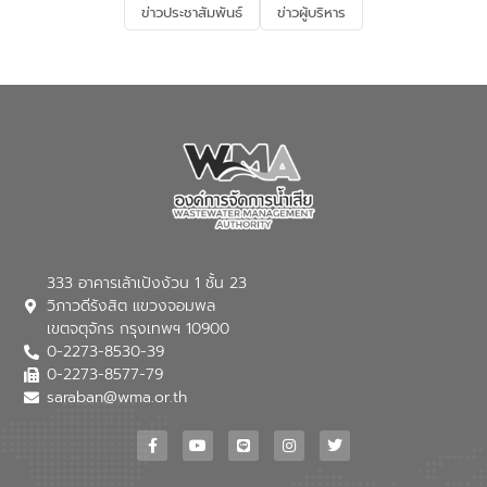
ข่าวประชาสัมพันธ์
ข่าวผู้บริหาร
มุ่งตอบโจทย์ความท้าทายจากวิกฤตการ
เปลี่ยนแปลงสภาพภูมิอากาศและความเสี่ยง
ภัยแล้งในระยะยาว การประสานความร่วมมือ
ในครั้งนี้เป็นการดึงจุดแข็งและความ
เชี่ยวชาญด้านระบบบำบัดน้ำเสียที่เป็นมิตร
ต่อสิ่งแวดล้อมของ องค์การจัดการน้ำเสีย
(อจน.) มาผสานกับประสบการณ์และ
เทคโนโลยีโครงข่ายน้ำครบวงจรในพื้นที่ EEC
ของอีสท์ วอเตอร์ เพื่อร่วมกันศึกษา
เทคโนโลยีการปรับปรุงคุณภาพน้ำ (Water
Reuse) และพัฒนารูปแบบการดำเนินงาน
ร่วมกับท้องถิ่นให้เกิดระบบบริหารจัดการน้ำ
อย่างเป็นรูปธรรม เพื่อรองรับความต้องการ
333 อาคารเล้าเป้งง้วน 1 ชั้น 23
ใช้น้ำที่พุ่งสูงขึ้นจากการขยายตัวของ
วิภาวดีรังสิต แขวงจอมพล
อุตสาหกรรม นายชีระ วงศบูรณะ ผู้อำนวย
เขตจตุจักร กรุงเทพฯ 10900
การองค์การจัดการน้ำเสีย กล่าวถึงภารกิจ
0-2273-8530-39
หลักของ อจน. ในการพัฒนาระบบบำบัดน้ำ
เสียเมื่อผสานกับความเชี่ยวชาญของอีสท์
0-2273-8577-79
วอเตอร์ จะช่วยขับเคลื่อนการศึกษาทั้งในมิติ
saraban@wma.or.th
ทางเทคนิคและความคุ้มค่าทางเศรษฐกิจ
เพื่อสนับสนุนการพัฒนาเมืองอย่างยั่งยืน
ขณะที่ นายบดินทร์ อุดล กรรมการผู้อำนวย
การใหญ่ อีสท์ วอเตอร์ ย้ำว่า การบริหาร