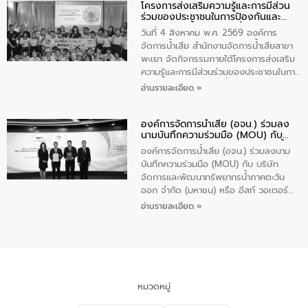
โครงการส่งเสริมความรู้และการมีส่วน
“ชุมชนร่วมใจ น้ำใสยั่งยืน” ได้บรรยายให้
ร่วมของประชาชนในการป้องกันและ
ความรู้เกี่ยวกับการจัดการน้ำเสียและการใช้
แก้ไขปัญหาน้ำเสียอย่างยั่งยืน
ถังดักไขมันให้แก่นักเรียนโรงเรียนวัดบ่อ
วันที่ 4 สิงหาคม พ.ศ. 2569 องค์การ
(นันทวิทยา) เทศบาลนครปากเกร็ด อำเภอ
จัดการน้ำเสีย สำนักงานจัดการน้ำเสียสาขา
ปากเกร็ด จังหวัดนนทบุรี จำนวน 30 คน
พะเยา จัดกิจกรรมภายใต้โครงการส่งเสริม
ความรู้และการมีส่วนร่วมของประชาชนในการ
ป้องกันและแก้ไขปัญหาน้ำเสียอย่างยั่งยืน
อ่านรายละเอียด »
ตามนโยบาย “มหาดไทย ทำทันที Action 5
Plus” โดยจัดอบรมให้ความรู้เรื่องน้ำเสีย
องค์การจัดการน้ำเสีย (อจน.) ร่วมลง
ชุมชนและการบำบัดน้ำเสียเบื้องต้น ให้กับ
นามบันทึกความร่วมมือ (MOU) กับ
นักเรียนชั้นประถมศึกษาปีที่ 5 โรงเรียน
บริษัท จัดการและพัฒนาทรัพยากรน้ำ
เทศบาล 1 (พะเยาประชานุกูล) จำนวน 30
องค์การจัดการน้ำเสีย (อจน.) ร่วมลงนาม
ภาคตะวันออก จำกัด (มหาชน) หรือ อีส
คน
บันทึกความร่วมมือ (MOU) กับ บริษัท
ท์ วอเตอร์
จัดการและพัฒนาทรัพยากรน้ำภาคตะวัน
ออก จำกัด (มหาชน) หรือ อีสท์ วอเตอร์
เมื่อวันอังคารที่ 4 สิงหาคม 2569 ณ ห้อง
อ่านรายละเอียด »
อเนกประสงค์ ชั้น 22 อาคารอีสท์วอเตอร์
ในหัวข้อ “การร่วมศึกษาแนวทางการบริหาร
จัดการน้ำเสียและการนำน้ำกลับมาใช้ประโยชน์
ของประเทศไทย” เพื่อยกระดับการบริหาร
จัดการทรัพยากรน้ำ เสริมสร้างความมั่นคง
ด้านน้ำของประเทศ และเตรียมความพร้อม
หมวดหมู่
รองรับการเติบโตของเมือง รวมถึงการ
ลงทุนในอุตสาหกรรมแห่งอนาคต ตลอดจน