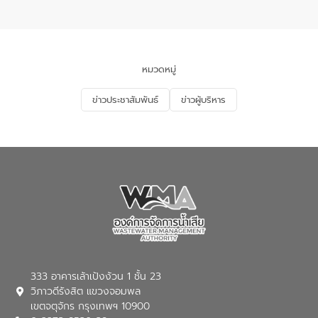
ในหัวข้อ “การร่วมศึกษาแนวทางการบริหาร
จัดการน้ำเสียและการนำน้ำกลับมาใช้ประโยชน์
ของประเทศไทย” เพื่อยกระดับการบริหาร
จัดการทรัพยากรน้ำ เสริมสร้างความมั่นคง
ด้านน้ำของประเทศ และเตรียมความพร้อม
หมวดหมู่
รองรับการเติบโตของเมือง รวมถึงการ
ลงทุนในอุตสาหกรรมแห่งอนาคต ตลอดจน
ข่าวประชาสัมพันธ์
ข่าวผู้บริหาร
มุ่งตอบโจทย์ความท้าทายจากวิกฤตการ
เปลี่ยนแปลงสภาพภูมิอากาศและความเสี่ยง
ภัยแล้งในระยะยาว การประสานความร่วมมือ
ในครั้งนี้เป็นการดึงจุดแข็งและความ
เชี่ยวชาญด้านระบบบำบัดน้ำเสียที่เป็นมิตร
ต่อสิ่งแวดล้อมของ องค์การจัดการน้ำเสีย
(อจน.) มาผสานกับประสบการณ์และ
เทคโนโลยีโครงข่ายน้ำครบวงจรในพื้นที่ EEC
ของอีสท์ วอเตอร์ เพื่อร่วมกันศึกษา
เทคโนโลยีการปรับปรุงคุณภาพน้ำ (Water
Reuse) และพัฒนารูปแบบการดำเนินงาน
ร่วมกับท้องถิ่นให้เกิดระบบบริหารจัดการน้ำ
อย่างเป็นรูปธรรม เพื่อรองรับความต้องการ
333 อาคารเล้าเป้งง้วน 1 ชั้น 23
ใช้น้ำที่พุ่งสูงขึ้นจากการขยายตัวของ
วิภาวดีรังสิต แขวงจอมพล
อุตสาหกรรม นายชีระ วงศบูรณะ ผู้อำนวย
เขตจตุจักร กรุงเทพฯ 10900
การองค์การจัดการน้ำเสีย กล่าวถึงภารกิจ