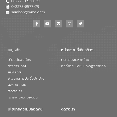
0-2273-8530-39
หลักของ อจน. ในการพัฒนาระบบบำบัดน้ำ
เสียเมื่อผสานกับความเชี่ยวชาญของอีสท์
0-2273-8577-79
วอเตอร์ จะช่วยขับเคลื่อนการศึกษาทั้งในมิติ
saraban@wma.or.th
ทางเทคนิคและความคุ้มค่าทางเศรษฐกิจ
เพื่อสนับสนุนการพัฒนาเมืองอย่างยั่งยืน
ขณะที่ นายบดินทร์ อุดล กรรมการผู้อำนวย
การใหญ่ อีสท์ วอเตอร์ ย้ำว่า การบริหาร
จัดการน้ำยุคใหม่ต้องมุ่งเน้นความคุ้มค่า
ตลอดระบบ โดยการนำน้ำบำบัดกลับมาใช้ใหม่
จะช่วยลดการพึ่งพาน้ำธรรมชาติและสร้าง
เมนูหลัก
หน่วยงานที่เกียวข้อง
สมดุลทางเศรษฐกิจและสิ่งแวดล้อมได้อย่าง
เป็นรูปธรรม ความร่วมมือระหว่างภาครัฐและ
เกี่ยวกับองค์กร
กระทรวงมหาดไทย
ภาคเอกชนในครั้งนี้ นับเป็นก้าวสำคัญของ
องค์การจัดการน้ำเสีย (อจน.) ในการร่วมวาง
ข่าวสาร อจน.
องค์การมหาชนและรัฐวิสาหกิจ
รากฐานโครงสร้างพื้นฐานด้านน้ำของ
สมัครงาน
ประเทศ เพื่อยกระดับประสิทธิภาพการใช้
ข่าวสารการจัดซื้อจัดจ้าง
ทรัพยากรน้ำให้เกิดประโยชน์สูงสุดและเป็นไป
ผลงาน อจน.
ตามมาตรฐานสากล
ติดต่อเรา
รายงานความยั่งยืน
นโยบายความปลอดภัย
ติดต่อเรา