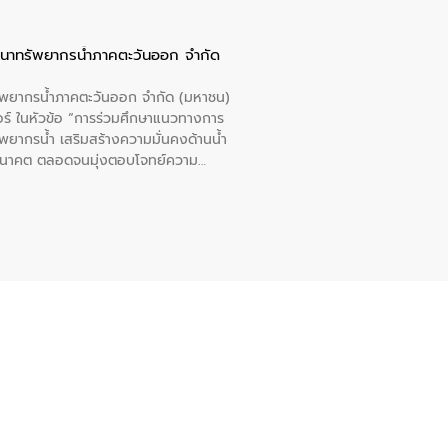
ัฒนาทรัพยากรน้ำภาคตะวันออก จำกัด
รัพยากรน้ำภาคตะวันออก จำกัด (มหาชน)
ตอร์ ในหัวข้อ “การร่วมศึกษาแนวทางการ
พยากรน้ำ เสริมสร้างความมั่นคงด้านน้ำ
อนาคต ตลอดจนมุ่งตอบโจทย์ความ
ือในครั้งนี้เป็นการดึงจุดแข็งและ
 มาผสานกับประสบการณ์และเทคโนโลยีโครง
น้ำ (Water Reuse) และพัฒนารูปแบบการ
ที่พุ่งสูงขึ้นจากการขยายตัวของ
นการพัฒนาระบบบำบัดน้ำเสียเมื่อผสาน
างเศรษฐกิจ เพื่อสนับสนุนการพัฒนา
ดการน้ำยุคใหม่ต้องมุ่งเน้นความคุ้มค่า
ิจและสิ่งแวดล้อมได้อย่างเป็นรูปธรรม
น.) ในการร่วมวางรากฐานโครงสร้างพื้น
ปตามมาตรฐานสากล