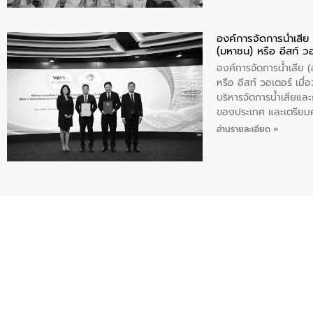
องค์การจัดการน้ำเสี
(มหาชน) หรือ อีสท์ ว
องค์การจัดการน้ำเสีย
หรือ อีสท์ วอเตอร์ เม
บริหารจัดการน้ำเสียแล
ของประเทศ และเตรียม
ท้าทายจากวิกฤตการเปล
อ่านรายละเอียด »
ความเชี่ยวชาญด้านระบบ
ข่ายน้ำครบวงจรในพื้น
ดำเนินงานร่วมกับท้องถิ
อุตสาหกรรม นายชีระ ว
กับความเชี่ยวชาญของอี
เมืองอย่างยั่งยืน ขณะท
ตลอดระบบ โดยการนำน้ำ
ความร่วมมือระหว่างภาค
ฐานด้านน้ำของประเทศ เ