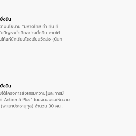
ั่งยืน
ารตามนโยบาย “มหาดไทย ทำ ทัน ที
ปัญหาน้ำเสียอย่างยั่งยืน ภายใต้
นให้แก่นักเรียนโรงเรียนวัดบ่อ (นันท
ั่งยืน
ใต้โครงการส่งเสริมความรู้และการมี
ที Action 5 Plus” โดยจัดอบรมให้ความ
าล 1 (พะเยาประชานุกูล) จำนวน 30 คน