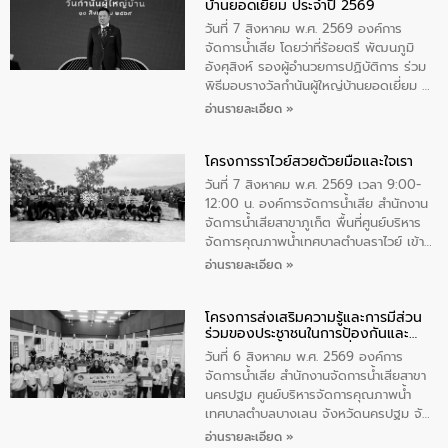
บ้านยอดเยี่ยม ประจำปี 2569
เป็นประธานในพิธี ณ เรือนจําชั่วคราวนาโสก
ตําบลนาโสก อําเภอเมืองมุกดาหาร จังหวัด
วันที่ 7 สิงหาคม พ.ศ. 2569 องค์การ
มุกดาหาร โดยในกิจกรรมได้ร่วมปลูกป่า และ
จัดการน้ำเสีย โดยว่าที่ร้อยตรี พัฒนภูมิ
ทําความสะอาดภายในบริเวณ จัดกิจกรรม
อังศุสิงห์ รองผู้อำนวยการปฏิบัติการ ร่วม
เพื่อถวายเป็นพระราชกุศล สมเด็จพระนาง
พิธีมอบรางวัลกำนันผู้ใหญ่บ้านยอดเยี่ยม ณ
เจ้าสิริกิติ์พระบรมราชินีนาถ พระบรมราช
ทำเนียบรัฐบาล โดยมีนายอนุทิน ชาญวีรกูล
อ่านรายละเอียด »
ชนนีพันปีหลวง พร้อมถวายสัจปฏิญาณ
นายกรัฐมนตรีและรัฐมนตรีว่าการกระทรวง
ทำความดีด้วยหัวใจ
มหาดไทย เป็นประธานมอบรางวัลแหนบ
โครงการราไวย์สวยด้วยมือและใจเรา
ทองคำและประกาศเกียรติคุณให้แก่ กำนัน
ผู้ใหญ่บ้านยอดเยี่ยม พร้อมกล่าวชื่นชม ให้
วันที่ 7 สิงหาคม พ.ศ. 2569 เวลา 9:00-
โอวาท และมอบนโยบาย
12:00 น. องค์การจัดการน้ำเสีย สำนักงาน
จัดการน้ำเสียสาขาภูเก็ต พื้นที่ศูนย์บริหาร
จัดการคุณภาพน้ำเทศบาลตำบลราไวย์ เข้า
ร่วมโครงการราไวย์สวยด้วยมือและใจเรา
อ่านรายละเอียด »
โดยมีนายเทมส์ ไกรทัศน์ นายกเทศมนตรี
ตำบลราไวย์ เจ้าหน้าที่เทศบาล ชาวบ้าน
โครงการส่งเสริมความรู้และการมีส่วน
ประชาชน ตัวแทนจากโรงแรมต่างๆ ในเขต
ร่วมของประชาชนในการป้องกันและ
เทศบาลตำบลราไวย์ ศูนย์บริหารจัดการ
แก้ไขปัญหาน้ำเสียอย่างยั่งยืน
คุณภาพน้ำเทศบาลตำบลราไวย์ นำโดยนาย
วันที่ 6 สิงหาคม พ.ศ. 2569 องค์การ
น้อย แก้วเศษ ผู้จัดการสำนักงานจัดการน้ำ
จัดการน้ำเสีย สำนักงานจัดการน้ำเสียสาขา
เสียสาขาภูเก็ต พร้อมด้วยเจ้าหน้าที่ จำนวน
นครปฐม ศูนย์บริหารจัดการคุณภาพน้ำ
5 คน ร่วมทำกิจกรรม ทำความสะอาด
เทศบาลตำบลบางเลน จังหวัดนครปฐม จัด
ชายหาดและแหล่งท่องเที่ยว ณ บริเวณ
กิจกรรมภายใต้โครงการส่งเสริมความรู้และ
อ่านรายละเอียด »