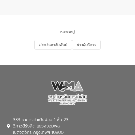
แหลมพรหมเทพ หมู่ที่ 6 ตำบลราไวย์
การมีส่วนร่วมของประชาชนในการป้องกัน
อำเภอเมือง จังหวัดภูเก็ต
และแก้ไขปัญหาน้ำเสียอย่างยั่งยืน ตาม
นโยบาย “มหาดไทย ทำ ทัน ที Action 5
PLUS” โดยจัดอบรมให้ความรู้แก่ประชาชน
และนักเรียน เพื่อส่งเสริมความรู้ด้านการ
จัดการน้ำเสียและสร้างจิตสำนึกในการ
หมวดหมู่
อนุรักษ์สิ่งแวดล้อม ในหัวข้อ “น้ำเสียชุมชน
และการบำบัดน้ำเสียเบื้องต้น” โดยให้ความรู้
ข่าวประชาสัมพันธ์
ข่าวผู้บริหาร
เกี่ยวกับสาเหตุและผลกระทบของน้ำเสีย
แนวทางการลดการเกิดน้ำเสียจากแหล่ง
กำเนิด การบำบัดน้ำเสียเบื้องต้นในครัวเรือน
ณ เทศบาลตำบลบางเลน จังหวัดนครปฐม
333 อาคารเล้าเป้งง้วน 1 ชั้น 23
วิภาวดีรังสิต แขวงจอมพล
เขตจตุจักร กรุงเทพฯ 10900