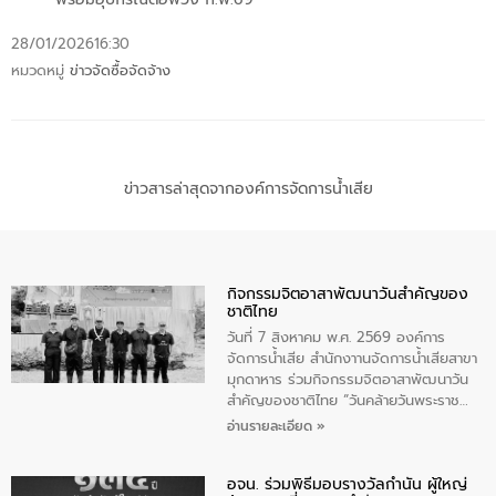
28/01/2026
16:30
หมวดหมู่
ข่าวจัดซื้อจัดจ้าง
ข่าวสารล่าสุดจากองค์การจัดการน้ำเสีย
กิจกรรมจิตอาสาพัฒนาวันสําคัญของ
ชาติไทย
วันที่ 7 สิงหาคม พ.ศ. 2569 องค์การ
จัดการน้ำเสีย สำนักงาานจัดการน้ำเสียสาขา
มุกดาหาร ร่วมกิจกรรมจิตอาสาพัฒนาวัน
สําคัญของชาติไทย “วันคล้ายวันพระราช
สมภพ สมเด็จพระนางเจ้าสิริกิติ์พระบรม
อ่านรายละเอียด »
ราชินีนาถ พระบรมราชชนนีพันปีหลวง และ
วันแม่แห่งชาติ 12 สิงหาคม” โดยมีนายชลิต
อจน. ร่วมพิธีมอบรางวัลกำนัน ผู้ใหญ่
ทิพย์คำ รองผู้ว่าราชการจังหวัดมุกดาหาร