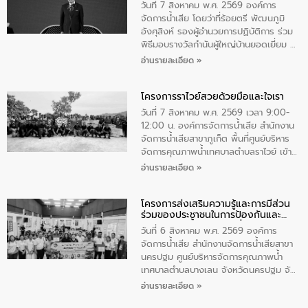
ตําบลนาโสก อําเภอเมืองมุกดาหาร จังหวัด
วันที่ 7 สิงหาคม พ.ศ. 2569 องค์การ
มุกดาหาร โดยในกิจกรรมได้ร่วมปลูกป่า และ
จัดการน้ำเสีย โดยว่าที่ร้อยตรี พัฒนภูมิ
ทําความสะอาดภายในบริเวณ จัดกิจกรรม
อังศุสิงห์ รองผู้อำนวยการปฏิบัติการ ร่วม
เพื่อถวายเป็นพระราชกุศล สมเด็จพระนาง
พิธีมอบรางวัลกำนันผู้ใหญ่บ้านยอดเยี่ยม ณ
เจ้าสิริกิติ์พระบรมราชินีนาถ พระบรมราช
ทำเนียบรัฐบาล โดยมีนายอนุทิน ชาญวีรกูล
อ่านรายละเอียด »
ชนนีพันปีหลวง พร้อมถวายสัจปฏิญาณ
นายกรัฐมนตรีและรัฐมนตรีว่าการกระทรวง
ทำความดีด้วยหัวใจ
มหาดไทย เป็นประธานมอบรางวัลแหนบ
โครงการราไวย์สวยด้วยมือและใจเรา
ทองคำและประกาศเกียรติคุณให้แก่ กำนัน
ผู้ใหญ่บ้านยอดเยี่ยม พร้อมกล่าวชื่นชม ให้
วันที่ 7 สิงหาคม พ.ศ. 2569 เวลา 9:00-
โอวาท และมอบนโยบาย
12:00 น. องค์การจัดการน้ำเสีย สำนักงาน
จัดการน้ำเสียสาขาภูเก็ต พื้นที่ศูนย์บริหาร
จัดการคุณภาพน้ำเทศบาลตำบลราไวย์ เข้า
ร่วมโครงการราไวย์สวยด้วยมือและใจเรา
อ่านรายละเอียด »
โดยมีนายเทมส์ ไกรทัศน์ นายกเทศมนตรี
ตำบลราไวย์ เจ้าหน้าที่เทศบาล ชาวบ้าน
โครงการส่งเสริมความรู้และการมีส่วน
ประชาชน ตัวแทนจากโรงแรมต่างๆ ในเขต
ร่วมของประชาชนในการป้องกันและ
เทศบาลตำบลราไวย์ ศูนย์บริหารจัดการ
แก้ไขปัญหาน้ำเสียอย่างยั่งยืน
คุณภาพน้ำเทศบาลตำบลราไวย์ นำโดยนาย
วันที่ 6 สิงหาคม พ.ศ. 2569 องค์การ
น้อย แก้วเศษ ผู้จัดการสำนักงานจัดการน้ำ
จัดการน้ำเสีย สำนักงานจัดการน้ำเสียสาขา
เสียสาขาภูเก็ต พร้อมด้วยเจ้าหน้าที่ จำนวน
นครปฐม ศูนย์บริหารจัดการคุณภาพน้ำ
5 คน ร่วมทำกิจกรรม ทำความสะอาด
เทศบาลตำบลบางเลน จังหวัดนครปฐม จัด
ชายหาดและแหล่งท่องเที่ยว ณ บริเวณ
กิจกรรมภายใต้โครงการส่งเสริมความรู้และ
อ่านรายละเอียด »
แหลมพรหมเทพ หมู่ที่ 6 ตำบลราไวย์
การมีส่วนร่วมของประชาชนในการป้องกัน