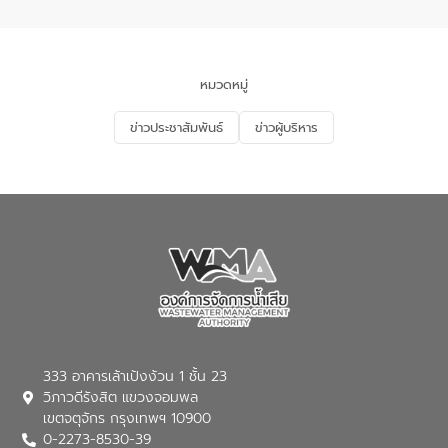
อำเภอเมือง จังหวัดภูเก็ต
และแก้ไขปัญหาน้ำเสียอย่างยั่งยืน ตาม
นโยบาย “มหาดไทย ทำ ทัน ที Action 5
PLUS” โดยจัดอบรมให้ความรู้แก่ประชาชน
และนักเรียน เพื่อส่งเสริมความรู้ด้านการ
จัดการน้ำเสียและสร้างจิตสำนึกในการ
หมวดหมู่
อนุรักษ์สิ่งแวดล้อม ในหัวข้อ “น้ำเสียชุมชน
และการบำบัดน้ำเสียเบื้องต้น” โดยให้ความรู้
ข่าวประชาสัมพันธ์
ข่าวผู้บริหาร
เกี่ยวกับสาเหตุและผลกระทบของน้ำเสีย
แนวทางการลดการเกิดน้ำเสียจากแหล่ง
กำเนิด การบำบัดน้ำเสียเบื้องต้นในครัวเรือน
ณ เทศบาลตำบลบางเลน จังหวัดนครปฐม
333 อาคารเล้าเป้งง้วน 1 ชั้น 23
วิภาวดีรังสิต แขวงจอมพล
เขตจตุจักร กรุงเทพฯ 10900
0-2273-8530-39