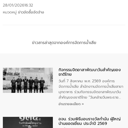
28/01/2026
16:32
หมวดหมู่
ข่าวจัดซื้อจัดจ้าง
ข่าวสารล่าสุดจากองค์การจัดการน้ำเสีย
กิจกรรมจิตอาสาพัฒนาวันสําคัญของ
ชาติไทย
วันที่ 7 สิงหาคม พ.ศ. 2569 องค์การ
จัดการน้ำเสีย สำนักงาานจัดการน้ำเสียสาขา
มุกดาหาร ร่วมกิจกรรมจิตอาสาพัฒนาวัน
สําคัญของชาติไทย “วันคล้ายวันพระราช
สมภพ สมเด็จพระนางเจ้าสิริกิติ์พระบรม
อ่านรายละเอียด »
ราชินีนาถ พระบรมราชชนนีพันปีหลวง และ
วันแม่แห่งชาติ 12 สิงหาคม” โดยมีนายชลิต
อจน. ร่วมพิธีมอบรางวัลกำนัน ผู้ใหญ่
ทิพย์คำ รองผู้ว่าราชการจังหวัดมุกดาหาร
บ้านยอดเยี่ยม ประจำปี 2569
เป็นประธานในพิธี ณ เรือนจําชั่วคราวนาโสก