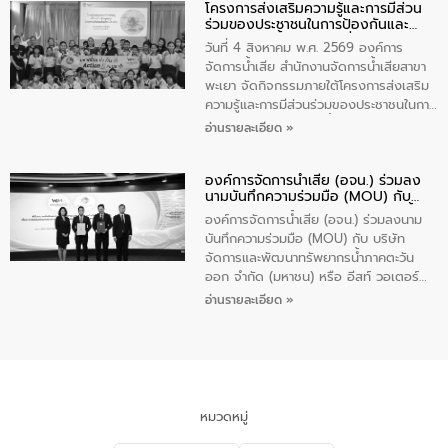
โครงการส่งเสริมความรู้และการมีส่วน
“ชุมชนร่วมใจ น้ำใสยั่งยืน” ได้บรรยายให้
ร่วมของประชาชนในการป้องกันและ
ความรู้เกี่ยวกับการจัดการน้ำเสียและการใช้
แก้ไขปัญหาน้ำเสียอย่างยั่งยืน
ถังดักไขมันให้แก่นักเรียนโรงเรียนวัดบ่อ
วันที่ 4 สิงหาคม พ.ศ. 2569 องค์การ
(นันทวิทยา) เทศบาลนครปากเกร็ด อำเภอ
จัดการน้ำเสีย สำนักงานจัดการน้ำเสียสาขา
ปากเกร็ด จังหวัดนนทบุรี จำนวน 30 คน
พะเยา จัดกิจกรรมภายใต้โครงการส่งเสริม
ความรู้และการมีส่วนร่วมของประชาชนในการ
ป้องกันและแก้ไขปัญหาน้ำเสียอย่างยั่งยืน
อ่านรายละเอียด »
ตามนโยบาย “มหาดไทย ทำทันที Action 5
Plus” โดยจัดอบรมให้ความรู้เรื่องน้ำเสีย
องค์การจัดการน้ำเสีย (อจน.) ร่วมลง
ชุมชนและการบำบัดน้ำเสียเบื้องต้น ให้กับ
นามบันทึกความร่วมมือ (MOU) กับ
นักเรียนชั้นประถมศึกษาปีที่ 5 โรงเรียน
บริษัท จัดการและพัฒนาทรัพยากรน้ำ
เทศบาล 1 (พะเยาประชานุกูล) จำนวน 30
องค์การจัดการน้ำเสีย (อจน.) ร่วมลงนาม
ภาคตะวันออก จำกัด (มหาชน) หรือ อีส
คน
บันทึกความร่วมมือ (MOU) กับ บริษัท
ท์ วอเตอร์
จัดการและพัฒนาทรัพยากรน้ำภาคตะวัน
ออก จำกัด (มหาชน) หรือ อีสท์ วอเตอร์
เมื่อวันอังคารที่ 4 สิงหาคม 2569 ณ ห้อง
อ่านรายละเอียด »
อเนกประสงค์ ชั้น 22 อาคารอีสท์วอเตอร์
ในหัวข้อ “การร่วมศึกษาแนวทางการบริหาร
จัดการน้ำเสียและการนำน้ำกลับมาใช้ประโยชน์
ของประเทศไทย” เพื่อยกระดับการบริหาร
จัดการทรัพยากรน้ำ เสริมสร้างความมั่นคง
ด้านน้ำของประเทศ และเตรียมความพร้อม
หมวดหมู่
รองรับการเติบโตของเมือง รวมถึงการ
ลงทุนในอุตสาหกรรมแห่งอนาคต ตลอดจน