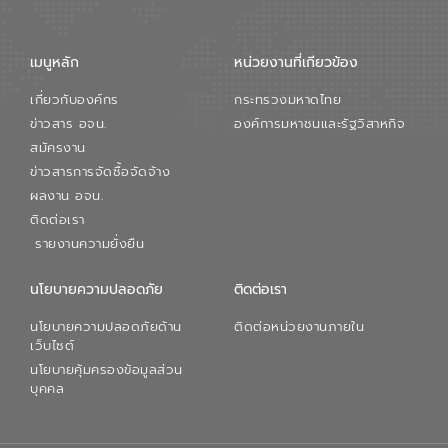
จัดการน้ำยุคใหม่ต้องมุ่งเน้นความคุ้มค่า
ตลอดระบบ โดยการนำน้ำบำบัดกลับมาใช้ใหม่
จะช่วยลดการพึ่งพาน้ำธรรมชาติและสร้าง
เมนูหลัก
หน่วยงานที่เกียวข้อง
สมดุลทางเศรษฐกิจและสิ่งแวดล้อมได้อย่าง
เป็นรูปธรรม ความร่วมมือระหว่างภาครัฐและ
เกี่ยวกับองค์กร
กระทรวงมหาดไทย
ภาคเอกชนในครั้งนี้ นับเป็นก้าวสำคัญของ
องค์การจัดการน้ำเสีย (อจน.) ในการร่วมวาง
ข่าวสาร อจน.
องค์การมหาชนและรัฐวิสาหกิจ
รากฐานโครงสร้างพื้นฐานด้านน้ำของ
สมัครงาน
ประเทศ เพื่อยกระดับประสิทธิภาพการใช้
ข่าวสารการจัดซื้อจัดจ้าง
ทรัพยากรน้ำให้เกิดประโยชน์สูงสุดและเป็นไป
ผลงาน อจน.
ตามมาตรฐานสากล
ติดต่อเรา
รายงานความยั่งยืน
นโยบายความปลอดภัย
ติดต่อเรา
นโยบายความปลอดภัยด้าน
ติดต่อหน่วยงานภายใน
เว็บไซต์
นโยบายคุ้มครองข้อมูลส่วน
บุคคล