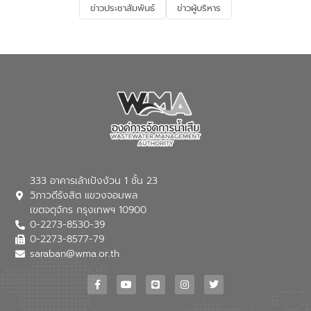
ข่าวประชาสัมพันธ์
ข่าวผู้บริหาร
มุ่งตอบโจทย์ความท้าทายจากวิกฤตการ
เปลี่ยนแปลงสภาพภูมิอากาศและความเสี่ยง
ภัยแล้งในระยะยาว การประสานความร่วมมือ
ในครั้งนี้เป็นการดึงจุดแข็งและความ
เชี่ยวชาญด้านระบบบำบัดน้ำเสียที่เป็นมิตร
ต่อสิ่งแวดล้อมของ องค์การจัดการน้ำเสีย
(อจน.) มาผสานกับประสบการณ์และ
เทคโนโลยีโครงข่ายน้ำครบวงจรในพื้นที่ EEC
ของอีสท์ วอเตอร์ เพื่อร่วมกันศึกษา
เทคโนโลยีการปรับปรุงคุณภาพน้ำ (Water
Reuse) และพัฒนารูปแบบการดำเนินงาน
ร่วมกับท้องถิ่นให้เกิดระบบบริหารจัดการน้ำ
อย่างเป็นรูปธรรม เพื่อรองรับความต้องการ
333 อาคารเล้าเป้งง้วน 1 ชั้น 23
ใช้น้ำที่พุ่งสูงขึ้นจากการขยายตัวของ
วิภาวดีรังสิต แขวงจอมพล
อุตสาหกรรม นายชีระ วงศบูรณะ ผู้อำนวย
เขตจตุจักร กรุงเทพฯ 10900
การองค์การจัดการน้ำเสีย กล่าวถึงภารกิจ
0-2273-8530-39
หลักของ อจน. ในการพัฒนาระบบบำบัดน้ำ
เสียเมื่อผสานกับความเชี่ยวชาญของอีสท์
0-2273-8577-79
วอเตอร์ จะช่วยขับเคลื่อนการศึกษาทั้งในมิติ
saraban@wma.or.th
ทางเทคนิคและความคุ้มค่าทางเศรษฐกิจ
เพื่อสนับสนุนการพัฒนาเมืองอย่างยั่งยืน
ขณะที่ นายบดินทร์ อุดล กรรมการผู้อำนวย
การใหญ่ อีสท์ วอเตอร์ ย้ำว่า การบริหาร