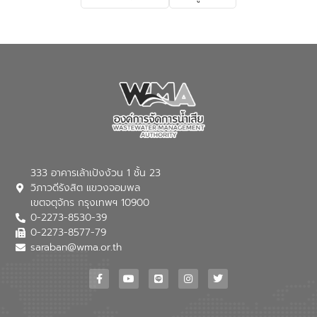
เกี่ยวกับสาเหตุและผลกระทบของน้ำเสีย
แนวทางการลดการเกิดน้ำเสียจากแหล่ง
กำเนิด การบำบัดน้ำเสียเบื้องต้นในครัวเรือน
ณ เทศบาลตำบลบางเลน จังหวัดนครปฐม
333 อาคารเล้าเป้งง้วน 1 ชั้น 23
วิภาวดีรังสิต แขวงจอมพล
เขตจตุจักร กรุงเทพฯ 10900
0-2273-8530-39
0-2273-8577-79
saraban@wma.or.th