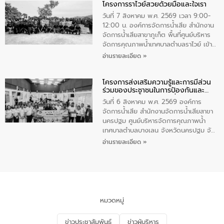
โครงการราไวย์สวยด้วยมือและใจเรา
ทองคำและประกาศเกียรติคุณให้แก่ กำนัน
ผู้ใหญ่บ้านยอดเยี่ยม พร้อมกล่าวชื่นชม ให้
วันที่ 7 สิงหาคม พ.ศ. 2569 เวลา 9:00-
โอวาท และมอบนโยบาย
12:00 น. องค์การจัดการน้ำเสีย สำนักงาน
จัดการน้ำเสียสาขาภูเก็ต พื้นที่ศูนย์บริหาร
จัดการคุณภาพน้ำเทศบาลตำบลราไวย์ เข้า
ร่วมโครงการราไวย์สวยด้วยมือและใจเรา
อ่านรายละเอียด »
โดยมีนายเทมส์ ไกรทัศน์ นายกเทศมนตรี
ตำบลราไวย์ เจ้าหน้าที่เทศบาล ชาวบ้าน
โครงการส่งเสริมความรู้และการมีส่วน
ประชาชน ตัวแทนจากโรงแรมต่างๆ ในเขต
ร่วมของประชาชนในการป้องกันและ
เทศบาลตำบลราไวย์ ศูนย์บริหารจัดการ
แก้ไขปัญหาน้ำเสียอย่างยั่งยืน
คุณภาพน้ำเทศบาลตำบลราไวย์ นำโดยนาย
วันที่ 6 สิงหาคม พ.ศ. 2569 องค์การ
น้อย แก้วเศษ ผู้จัดการสำนักงานจัดการน้ำ
จัดการน้ำเสีย สำนักงานจัดการน้ำเสียสาขา
เสียสาขาภูเก็ต พร้อมด้วยเจ้าหน้าที่ จำนวน
นครปฐม ศูนย์บริหารจัดการคุณภาพน้ำ
5 คน ร่วมทำกิจกรรม ทำความสะอาด
เทศบาลตำบลบางเลน จังหวัดนครปฐม จัด
ชายหาดและแหล่งท่องเที่ยว ณ บริเวณ
กิจกรรมภายใต้โครงการส่งเสริมความรู้และ
อ่านรายละเอียด »
แหลมพรหมเทพ หมู่ที่ 6 ตำบลราไวย์
การมีส่วนร่วมของประชาชนในการป้องกัน
อำเภอเมือง จังหวัดภูเก็ต
และแก้ไขปัญหาน้ำเสียอย่างยั่งยืน ตาม
นโยบาย “มหาดไทย ทำ ทัน ที Action 5
PLUS” โดยจัดอบรมให้ความรู้แก่ประชาชน
และนักเรียน เพื่อส่งเสริมความรู้ด้านการ
จัดการน้ำเสียและสร้างจิตสำนึกในการ
หมวดหมู่
อนุรักษ์สิ่งแวดล้อม ในหัวข้อ “น้ำเสียชุมชน
และการบำบัดน้ำเสียเบื้องต้น” โดยให้ความรู้
ข่าวประชาสัมพันธ์
ข่าวผู้บริหาร