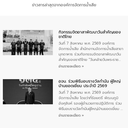
ข่าวสารล่าสุดจากองค์การจัดการน้ำเสีย
กิจกรรมจิตอาสาพัฒนาวันสําคัญของ
ชาติไทย
วันที่ 7 สิงหาคม พ.ศ. 2569 องค์การ
จัดการน้ำเสีย สำนักงาานจัดการน้ำเสียสาขา
มุกดาหาร ร่วมกิจกรรมจิตอาสาพัฒนาวัน
สําคัญของชาติไทย “วันคล้ายวันพระราช
สมภพ สมเด็จพระนางเจ้าสิริกิติ์พระบรม
อ่านรายละเอียด »
ราชินีนาถ พระบรมราชชนนีพันปีหลวง และ
วันแม่แห่งชาติ 12 สิงหาคม” โดยมีนายชลิต
อจน. ร่วมพิธีมอบรางวัลกำนัน ผู้ใหญ่
ทิพย์คำ รองผู้ว่าราชการจังหวัดมุกดาหาร
บ้านยอดเยี่ยม ประจำปี 2569
เป็นประธานในพิธี ณ เรือนจําชั่วคราวนาโสก
ตําบลนาโสก อําเภอเมืองมุกดาหาร จังหวัด
วันที่ 7 สิงหาคม พ.ศ. 2569 องค์การ
มุกดาหาร โดยในกิจกรรมได้ร่วมปลูกป่า และ
จัดการน้ำเสีย โดยว่าที่ร้อยตรี พัฒนภูมิ
ทําความสะอาดภายในบริเวณ จัดกิจกรรม
อังศุสิงห์ รองผู้อำนวยการปฏิบัติการ ร่วม
เพื่อถวายเป็นพระราชกุศล สมเด็จพระนาง
พิธีมอบรางวัลกำนันผู้ใหญ่บ้านยอดเยี่ยม ณ
เจ้าสิริกิติ์พระบรมราชินีนาถ พระบรมราช
ทำเนียบรัฐบาล โดยมีนายอนุทิน ชาญวีรกูล
อ่านรายละเอียด »
ชนนีพันปีหลวง พร้อมถวายสัจปฏิญาณ
นายกรัฐมนตรีและรัฐมนตรีว่าการกระทรวง
ทำความดีด้วยหัวใจ
มหาดไทย เป็นประธานมอบรางวัลแหนบ