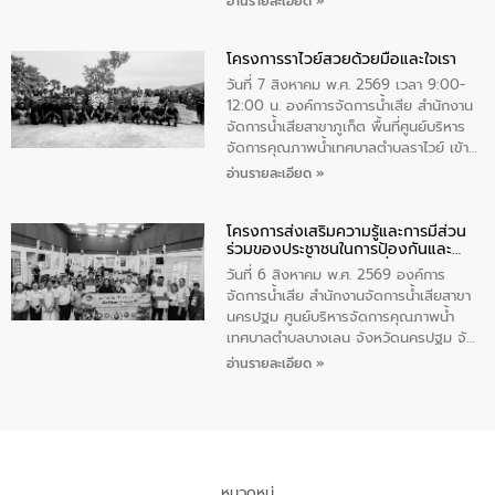
อ่านรายละเอียด »
ชนนีพันปีหลวง พร้อมถวายสัจปฏิญาณ
นายกรัฐมนตรีและรัฐมนตรีว่าการกระทรวง
ทำความดีด้วยหัวใจ
มหาดไทย เป็นประธานมอบรางวัลแหนบ
โครงการราไวย์สวยด้วยมือและใจเรา
ทองคำและประกาศเกียรติคุณให้แก่ กำนัน
ผู้ใหญ่บ้านยอดเยี่ยม พร้อมกล่าวชื่นชม ให้
วันที่ 7 สิงหาคม พ.ศ. 2569 เวลา 9:00-
โอวาท และมอบนโยบาย
12:00 น. องค์การจัดการน้ำเสีย สำนักงาน
จัดการน้ำเสียสาขาภูเก็ต พื้นที่ศูนย์บริหาร
จัดการคุณภาพน้ำเทศบาลตำบลราไวย์ เข้า
ร่วมโครงการราไวย์สวยด้วยมือและใจเรา
อ่านรายละเอียด »
โดยมีนายเทมส์ ไกรทัศน์ นายกเทศมนตรี
ตำบลราไวย์ เจ้าหน้าที่เทศบาล ชาวบ้าน
โครงการส่งเสริมความรู้และการมีส่วน
ประชาชน ตัวแทนจากโรงแรมต่างๆ ในเขต
ร่วมของประชาชนในการป้องกันและ
เทศบาลตำบลราไวย์ ศูนย์บริหารจัดการ
แก้ไขปัญหาน้ำเสียอย่างยั่งยืน
คุณภาพน้ำเทศบาลตำบลราไวย์ นำโดยนาย
วันที่ 6 สิงหาคม พ.ศ. 2569 องค์การ
น้อย แก้วเศษ ผู้จัดการสำนักงานจัดการน้ำ
จัดการน้ำเสีย สำนักงานจัดการน้ำเสียสาขา
เสียสาขาภูเก็ต พร้อมด้วยเจ้าหน้าที่ จำนวน
นครปฐม ศูนย์บริหารจัดการคุณภาพน้ำ
5 คน ร่วมทำกิจกรรม ทำความสะอาด
เทศบาลตำบลบางเลน จังหวัดนครปฐม จัด
ชายหาดและแหล่งท่องเที่ยว ณ บริเวณ
กิจกรรมภายใต้โครงการส่งเสริมความรู้และ
อ่านรายละเอียด »
แหลมพรหมเทพ หมู่ที่ 6 ตำบลราไวย์
การมีส่วนร่วมของประชาชนในการป้องกัน
อำเภอเมือง จังหวัดภูเก็ต
และแก้ไขปัญหาน้ำเสียอย่างยั่งยืน ตาม
นโยบาย “มหาดไทย ทำ ทัน ที Action 5
PLUS” โดยจัดอบรมให้ความรู้แก่ประชาชน
และนักเรียน เพื่อส่งเสริมความรู้ด้านการ
จัดการน้ำเสียและสร้างจิตสำนึกในการ
หมวดหมู่