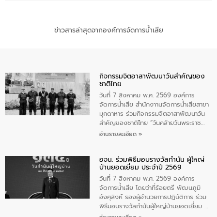
ข่าวสารล่าสุดจากองค์การจัดการน้ำเสีย
กิจกรรมจิตอาสาพัฒนาวันสําคัญของ
ชาติไทย
วันที่ 7 สิงหาคม พ.ศ. 2569 องค์การ
จัดการน้ำเสีย สำนักงาานจัดการน้ำเสียสาขา
มุกดาหาร ร่วมกิจกรรมจิตอาสาพัฒนาวัน
สําคัญของชาติไทย “วันคล้ายวันพระราช
สมภพ สมเด็จพระนางเจ้าสิริกิติ์พระบรม
อ่านรายละเอียด »
ราชินีนาถ พระบรมราชชนนีพันปีหลวง และ
วันแม่แห่งชาติ 12 สิงหาคม” โดยมีนายชลิต
อจน. ร่วมพิธีมอบรางวัลกำนัน ผู้ใหญ่
ทิพย์คำ รองผู้ว่าราชการจังหวัดมุกดาหาร
บ้านยอดเยี่ยม ประจำปี 2569
เป็นประธานในพิธี ณ เรือนจําชั่วคราวนาโสก
ตําบลนาโสก อําเภอเมืองมุกดาหาร จังหวัด
วันที่ 7 สิงหาคม พ.ศ. 2569 องค์การ
มุกดาหาร โดยในกิจกรรมได้ร่วมปลูกป่า และ
จัดการน้ำเสีย โดยว่าที่ร้อยตรี พัฒนภูมิ
ทําความสะอาดภายในบริเวณ จัดกิจกรรม
อังศุสิงห์ รองผู้อำนวยการปฏิบัติการ ร่วม
เพื่อถวายเป็นพระราชกุศล สมเด็จพระนาง
พิธีมอบรางวัลกำนันผู้ใหญ่บ้านยอดเยี่ยม ณ
เจ้าสิริกิติ์พระบรมราชินีนาถ พระบรมราช
ทำเนียบรัฐบาล โดยมีนายอนุทิน ชาญวีรกูล