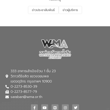
อนุรักษ์สิ่งแวดล้อม ในหัวข้อ “น้ำเสียชุมชน
และการบำบัดน้ำเสียเบื้องต้น” โดยให้ความรู้
ข่าวประชาสัมพันธ์
ข่าวผู้บริหาร
เกี่ยวกับสาเหตุและผลกระทบของน้ำเสีย
แนวทางการลดการเกิดน้ำเสียจากแหล่ง
กำเนิด การบำบัดน้ำเสียเบื้องต้นในครัวเรือน
ณ เทศบาลตำบลบางเลน จังหวัดนครปฐม
333 อาคารเล้าเป้งง้วน 1 ชั้น 23
วิภาวดีรังสิต แขวงจอมพล
เขตจตุจักร กรุงเทพฯ 10900
0-2273-8530-39
0-2273-8577-79
saraban@wma.or.th