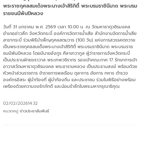
พระราชกุศลสมเด็จพระนางเจ้าสิริกิติ์ พระบรมราชินีนาถ พระบรม
ราชชนนีพันปีหลวง
วันที่ 31 มกราคม พ.ศ. 2569 เวลา 10.00 น. ณ วัดมหาธาตุวชิรมงคล
อำเภออ่าวลึก จังหวัดกระบี่ องค์การจัดการน้ำเสีย สำนักงานจัดการน้ำเสีย
สาขากระบี่ ร่วมพิธีบำเพ็ญกุศลสตมวาร (100 วัน) แห่งการสวรรคตถวาย
เป็นพระราชกุศลสมเด็จพระนางเจ้าสิริกิติ์ พระบรมราชินีนาถ พระบรมราช
ชนนีพันปีหลวง โดยมีนายอังกูร ศีลาเทวากูล ผู้ว่าราชการจังหวัดกระบี่
เป็นประธานฝ่ายฆราวาส พระเทพวชิรากร รองเจ้าคณะภาค 17 รักษาการเจ้า
อาวาสวัดมหาธาตุวชิรมงคล พระอารามหลวง เป็นประธานสงฆ์ พร้อมด้วย
หัวหน้าส่วนราชการ ข้าราชการพลเรือน ตุลาการ อัยการ ทหาร ตำรวจ
องค์กรอิสระ ผู้นำท้องที่ ผู้นำท้องถิ่น และประชาชน ร่วมในพิธีอย่างพร้อม
เพรียงด้วยความจงรักภักดี และน้อมรำลึกในพระมหากรุณาธิคุณ
02/02/2026
14:32
หมวดหมู่
ข่าวประชาสัมพันธ์