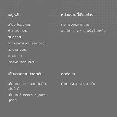
จัดการน้ำยุคใหม่ต้องมุ่งเน้นความคุ้มค่า
ตลอดระบบ โดยการนำน้ำบำบัดกลับมาใช้ใหม่
จะช่วยลดการพึ่งพาน้ำธรรมชาติและสร้าง
เมนูหลัก
หน่วยงานที่เกียวข้อง
สมดุลทางเศรษฐกิจและสิ่งแวดล้อมได้อย่าง
เป็นรูปธรรม ความร่วมมือระหว่างภาครัฐและ
เกี่ยวกับองค์กร
กระทรวงมหาดไทย
ภาคเอกชนในครั้งนี้ นับเป็นก้าวสำคัญของ
องค์การจัดการน้ำเสีย (อจน.) ในการร่วมวาง
ข่าวสาร อจน.
องค์การมหาชนและรัฐวิสาหกิจ
รากฐานโครงสร้างพื้นฐานด้านน้ำของ
สมัครงาน
ประเทศ เพื่อยกระดับประสิทธิภาพการใช้
ข่าวสารการจัดซื้อจัดจ้าง
ทรัพยากรน้ำให้เกิดประโยชน์สูงสุดและเป็นไป
ผลงาน อจน.
ตามมาตรฐานสากล
ติดต่อเรา
รายงานความยั่งยืน
นโยบายความปลอดภัย
ติดต่อเรา
นโยบายความปลอดภัยด้าน
ติดต่อหน่วยงานภายใน
เว็บไซต์
นโยบายคุ้มครองข้อมูลส่วน
บุคคล