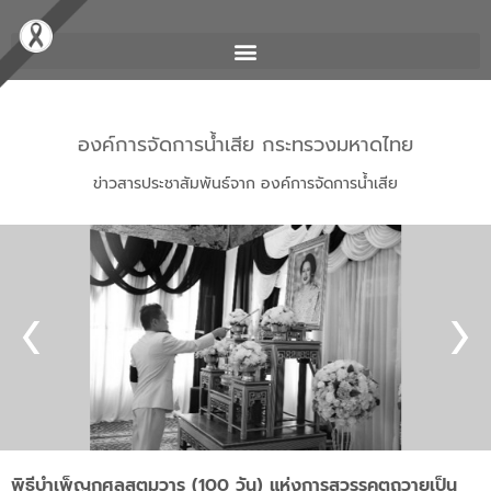
องค์การจัดการน้ำเสีย กระทรวงมหาดไทย
ข่าวสารประชาสัมพันธ์จาก องค์การจัดการน้ำเสีย
พิธีบำเพ็ญกุศลสตมวาร (100 วัน) แห่งการสวรรคตถวายเป็น