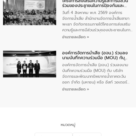
โครงการส่งเสริมความรู้และการมีส่วน
“ชุมชนร่วมใจ น้ำใสยั่งยืน” ได้บรรยายให้
ร่วมของประชาชนในการป้องกันและ
ความรู้เกี่ยวกับการจัดการน้ำเสียและการใช้
แก้ไขปัญหาน้ำเสียอย่างยั่งยืน
ถังดักไขมันให้แก่นักเรียนโรงเรียนวัดบ่อ
วันที่ 4 สิงหาคม พ.ศ. 2569 องค์การ
(นันทวิทยา) เทศบาลนครปากเกร็ด อำเภอ
จัดการน้ำเสีย สำนักงานจัดการน้ำเสียสาขา
ปากเกร็ด จังหวัดนนทบุรี จำนวน 30 คน
พะเยา จัดกิจกรรมภายใต้โครงการส่งเสริม
ความรู้และการมีส่วนร่วมของประชาชนในการ
ป้องกันและแก้ไขปัญหาน้ำเสียอย่างยั่งยืน
อ่านรายละเอียด »
ตามนโยบาย “มหาดไทย ทำทันที Action 5
Plus” โดยจัดอบรมให้ความรู้เรื่องน้ำเสีย
องค์การจัดการน้ำเสีย (อจน.) ร่วมลง
ชุมชนและการบำบัดน้ำเสียเบื้องต้น ให้กับ
นามบันทึกความร่วมมือ (MOU) กับ
นักเรียนชั้นประถมศึกษาปีที่ 5 โรงเรียน
บริษัท จัดการและพัฒนาทรัพยากรน้ำ
เทศบาล 1 (พะเยาประชานุกูล) จำนวน 30
องค์การจัดการน้ำเสีย (อจน.) ร่วมลงนาม
ภาคตะวันออก จำกัด (มหาชน) หรือ อีส
คน
บันทึกความร่วมมือ (MOU) กับ บริษัท
ท์ วอเตอร์
จัดการและพัฒนาทรัพยากรน้ำภาคตะวัน
ออก จำกัด (มหาชน) หรือ อีสท์ วอเตอร์
เมื่อวันอังคารที่ 4 สิงหาคม 2569 ณ ห้อง
อ่านรายละเอียด »
อเนกประสงค์ ชั้น 22 อาคารอีสท์วอเตอร์
ในหัวข้อ “การร่วมศึกษาแนวทางการบริหาร
จัดการน้ำเสียและการนำน้ำกลับมาใช้ประโยชน์
ของประเทศไทย” เพื่อยกระดับการบริหาร
จัดการทรัพยากรน้ำ เสริมสร้างความมั่นคง
ด้านน้ำของประเทศ และเตรียมความพร้อม
หมวดหมู่
รองรับการเติบโตของเมือง รวมถึงการ
ลงทุนในอุตสาหกรรมแห่งอนาคต ตลอดจน