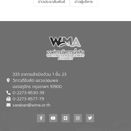
ข่าวประชาสัมพันธ์
ข่าวผู้บริหาร
มุ่งตอบโจทย์ความท้าทายจากวิกฤตการ
เปลี่ยนแปลงสภาพภูมิอากาศและความเสี่ยง
ภัยแล้งในระยะยาว การประสานความร่วมมือ
ในครั้งนี้เป็นการดึงจุดแข็งและความ
เชี่ยวชาญด้านระบบบำบัดน้ำเสียที่เป็นมิตร
ต่อสิ่งแวดล้อมของ องค์การจัดการน้ำเสีย
(อจน.) มาผสานกับประสบการณ์และ
เทคโนโลยีโครงข่ายน้ำครบวงจรในพื้นที่ EEC
ของอีสท์ วอเตอร์ เพื่อร่วมกันศึกษา
เทคโนโลยีการปรับปรุงคุณภาพน้ำ (Water
Reuse) และพัฒนารูปแบบการดำเนินงาน
ร่วมกับท้องถิ่นให้เกิดระบบบริหารจัดการน้ำ
อย่างเป็นรูปธรรม เพื่อรองรับความต้องการ
333 อาคารเล้าเป้งง้วน 1 ชั้น 23
ใช้น้ำที่พุ่งสูงขึ้นจากการขยายตัวของ
วิภาวดีรังสิต แขวงจอมพล
อุตสาหกรรม นายชีระ วงศบูรณะ ผู้อำนวย
เขตจตุจักร กรุงเทพฯ 10900
การองค์การจัดการน้ำเสีย กล่าวถึงภารกิจ
0-2273-8530-39
หลักของ อจน. ในการพัฒนาระบบบำบัดน้ำ
เสียเมื่อผสานกับความเชี่ยวชาญของอีสท์
0-2273-8577-79
วอเตอร์ จะช่วยขับเคลื่อนการศึกษาทั้งในมิติ
saraban@wma.or.th
ทางเทคนิคและความคุ้มค่าทางเศรษฐกิจ
เพื่อสนับสนุนการพัฒนาเมืองอย่างยั่งยืน
ขณะที่ นายบดินทร์ อุดล กรรมการผู้อำนวย
การใหญ่ อีสท์ วอเตอร์ ย้ำว่า การบริหาร