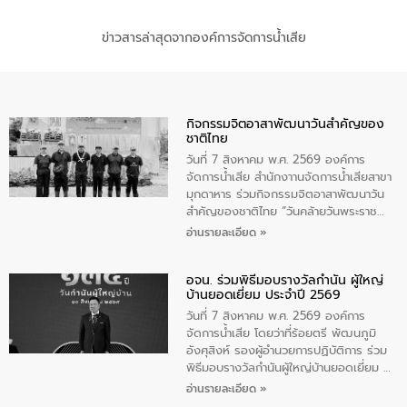
ข่าวสารล่าสุดจากองค์การจัดการน้ำเสีย
กิจกรรมจิตอาสาพัฒนาวันสําคัญของ
ชาติไทย
วันที่ 7 สิงหาคม พ.ศ. 2569 องค์การ
จัดการน้ำเสีย สำนักงาานจัดการน้ำเสียสาขา
มุกดาหาร ร่วมกิจกรรมจิตอาสาพัฒนาวัน
สําคัญของชาติไทย “วันคล้ายวันพระราช
สมภพ สมเด็จพระนางเจ้าสิริกิติ์พระบรม
อ่านรายละเอียด »
ราชินีนาถ พระบรมราชชนนีพันปีหลวง และ
วันแม่แห่งชาติ 12 สิงหาคม” โดยมีนายชลิต
อจน. ร่วมพิธีมอบรางวัลกำนัน ผู้ใหญ่
ทิพย์คำ รองผู้ว่าราชการจังหวัดมุกดาหาร
บ้านยอดเยี่ยม ประจำปี 2569
เป็นประธานในพิธี ณ เรือนจําชั่วคราวนาโสก
ตําบลนาโสก อําเภอเมืองมุกดาหาร จังหวัด
วันที่ 7 สิงหาคม พ.ศ. 2569 องค์การ
มุกดาหาร โดยในกิจกรรมได้ร่วมปลูกป่า และ
จัดการน้ำเสีย โดยว่าที่ร้อยตรี พัฒนภูมิ
ทําความสะอาดภายในบริเวณ จัดกิจกรรม
อังศุสิงห์ รองผู้อำนวยการปฏิบัติการ ร่วม
เพื่อถวายเป็นพระราชกุศล สมเด็จพระนาง
พิธีมอบรางวัลกำนันผู้ใหญ่บ้านยอดเยี่ยม ณ
เจ้าสิริกิติ์พระบรมราชินีนาถ พระบรมราช
ทำเนียบรัฐบาล โดยมีนายอนุทิน ชาญวีรกูล
อ่านรายละเอียด »
ชนนีพันปีหลวง พร้อมถวายสัจปฏิญาณ
นายกรัฐมนตรีและรัฐมนตรีว่าการกระทรวง