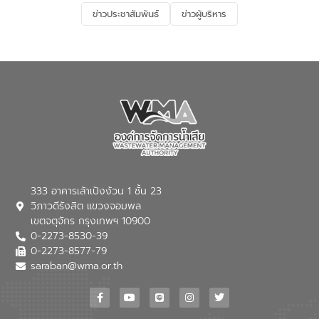
และการบำบัดน้ำเสียเบื้องต้น” โดยให้ความรู้
ข่าวประชาสัมพันธ์
ข่าวผู้บริหาร
เกี่ยวกับสาเหตุและผลกระทบของน้ำเสีย
แนวทางการลดการเกิดน้ำเสียจากแหล่ง
กำเนิด การบำบัดน้ำเสียเบื้องต้นในครัวเรือน
ณ เทศบาลตำบลบางเลน จังหวัดนครปฐม
333 อาคารเล้าเป้งง้วน 1 ชั้น 23
วิภาวดีรังสิต แขวงจอมพล
เขตจตุจักร กรุงเทพฯ 10900
0-2273-8530-39
0-2273-8577-79
saraban@wma.or.th