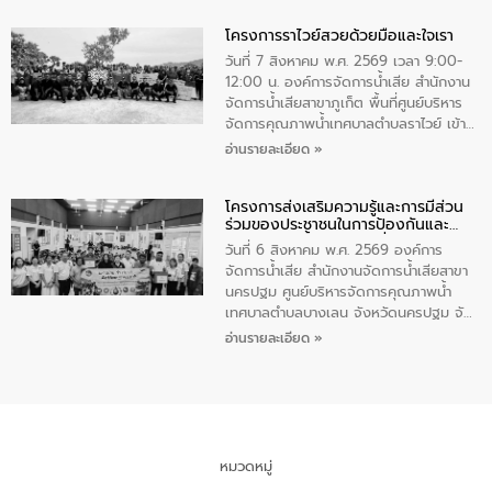
ทำความดีด้วยหัวใจ
มหาดไทย เป็นประธานมอบรางวัลแหนบ
โครงการราไวย์สวยด้วยมือและใจเรา
ทองคำและประกาศเกียรติคุณให้แก่ กำนัน
ผู้ใหญ่บ้านยอดเยี่ยม พร้อมกล่าวชื่นชม ให้
วันที่ 7 สิงหาคม พ.ศ. 2569 เวลา 9:00-
โอวาท และมอบนโยบาย
12:00 น. องค์การจัดการน้ำเสีย สำนักงาน
จัดการน้ำเสียสาขาภูเก็ต พื้นที่ศูนย์บริหาร
จัดการคุณภาพน้ำเทศบาลตำบลราไวย์ เข้า
ร่วมโครงการราไวย์สวยด้วยมือและใจเรา
อ่านรายละเอียด »
โดยมีนายเทมส์ ไกรทัศน์ นายกเทศมนตรี
ตำบลราไวย์ เจ้าหน้าที่เทศบาล ชาวบ้าน
โครงการส่งเสริมความรู้และการมีส่วน
ประชาชน ตัวแทนจากโรงแรมต่างๆ ในเขต
ร่วมของประชาชนในการป้องกันและ
เทศบาลตำบลราไวย์ ศูนย์บริหารจัดการ
แก้ไขปัญหาน้ำเสียอย่างยั่งยืน
คุณภาพน้ำเทศบาลตำบลราไวย์ นำโดยนาย
วันที่ 6 สิงหาคม พ.ศ. 2569 องค์การ
น้อย แก้วเศษ ผู้จัดการสำนักงานจัดการน้ำ
จัดการน้ำเสีย สำนักงานจัดการน้ำเสียสาขา
เสียสาขาภูเก็ต พร้อมด้วยเจ้าหน้าที่ จำนวน
นครปฐม ศูนย์บริหารจัดการคุณภาพน้ำ
5 คน ร่วมทำกิจกรรม ทำความสะอาด
เทศบาลตำบลบางเลน จังหวัดนครปฐม จัด
ชายหาดและแหล่งท่องเที่ยว ณ บริเวณ
กิจกรรมภายใต้โครงการส่งเสริมความรู้และ
อ่านรายละเอียด »
แหลมพรหมเทพ หมู่ที่ 6 ตำบลราไวย์
การมีส่วนร่วมของประชาชนในการป้องกัน
อำเภอเมือง จังหวัดภูเก็ต
และแก้ไขปัญหาน้ำเสียอย่างยั่งยืน ตาม
นโยบาย “มหาดไทย ทำ ทัน ที Action 5
PLUS” โดยจัดอบรมให้ความรู้แก่ประชาชน
และนักเรียน เพื่อส่งเสริมความรู้ด้านการ
จัดการน้ำเสียและสร้างจิตสำนึกในการ
หมวดหมู่
อนุรักษ์สิ่งแวดล้อม ในหัวข้อ “น้ำเสียชุมชน