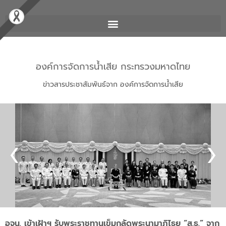
องค์การจัดการน้ำเสีย กระทรวงมหาดไทย
ข่าวสารประชาสัมพันธ์จาก องค์การจัดการน้ำเสีย
อจน. เข้าเฝ้าฯ รับพระราชทานเข็มกลัดพระนามาภิไธย “ส.ธ.” จาก