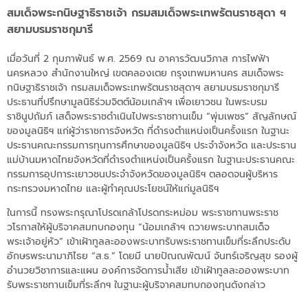
สมเด็จพระกนิษฐาธิราชเจ้า กรมสมเด็จพระเทพรัตนราชสุดา ฯ
สยามบรมราชกุมารี
เมื่อวันที่ 2 กุมภาพันธ์ พ.ศ. 2569 ณ อาคารวัฒนวิภาส การไฟฟ้า
นครหลวง สำนักงานใหญ่ เขตคลองเตย กรุงเทพมหานคร สมเด็จพระ
กนิษฐาธิราชเจ้า กรมสมเด็จพระเทพรัตนราชสุดาฯ สยามบรมราชกุมารี
ประธานที่ปรึกษามูลนิธิร่วมจิตต์น้อมเกล้าฯ เพื่อเยาวชน ในพระบรม
ราชินูปถัมภ์ เสด็จพระราชดำเนินไปพระราชทานเข็ม “พุ่มเพชร” สัญลักษณ์
ของมูลนิธิฯ แก่ผู้ว่าราชการจังหวัด ที่ดำรงตำแหน่งเป็นครั้งแรก ในฐานะ
ประธานคณะกรรมการทุนการศึกษาของมูลนิธิฯ ประจำจังหวัด และประธาน
แม่บ้านมหาดไทยจังหวัดที่ดำรงตำแหน่งเป็นครั้งแรก ในฐานะประธานคณะ
กรรมการอุปการะเยาวชนประจำจังหวัดของมูลนิธิฯ ตลอดจนผู้บริหาร
กระทรวงมหาดไทย และผู้ทำคุณประโยชน์ให้แก่มูลนิธิฯ
ในการนี้ ทรงพระกรุณาโปรดเกล้าโปรดกระหม่อม พระราชทานพระราช
วโรกาสให้ผู้บริจาคสมทบกองทุน “น้อมเกล้าฯ ถวายพระบาทสมเด็จ
พระเจ้าอยู่หัว” เข้าเฝ้าทูลละอองพระบาทรับพระราชทานเข็มที่ระลึกประดับ
อักษรพระนามาภิไธย “ส.ธ.” โดยมี นายปัณณพัฒน์ จันทร์เจริญสุข รองผู้
อำนวยวิชาการและแผน องค์การจัดการน้ำเสีย เข้าเฝ้าทูลละอองพระบาท
รับพระราชทานเข็มที่ระลึกฯ ในฐานะผู้บริจาคสมทบกองทุนดังกล่าว