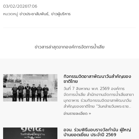
03/02/2026
17:06
หมวดหมู่
ข่าวประชาสัมพันธ์
,
ข่าวผู้บริหาร
ข่าวสารล่าสุดจากองค์การจัดการน้ำเสีย
กิจกรรมจิตอาสาพัฒนาวันสําคัญของ
ชาติไทย
วันที่ 7 สิงหาคม พ.ศ. 2569 องค์การ
จัดการน้ำเสีย สำนักงาานจัดการน้ำเสียสาขา
มุกดาหาร ร่วมกิจกรรมจิตอาสาพัฒนาวัน
สําคัญของชาติไทย “วันคล้ายวันพระราช
สมภพ สมเด็จพระนางเจ้าสิริกิติ์พระบรม
อ่านรายละเอียด »
ราชินีนาถ พระบรมราชชนนีพันปีหลวง และ
วันแม่แห่งชาติ 12 สิงหาคม” โดยมีนายชลิต
อจน. ร่วมพิธีมอบรางวัลกำนัน ผู้ใหญ่
ทิพย์คำ รองผู้ว่าราชการจังหวัดมุกดาหาร
บ้านยอดเยี่ยม ประจำปี 2569
เป็นประธานในพิธี ณ เรือนจําชั่วคราวนาโสก