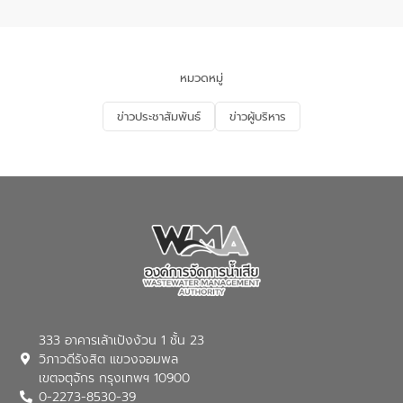
อำเภอเมือง จังหวัดภูเก็ต
และแก้ไขปัญหาน้ำเสียอย่างยั่งยืน ตาม
นโยบาย “มหาดไทย ทำ ทัน ที Action 5
PLUS” โดยจัดอบรมให้ความรู้แก่ประชาชน
และนักเรียน เพื่อส่งเสริมความรู้ด้านการ
จัดการน้ำเสียและสร้างจิตสำนึกในการ
หมวดหมู่
อนุรักษ์สิ่งแวดล้อม ในหัวข้อ “น้ำเสียชุมชน
และการบำบัดน้ำเสียเบื้องต้น” โดยให้ความรู้
ข่าวประชาสัมพันธ์
ข่าวผู้บริหาร
เกี่ยวกับสาเหตุและผลกระทบของน้ำเสีย
แนวทางการลดการเกิดน้ำเสียจากแหล่ง
กำเนิด การบำบัดน้ำเสียเบื้องต้นในครัวเรือน
ณ เทศบาลตำบลบางเลน จังหวัดนครปฐม
333 อาคารเล้าเป้งง้วน 1 ชั้น 23
วิภาวดีรังสิต แขวงจอมพล
เขตจตุจักร กรุงเทพฯ 10900
0-2273-8530-39