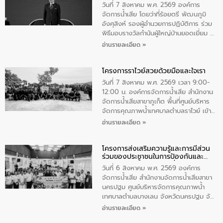
ตําบลนาโสก อําเภอเมืองมุกดาหาร จังหวัด
วันที่ 7 สิงหาคม พ.ศ. 2569 องค์การ
มุกดาหาร โดยในกิจกรรมได้ร่วมปลูกป่า และ
จัดการน้ำเสีย โดยว่าที่ร้อยตรี พัฒนภูมิ
ทําความสะอาดภายในบริเวณ จัดกิจกรรม
อังศุสิงห์ รองผู้อำนวยการปฏิบัติการ ร่วม
เพื่อถวายเป็นพระราชกุศล สมเด็จพระนาง
พิธีมอบรางวัลกำนันผู้ใหญ่บ้านยอดเยี่ยม ณ
เจ้าสิริกิติ์พระบรมราชินีนาถ พระบรมราช
ทำเนียบรัฐบาล โดยมีนายอนุทิน ชาญวีรกูล
อ่านรายละเอียด »
ชนนีพันปีหลวง พร้อมถวายสัจปฏิญาณ
นายกรัฐมนตรีและรัฐมนตรีว่าการกระทรวง
ทำความดีด้วยหัวใจ
มหาดไทย เป็นประธานมอบรางวัลแหนบ
โครงการราไวย์สวยด้วยมือและใจเรา
ทองคำและประกาศเกียรติคุณให้แก่ กำนัน
ผู้ใหญ่บ้านยอดเยี่ยม พร้อมกล่าวชื่นชม ให้
วันที่ 7 สิงหาคม พ.ศ. 2569 เวลา 9:00-
โอวาท และมอบนโยบาย
12:00 น. องค์การจัดการน้ำเสีย สำนักงาน
จัดการน้ำเสียสาขาภูเก็ต พื้นที่ศูนย์บริหาร
จัดการคุณภาพน้ำเทศบาลตำบลราไวย์ เข้า
ร่วมโครงการราไวย์สวยด้วยมือและใจเรา
อ่านรายละเอียด »
โดยมีนายเทมส์ ไกรทัศน์ นายกเทศมนตรี
ตำบลราไวย์ เจ้าหน้าที่เทศบาล ชาวบ้าน
โครงการส่งเสริมความรู้และการมีส่วน
ประชาชน ตัวแทนจากโรงแรมต่างๆ ในเขต
ร่วมของประชาชนในการป้องกันและ
เทศบาลตำบลราไวย์ ศูนย์บริหารจัดการ
แก้ไขปัญหาน้ำเสียอย่างยั่งยืน
คุณภาพน้ำเทศบาลตำบลราไวย์ นำโดยนาย
วันที่ 6 สิงหาคม พ.ศ. 2569 องค์การ
น้อย แก้วเศษ ผู้จัดการสำนักงานจัดการน้ำ
จัดการน้ำเสีย สำนักงานจัดการน้ำเสียสาขา
เสียสาขาภูเก็ต พร้อมด้วยเจ้าหน้าที่ จำนวน
นครปฐม ศูนย์บริหารจัดการคุณภาพน้ำ
5 คน ร่วมทำกิจกรรม ทำความสะอาด
เทศบาลตำบลบางเลน จังหวัดนครปฐม จัด
ชายหาดและแหล่งท่องเที่ยว ณ บริเวณ
กิจกรรมภายใต้โครงการส่งเสริมความรู้และ
อ่านรายละเอียด »
แหลมพรหมเทพ หมู่ที่ 6 ตำบลราไวย์
การมีส่วนร่วมของประชาชนในการป้องกัน