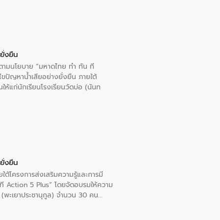
ั่งยืน
ารตามนโยบาย “มหาดไทย ทำ ทัน ที
ปัญหาน้ำเสียอย่างยั่งยืน ภายใต้
นให้แก่นักเรียนโรงเรียนวัดบ่อ (นันท
ั่งยืน
ใต้โครงการส่งเสริมความรู้และการมี
ที Action 5 Plus” โดยจัดอบรมให้ความ
าล 1 (พะเยาประชานุกูล) จำนวน 30 คน