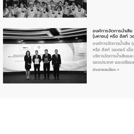
องค์การจัดการน้ำเสี
(มหาชน) หรือ อีสท์ ว
องค์การจัดการน้ำเสีย
หรือ อีสท์ วอเตอร์ เม
บริหารจัดการน้ำเสียแล
ของประเทศ และเตรียม
ท้าทายจากวิกฤตการเปล
อ่านรายละเอียด »
ความเชี่ยวชาญด้านระบบ
ข่ายน้ำครบวงจรในพื้น
ดำเนินงานร่วมกับท้องถิ
อุตสาหกรรม นายชีระ ว
กับความเชี่ยวชาญของอี
เมืองอย่างยั่งยืน ขณะท
ตลอดระบบ โดยการนำน้ำ
ความร่วมมือระหว่างภาค
ฐานด้านน้ำของประเทศ เ