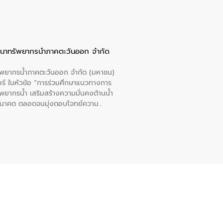
ัฒนาทรัพยากรน้ำภาคตะวันออก จำกัด
รัพยากรน้ำภาคตะวันออก จำกัด (มหาชน)
ตอร์ ในหัวข้อ “การร่วมศึกษาแนวทางการ
พยากรน้ำ เสริมสร้างความมั่นคงด้านน้ำ
อนาคต ตลอดจนมุ่งตอบโจทย์ความ
ือในครั้งนี้เป็นการดึงจุดแข็งและ
 มาผสานกับประสบการณ์และเทคโนโลยีโครง
น้ำ (Water Reuse) และพัฒนารูปแบบการ
ที่พุ่งสูงขึ้นจากการขยายตัวของ
นการพัฒนาระบบบำบัดน้ำเสียเมื่อผสาน
างเศรษฐกิจ เพื่อสนับสนุนการพัฒนา
ดการน้ำยุคใหม่ต้องมุ่งเน้นความคุ้มค่า
ิจและสิ่งแวดล้อมได้อย่างเป็นรูปธรรม
น.) ในการร่วมวางรากฐานโครงสร้างพื้น
ปตามมาตรฐานสากล