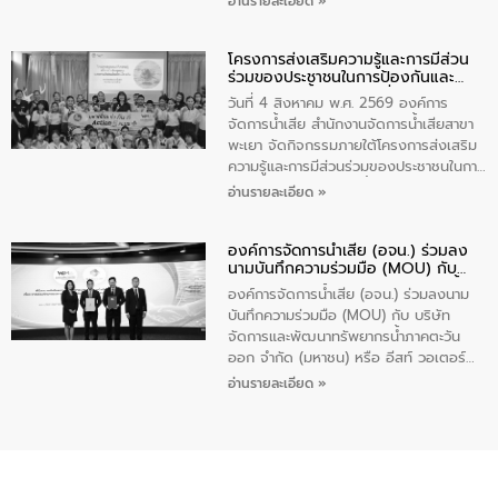
อ่านรายละเอียด »
ร่วมของประชาชนในการป้องกันและแก้ไข
ปัญหาน้ำเสียอย่างยั่งยืน ภายใต้กิจกรรม
โครงการส่งเสริมความรู้และการมีส่วน
“ชุมชนร่วมใจ น้ำใสยั่งยืน” ได้บรรยายให้
ร่วมของประชาชนในการป้องกันและ
ความรู้เกี่ยวกับการจัดการน้ำเสียและการใช้
แก้ไขปัญหาน้ำเสียอย่างยั่งยืน
ถังดักไขมันให้แก่นักเรียนโรงเรียนวัดบ่อ
วันที่ 4 สิงหาคม พ.ศ. 2569 องค์การ
(นันทวิทยา) เทศบาลนครปากเกร็ด อำเภอ
จัดการน้ำเสีย สำนักงานจัดการน้ำเสียสาขา
ปากเกร็ด จังหวัดนนทบุรี จำนวน 30 คน
พะเยา จัดกิจกรรมภายใต้โครงการส่งเสริม
ความรู้และการมีส่วนร่วมของประชาชนในการ
ป้องกันและแก้ไขปัญหาน้ำเสียอย่างยั่งยืน
อ่านรายละเอียด »
ตามนโยบาย “มหาดไทย ทำทันที Action 5
Plus” โดยจัดอบรมให้ความรู้เรื่องน้ำเสีย
องค์การจัดการน้ำเสีย (อจน.) ร่วมลง
ชุมชนและการบำบัดน้ำเสียเบื้องต้น ให้กับ
นามบันทึกความร่วมมือ (MOU) กับ
นักเรียนชั้นประถมศึกษาปีที่ 5 โรงเรียน
บริษัท จัดการและพัฒนาทรัพยากรน้ำ
เทศบาล 1 (พะเยาประชานุกูล) จำนวน 30
องค์การจัดการน้ำเสีย (อจน.) ร่วมลงนาม
ภาคตะวันออก จำกัด (มหาชน) หรือ อีส
คน
บันทึกความร่วมมือ (MOU) กับ บริษัท
ท์ วอเตอร์
จัดการและพัฒนาทรัพยากรน้ำภาคตะวัน
ออก จำกัด (มหาชน) หรือ อีสท์ วอเตอร์
เมื่อวันอังคารที่ 4 สิงหาคม 2569 ณ ห้อง
อ่านรายละเอียด »
อเนกประสงค์ ชั้น 22 อาคารอีสท์วอเตอร์
ในหัวข้อ “การร่วมศึกษาแนวทางการบริหาร
จัดการน้ำเสียและการนำน้ำกลับมาใช้ประโยชน์
ของประเทศไทย” เพื่อยกระดับการบริหาร
จัดการทรัพยากรน้ำ เสริมสร้างความมั่นคง