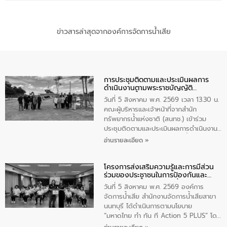
ข่าวสารล่าสุดจากองค์การจัดการน้ำเสีย
การประชุมติดตามและประเมินผลการ
ดำเนินงานตามพระราชบัญญัติ
ทรัพยากรน้ำ พ.ศ. 2561 ประจำ
วันที่ 5 สิงหาคม พ.ศ. 2569 เวลา 13.30 น.
ปีงบประมาณ พ.ศ. 2569
คณะผู้บริหารและเจ้าหน้าที่จากสำนัก
ทรัพยากรน้ำแห่งชาติ (สนทช.) เข้าร่วม
ประชุมติดตามและประเมินผลการดำเนินงาน
ตามพระราชบัญญัติทรัพยากรน้ำ พ.ศ. 2561
อ่านรายละเอียด »
ประจำปีงบประมาณ พ.ศ. 2569 ณ ศูนย์
บริหารจัดการคุณภาพน้ำเทศบาลตำบล
โครงการส่งเสริมความรู้และการมีส่วน
วัดสิงห์ จังหวัดชัยนาท โดยมีนายแสงชัย
ร่วมของประชาชนในการป้องกันและ
สุขชื่น นายกเทศมนตรีตำบลวัดสิงห์ คณะผู้
แก้ไขปัญหาน้ำเสียอย่างยั่งยืน
บริหารเทศบาลตำบลวัดสิงห์ ผู้นำชุมชน และ
วันที่ 5 สิงหาคม พ.ศ. 2569 องค์การ
ประชาชนในพื้นที่เทศบาลตำบลวัดสิงก์ที่มี
จัดการน้ำเสีย สำนักงานจัดการน้ำเสียสาขา
ส่วนได้ส่วนเสียในโครงก่อสร้างศูนย์บริหาร
นนทบุรี ได้ดำเนินการตามนโยบาย
จัดการคุณภาพน้ำเทศบาลตำบลวัดสิงห์
“มหาดไทย ทำ ทัน ที Action 5 PLUS” โดย
จังหวัดชัยนาท ให้การต้อนรับ
จัดโครงการส่งเสริมความรู้และการมีส่วน