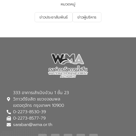
ด้านน้ำของประเทศ และเตรียมความพร้อม
หมวดหมู่
รองรับการเติบโตของเมือง รวมถึงการ
ลงทุนในอุตสาหกรรมแห่งอนาคต ตลอดจน
ข่าวประชาสัมพันธ์
ข่าวผู้บริหาร
มุ่งตอบโจทย์ความท้าทายจากวิกฤตการ
เปลี่ยนแปลงสภาพภูมิอากาศและความเสี่ยง
ภัยแล้งในระยะยาว การประสานความร่วมมือ
ในครั้งนี้เป็นการดึงจุดแข็งและความ
เชี่ยวชาญด้านระบบบำบัดน้ำเสียที่เป็นมิตร
ต่อสิ่งแวดล้อมของ องค์การจัดการน้ำเสีย
(อจน.) มาผสานกับประสบการณ์และ
เทคโนโลยีโครงข่ายน้ำครบวงจรในพื้นที่ EEC
ของอีสท์ วอเตอร์ เพื่อร่วมกันศึกษา
เทคโนโลยีการปรับปรุงคุณภาพน้ำ (Water
Reuse) และพัฒนารูปแบบการดำเนินงาน
ร่วมกับท้องถิ่นให้เกิดระบบบริหารจัดการน้ำ
อย่างเป็นรูปธรรม เพื่อรองรับความต้องการ
333 อาคารเล้าเป้งง้วน 1 ชั้น 23
ใช้น้ำที่พุ่งสูงขึ้นจากการขยายตัวของ
วิภาวดีรังสิต แขวงจอมพล
อุตสาหกรรม นายชีระ วงศบูรณะ ผู้อำนวย
เขตจตุจักร กรุงเทพฯ 10900
การองค์การจัดการน้ำเสีย กล่าวถึงภารกิจ
0-2273-8530-39
หลักของ อจน. ในการพัฒนาระบบบำบัดน้ำ
เสียเมื่อผสานกับความเชี่ยวชาญของอีสท์
0-2273-8577-79
วอเตอร์ จะช่วยขับเคลื่อนการศึกษาทั้งในมิติ
saraban@wma.or.th
ทางเทคนิคและความคุ้มค่าทางเศรษฐกิจ
เพื่อสนับสนุนการพัฒนาเมืองอย่างยั่งยืน