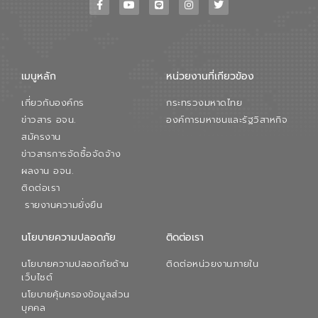
ขณะที่ นายบดินทร์ อุดล กรรมการผู้อำนวย
การใหญ่ อีสท์ วอเตอร์ ย้ำว่า การบริหาร
จัดการน้ำยุคใหม่ต้องมุ่งเน้นความคุ้มค่า
ตลอดระบบ โดยการนำน้ำบำบัดกลับมาใช้ใหม่
จะช่วยลดการพึ่งพาน้ำธรรมชาติและสร้าง
เมนูหลัก
หน่วยงานที่เกียวข้อง
สมดุลทางเศรษฐกิจและสิ่งแวดล้อมได้อย่าง
เป็นรูปธรรม ความร่วมมือระหว่างภาครัฐและ
เกี่ยวกับองค์กร
กระทรวงมหาดไทย
ภาคเอกชนในครั้งนี้ นับเป็นก้าวสำคัญของ
องค์การจัดการน้ำเสีย (อจน.) ในการร่วมวาง
ข่าวสาร อจน.
องค์การมหาชนและรัฐวิสาหกิจ
รากฐานโครงสร้างพื้นฐานด้านน้ำของ
สมัครงาน
ประเทศ เพื่อยกระดับประสิทธิภาพการใช้
ข่าวสารการจัดซื้อจัดจ้าง
ทรัพยากรน้ำให้เกิดประโยชน์สูงสุดและเป็นไป
ผลงาน อจน.
ตามมาตรฐานสากล
ติดต่อเรา
รายงานความยั่งยืน
นโยบายความปลอดภัย
ติดต่อเรา
นโยบายความปลอดภัยด้าน
ติดต่อหน่วยงานภายใน
เว็บไซต์
นโยบายคุ้มครองข้อมูลส่วน
บุคคล