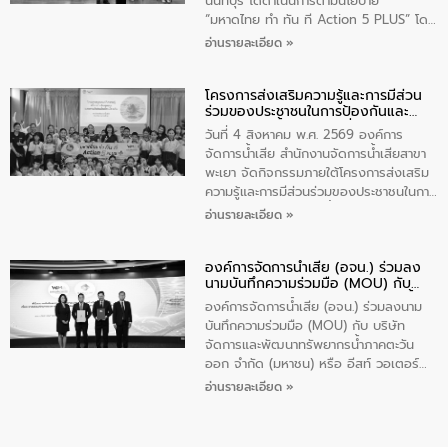
นนทบุรี ได้ดำเนินการตามนโยบาย
จัดการคุณภาพน้ำเทศบาลตำบลวัดสิงห์
“มหาดไทย ทำ ทัน ที Action 5 PLUS” โดย
จังหวัดชัยนาท ให้การต้อนรับ
จัดโครงการส่งเสริมความรู้และการมีส่วน
อ่านรายละเอียด »
ร่วมของประชาชนในการป้องกันและแก้ไข
ปัญหาน้ำเสียอย่างยั่งยืน ภายใต้กิจกรรม
โครงการส่งเสริมความรู้และการมีส่วน
“ชุมชนร่วมใจ น้ำใสยั่งยืน” ได้บรรยายให้
ร่วมของประชาชนในการป้องกันและ
ความรู้เกี่ยวกับการจัดการน้ำเสียและการใช้
แก้ไขปัญหาน้ำเสียอย่างยั่งยืน
ถังดักไขมันให้แก่นักเรียนโรงเรียนวัดบ่อ
วันที่ 4 สิงหาคม พ.ศ. 2569 องค์การ
(นันทวิทยา) เทศบาลนครปากเกร็ด อำเภอ
จัดการน้ำเสีย สำนักงานจัดการน้ำเสียสาขา
ปากเกร็ด จังหวัดนนทบุรี จำนวน 30 คน
พะเยา จัดกิจกรรมภายใต้โครงการส่งเสริม
ความรู้และการมีส่วนร่วมของประชาชนในการ
ป้องกันและแก้ไขปัญหาน้ำเสียอย่างยั่งยืน
อ่านรายละเอียด »
ตามนโยบาย “มหาดไทย ทำทันที Action 5
Plus” โดยจัดอบรมให้ความรู้เรื่องน้ำเสีย
องค์การจัดการน้ำเสีย (อจน.) ร่วมลง
ชุมชนและการบำบัดน้ำเสียเบื้องต้น ให้กับ
นามบันทึกความร่วมมือ (MOU) กับ
นักเรียนชั้นประถมศึกษาปีที่ 5 โรงเรียน
บริษัท จัดการและพัฒนาทรัพยากรน้ำ
เทศบาล 1 (พะเยาประชานุกูล) จำนวน 30
องค์การจัดการน้ำเสีย (อจน.) ร่วมลงนาม
ภาคตะวันออก จำกัด (มหาชน) หรือ อีส
คน
บันทึกความร่วมมือ (MOU) กับ บริษัท
ท์ วอเตอร์
จัดการและพัฒนาทรัพยากรน้ำภาคตะวัน
ออก จำกัด (มหาชน) หรือ อีสท์ วอเตอร์
เมื่อวันอังคารที่ 4 สิงหาคม 2569 ณ ห้อง
อ่านรายละเอียด »
อเนกประสงค์ ชั้น 22 อาคารอีสท์วอเตอร์
ในหัวข้อ “การร่วมศึกษาแนวทางการบริหาร
จัดการน้ำเสียและการนำน้ำกลับมาใช้ประโยชน์