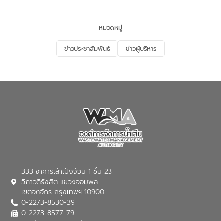
ของประเทศไทย” เพื่อยกระดับการบริหาร
จัดการทรัพยากรน้ำ เสริมสร้างความมั่นคง
ด้านน้ำของประเทศ และเตรียมความพร้อม
หมวดหมู่
รองรับการเติบโตของเมือง รวมถึงการ
ลงทุนในอุตสาหกรรมแห่งอนาคต ตลอดจน
ข่าวประชาสัมพันธ์
ข่าวผู้บริหาร
มุ่งตอบโจทย์ความท้าทายจากวิกฤตการ
เปลี่ยนแปลงสภาพภูมิอากาศและความเสี่ยง
ภัยแล้งในระยะยาว การประสานความร่วมมือ
ในครั้งนี้เป็นการดึงจุดแข็งและความ
เชี่ยวชาญด้านระบบบำบัดน้ำเสียที่เป็นมิตร
ต่อสิ่งแวดล้อมของ องค์การจัดการน้ำเสีย
(อจน.) มาผสานกับประสบการณ์และ
เทคโนโลยีโครงข่ายน้ำครบวงจรในพื้นที่ EEC
ของอีสท์ วอเตอร์ เพื่อร่วมกันศึกษา
เทคโนโลยีการปรับปรุงคุณภาพน้ำ (Water
Reuse) และพัฒนารูปแบบการดำเนินงาน
ร่วมกับท้องถิ่นให้เกิดระบบบริหารจัดการน้ำ
อย่างเป็นรูปธรรม เพื่อรองรับความต้องการ
333 อาคารเล้าเป้งง้วน 1 ชั้น 23
ใช้น้ำที่พุ่งสูงขึ้นจากการขยายตัวของ
วิภาวดีรังสิต แขวงจอมพล
อุตสาหกรรม นายชีระ วงศบูรณะ ผู้อำนวย
เขตจตุจักร กรุงเทพฯ 10900
การองค์การจัดการน้ำเสีย กล่าวถึงภารกิจ
0-2273-8530-39
หลักของ อจน. ในการพัฒนาระบบบำบัดน้ำ
เสียเมื่อผสานกับความเชี่ยวชาญของอีสท์
0-2273-8577-79
วอเตอร์ จะช่วยขับเคลื่อนการศึกษาทั้งในมิติ