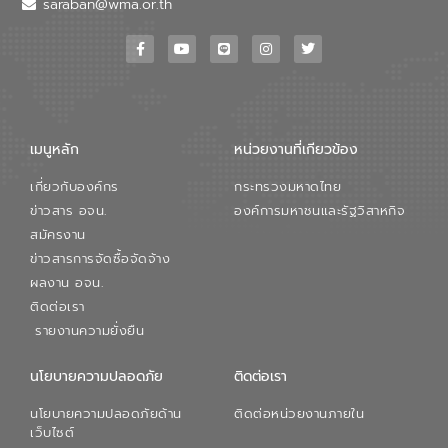
saraban@wma.or.th
ทางเทคนิคและความคุ้มค่าทางเศรษฐกิจ
เพื่อสนับสนุนการพัฒนาเมืองอย่างยั่งยืน
ขณะที่ นายบดินทร์ อุดล กรรมการผู้อำนวย
การใหญ่ อีสท์ วอเตอร์ ย้ำว่า การบริหาร
จัดการน้ำยุคใหม่ต้องมุ่งเน้นความคุ้มค่า
ตลอดระบบ โดยการนำน้ำบำบัดกลับมาใช้ใหม่
จะช่วยลดการพึ่งพาน้ำธรรมชาติและสร้าง
เมนูหลัก
หน่วยงานที่เกียวข้อง
สมดุลทางเศรษฐกิจและสิ่งแวดล้อมได้อย่าง
เป็นรูปธรรม ความร่วมมือระหว่างภาครัฐและ
เกี่ยวกับองค์กร
กระทรวงมหาดไทย
ภาคเอกชนในครั้งนี้ นับเป็นก้าวสำคัญของ
องค์การจัดการน้ำเสีย (อจน.) ในการร่วมวาง
ข่าวสาร อจน.
องค์การมหาชนและรัฐวิสาหกิจ
รากฐานโครงสร้างพื้นฐานด้านน้ำของ
สมัครงาน
ประเทศ เพื่อยกระดับประสิทธิภาพการใช้
ข่าวสารการจัดซื้อจัดจ้าง
ทรัพยากรน้ำให้เกิดประโยชน์สูงสุดและเป็นไป
ผลงาน อจน.
ตามมาตรฐานสากล
ติดต่อเรา
รายงานความยั่งยืน
นโยบายความปลอดภัย
ติดต่อเรา
นโยบายความปลอดภัยด้าน
ติดต่อหน่วยงานภายใน
เว็บไซต์