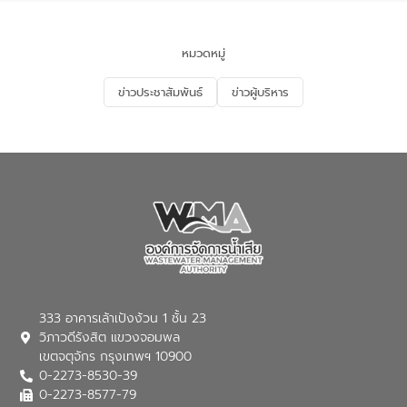
ของประเทศไทย” เพื่อยกระดับการบริหาร
จัดการทรัพยากรน้ำ เสริมสร้างความมั่นคง
ด้านน้ำของประเทศ และเตรียมความพร้อม
หมวดหมู่
รองรับการเติบโตของเมือง รวมถึงการ
ลงทุนในอุตสาหกรรมแห่งอนาคต ตลอดจน
ข่าวประชาสัมพันธ์
ข่าวผู้บริหาร
มุ่งตอบโจทย์ความท้าทายจากวิกฤตการ
เปลี่ยนแปลงสภาพภูมิอากาศและความเสี่ยง
ภัยแล้งในระยะยาว การประสานความร่วมมือ
ในครั้งนี้เป็นการดึงจุดแข็งและความ
เชี่ยวชาญด้านระบบบำบัดน้ำเสียที่เป็นมิตร
ต่อสิ่งแวดล้อมของ องค์การจัดการน้ำเสีย
(อจน.) มาผสานกับประสบการณ์และ
เทคโนโลยีโครงข่ายน้ำครบวงจรในพื้นที่ EEC
ของอีสท์ วอเตอร์ เพื่อร่วมกันศึกษา
เทคโนโลยีการปรับปรุงคุณภาพน้ำ (Water
Reuse) และพัฒนารูปแบบการดำเนินงาน
ร่วมกับท้องถิ่นให้เกิดระบบบริหารจัดการน้ำ
อย่างเป็นรูปธรรม เพื่อรองรับความต้องการ
333 อาคารเล้าเป้งง้วน 1 ชั้น 23
ใช้น้ำที่พุ่งสูงขึ้นจากการขยายตัวของ
วิภาวดีรังสิต แขวงจอมพล
อุตสาหกรรม นายชีระ วงศบูรณะ ผู้อำนวย
เขตจตุจักร กรุงเทพฯ 10900
การองค์การจัดการน้ำเสีย กล่าวถึงภารกิจ
0-2273-8530-39
หลักของ อจน. ในการพัฒนาระบบบำบัดน้ำ
เสียเมื่อผสานกับความเชี่ยวชาญของอีสท์
0-2273-8577-79