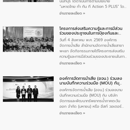
ส่วนได้ส่วนเสียในโครงก่อสร้างศูนย์บริหาร
นนทบุรี ได้ดำเนินการตามนโยบาย
จัดการคุณภาพน้ำเทศบาลตำบลวัดสิงห์
“มหาดไทย ทำ ทัน ที Action 5 PLUS” โดย
จังหวัดชัยนาท ให้การต้อนรับ
จัดโครงการส่งเสริมความรู้และการมีส่วน
อ่านรายละเอียด »
ร่วมของประชาชนในการป้องกันและแก้ไข
ปัญหาน้ำเสียอย่างยั่งยืน ภายใต้กิจกรรม
โครงการส่งเสริมความรู้และการมีส่วน
“ชุมชนร่วมใจ น้ำใสยั่งยืน” ได้บรรยายให้
ร่วมของประชาชนในการป้องกันและ
ความรู้เกี่ยวกับการจัดการน้ำเสียและการใช้
แก้ไขปัญหาน้ำเสียอย่างยั่งยืน
ถังดักไขมันให้แก่นักเรียนโรงเรียนวัดบ่อ
วันที่ 4 สิงหาคม พ.ศ. 2569 องค์การ
(นันทวิทยา) เทศบาลนครปากเกร็ด อำเภอ
จัดการน้ำเสีย สำนักงานจัดการน้ำเสียสาขา
ปากเกร็ด จังหวัดนนทบุรี จำนวน 30 คน
พะเยา จัดกิจกรรมภายใต้โครงการส่งเสริม
ความรู้และการมีส่วนร่วมของประชาชนในการ
ป้องกันและแก้ไขปัญหาน้ำเสียอย่างยั่งยืน
อ่านรายละเอียด »
ตามนโยบาย “มหาดไทย ทำทันที Action 5
Plus” โดยจัดอบรมให้ความรู้เรื่องน้ำเสีย
องค์การจัดการน้ำเสีย (อจน.) ร่วมลง
ชุมชนและการบำบัดน้ำเสียเบื้องต้น ให้กับ
นามบันทึกความร่วมมือ (MOU) กับ
นักเรียนชั้นประถมศึกษาปีที่ 5 โรงเรียน
บริษัท จัดการและพัฒนาทรัพยากรน้ำ
เทศบาล 1 (พะเยาประชานุกูล) จำนวน 30
องค์การจัดการน้ำเสีย (อจน.) ร่วมลงนาม
ภาคตะวันออก จำกัด (มหาชน) หรือ อีส
คน
บันทึกความร่วมมือ (MOU) กับ บริษัท
ท์ วอเตอร์
จัดการและพัฒนาทรัพยากรน้ำภาคตะวัน
ออก จำกัด (มหาชน) หรือ อีสท์ วอเตอร์
เมื่อวันอังคารที่ 4 สิงหาคม 2569 ณ ห้อง
อ่านรายละเอียด »
อเนกประสงค์ ชั้น 22 อาคารอีสท์วอเตอร์
ในหัวข้อ “การร่วมศึกษาแนวทางการบริหาร
จัดการน้ำเสียและการนำน้ำกลับมาใช้ประโยชน์