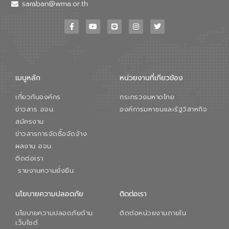
วอเตอร์ จะช่วยขับเคลื่อนการศึกษาทั้งในมิติ
saraban@wma.or.th
ทางเทคนิคและความคุ้มค่าทางเศรษฐกิจ
เพื่อสนับสนุนการพัฒนาเมืองอย่างยั่งยืน
ขณะที่ นายบดินทร์ อุดล กรรมการผู้อำนวย
การใหญ่ อีสท์ วอเตอร์ ย้ำว่า การบริหาร
จัดการน้ำยุคใหม่ต้องมุ่งเน้นความคุ้มค่า
ตลอดระบบ โดยการนำน้ำบำบัดกลับมาใช้ใหม่
จะช่วยลดการพึ่งพาน้ำธรรมชาติและสร้าง
เมนูหลัก
หน่วยงานที่เกียวข้อง
สมดุลทางเศรษฐกิจและสิ่งแวดล้อมได้อย่าง
เป็นรูปธรรม ความร่วมมือระหว่างภาครัฐและ
เกี่ยวกับองค์กร
กระทรวงมหาดไทย
ภาคเอกชนในครั้งนี้ นับเป็นก้าวสำคัญของ
องค์การจัดการน้ำเสีย (อจน.) ในการร่วมวาง
ข่าวสาร อจน.
องค์การมหาชนและรัฐวิสาหกิจ
รากฐานโครงสร้างพื้นฐานด้านน้ำของ
สมัครงาน
ประเทศ เพื่อยกระดับประสิทธิภาพการใช้
ข่าวสารการจัดซื้อจัดจ้าง
ทรัพยากรน้ำให้เกิดประโยชน์สูงสุดและเป็นไป
ผลงาน อจน.
ตามมาตรฐานสากล
ติดต่อเรา
รายงานความยั่งยืน
นโยบายความปลอดภัย
ติดต่อเรา
นโยบายความปลอดภัยด้าน
ติดต่อหน่วยงานภายใน
เว็บไซต์