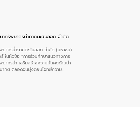
ัฒนาทรัพยากรน้ำภาคตะวันออก จำกัด
รัพยากรน้ำภาคตะวันออก จำกัด (มหาชน)
ตอร์ ในหัวข้อ “การร่วมศึกษาแนวทางการ
พยากรน้ำ เสริมสร้างความมั่นคงด้านน้ำ
อนาคต ตลอดจนมุ่งตอบโจทย์ความ
ือในครั้งนี้เป็นการดึงจุดแข็งและ
 มาผสานกับประสบการณ์และเทคโนโลยีโครง
น้ำ (Water Reuse) และพัฒนารูปแบบการ
ที่พุ่งสูงขึ้นจากการขยายตัวของ
นการพัฒนาระบบบำบัดน้ำเสียเมื่อผสาน
างเศรษฐกิจ เพื่อสนับสนุนการพัฒนา
ดการน้ำยุคใหม่ต้องมุ่งเน้นความคุ้มค่า
ิจและสิ่งแวดล้อมได้อย่างเป็นรูปธรรม
น.) ในการร่วมวางรากฐานโครงสร้างพื้น
ปตามมาตรฐานสากล