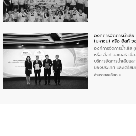
องค์การจัดการน้ำเสี
(มหาชน) หรือ อีสท์ ว
องค์การจัดการน้ำเสีย
หรือ อีสท์ วอเตอร์ เม
บริหารจัดการน้ำเสียแล
ของประเทศ และเตรียม
ท้าทายจากวิกฤตการเปล
อ่านรายละเอียด »
ความเชี่ยวชาญด้านระบบ
ข่ายน้ำครบวงจรในพื้น
ดำเนินงานร่วมกับท้องถิ
อุตสาหกรรม นายชีระ ว
กับความเชี่ยวชาญของอี
เมืองอย่างยั่งยืน ขณะท
ตลอดระบบ โดยการนำน้ำ
ความร่วมมือระหว่างภาค
ฐานด้านน้ำของประเทศ เ