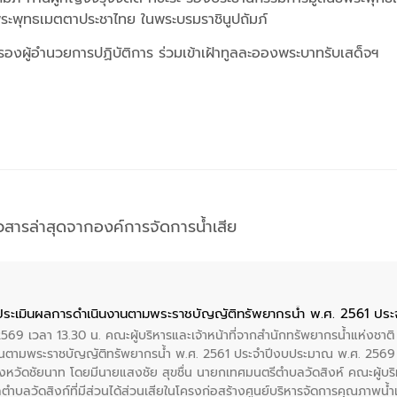
ระพุทธเมตตาประชาไทย ในพระบรมราชินูปถัมภ์
ห์ รองผู้อำนวยการปฏิบัติการ ร่วมเข้าเฝ้าทูลละอองพระบาทรับเสด็จฯ
าวสารล่าสุดจากองค์การจัดการน้ำเสีย
ประเมินผลการดำเนินงานตามพระราชบัญญัติทรัพยากรน้ำ พ.ศ. 2561 ปร
2569 เวลา 13.30 น. คณะผู้บริหารและเจ้าหน้าที่จากสำนักทรัพยากรน้ำแห่งชาติ
นตามพระราชบัญญัติทรัพยากรน้ำ พ.ศ. 2561 ประจำปีงบประมาณ พ.ศ. 2569 
งหวัดชัยนาท โดยมีนายแสงชัย สุขชื่น นายกเทศมนตรีตำบลวัดสิงห์ คณะผู้บริ
ลตำบลวัดสิงก์ที่มีส่วนได้ส่วนเสียในโครงก่อสร้างศูนย์บริหารจัดการคุณภาพน