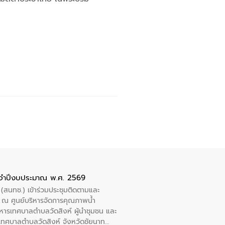
ะจำปีงบประมาณ พ.ศ. 2569
 (สนทช.) เข้าร่วมประชุมติดตามและ
ณ ศูนย์บริหารจัดการคุณภาพน้ำ
หารเทศบาลตำบลวัดสิงห์ ผู้นำชุมชน และ
้ำเทศบาลตำบลวัดสิงห์ จังหวัดชัยนาท