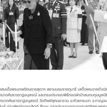
 กรมสมเด็จพระเทพรัตนราชสุดาฯ สยามบรมราชกุมารี เสด็จพระราชดำเน
นาถคันธารราฐอนุสรณ์ และทรงประกอบพิธีทอดผ้าป่าสมทบทุนมูลนิ
นาถคันธารราฐอนุสรณ์ วัดทิพย์สุคนธาราม อ.ห้วยกระเจา จ.กาญจน
มภ์ ท่านผู้หญิงจรุงจิตต์ ทีขะระ รองประธานกรรมการมูลนิธิพระพุ