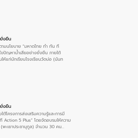
ั่งยืน
ารตามนโยบาย “มหาดไทย ทำ ทัน ที
ปัญหาน้ำเสียอย่างยั่งยืน ภายใต้
นให้แก่นักเรียนโรงเรียนวัดบ่อ (นันท
ั่งยืน
ใต้โครงการส่งเสริมความรู้และการมี
ที Action 5 Plus” โดยจัดอบรมให้ความ
าล 1 (พะเยาประชานุกูล) จำนวน 30 คน