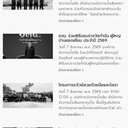
จัดการน้ำเสีย สำนักงาานจัดการน้ำเสียสาขา
มุกดาหาร ร่วมกิจกรรมจิตอาสาพัฒนาวัน
สําคัญของชาติไทย “วันคล้ายวันพระราช
สมภพ สมเด็จพระนางเจ้าสิริกิติ์พระบรม
อ่านรายละเอียด »
ราชินีนาถ พระบรมราชชนนีพันปีหลวง และ
วันแม่แห่งชาติ 12 สิงหาคม” โดยมีนายชลิต
อจน. ร่วมพิธีมอบรางวัลกำนัน ผู้ใหญ่
ทิพย์คำ รองผู้ว่าราชการจังหวัดมุกดาหาร
บ้านยอดเยี่ยม ประจำปี 2569
เป็นประธานในพิธี ณ เรือนจําชั่วคราวนาโสก
ตําบลนาโสก อําเภอเมืองมุกดาหาร จังหวัด
วันที่ 7 สิงหาคม พ.ศ. 2569 องค์การ
มุกดาหาร โดยในกิจกรรมได้ร่วมปลูกป่า และ
จัดการน้ำเสีย โดยว่าที่ร้อยตรี พัฒนภูมิ
ทําความสะอาดภายในบริเวณ จัดกิจกรรม
อังศุสิงห์ รองผู้อำนวยการปฏิบัติการ ร่วม
เพื่อถวายเป็นพระราชกุศล สมเด็จพระนาง
พิธีมอบรางวัลกำนันผู้ใหญ่บ้านยอดเยี่ยม ณ
เจ้าสิริกิติ์พระบรมราชินีนาถ พระบรมราช
ทำเนียบรัฐบาล โดยมีนายอนุทิน ชาญวีรกูล
อ่านรายละเอียด »
ชนนีพันปีหลวง พร้อมถวายสัจปฏิญาณ
นายกรัฐมนตรีและรัฐมนตรีว่าการกระทรวง
ทำความดีด้วยหัวใจ
มหาดไทย เป็นประธานมอบรางวัลแหนบ
โครงการราไวย์สวยด้วยมือและใจเรา
ทองคำและประกาศเกียรติคุณให้แก่ กำนัน
ผู้ใหญ่บ้านยอดเยี่ยม พร้อมกล่าวชื่นชม ให้
วันที่ 7 สิงหาคม พ.ศ. 2569 เวลา 9:00-
โอวาท และมอบนโยบาย
12:00 น. องค์การจัดการน้ำเสีย สำนักงาน
จัดการน้ำเสียสาขาภูเก็ต พื้นที่ศูนย์บริหาร
จัดการคุณภาพน้ำเทศบาลตำบลราไวย์ เข้า
ร่วมโครงการราไวย์สวยด้วยมือและใจเรา
อ่านรายละเอียด »
โดยมีนายเทมส์ ไกรทัศน์ นายกเทศมนตรี
ตำบลราไวย์ เจ้าหน้าที่เทศบาล ชาวบ้าน