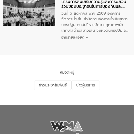
โครงการส่งเสริมความรู้และการมีส่วน
ประชาชน ตัวแทนจากโรงแรมต่างๆ ในเขต
ร่วมของประชาชนในการป้องกันและ
เทศบาลตำบลราไวย์ ศูนย์บริหารจัดการ
แก้ไขปัญหาน้ำเสียอย่างยั่งยืน
คุณภาพน้ำเทศบาลตำบลราไวย์ นำโดยนาย
วันที่ 6 สิงหาคม พ.ศ. 2569 องค์การ
น้อย แก้วเศษ ผู้จัดการสำนักงานจัดการน้ำ
จัดการน้ำเสีย สำนักงานจัดการน้ำเสียสาขา
เสียสาขาภูเก็ต พร้อมด้วยเจ้าหน้าที่ จำนวน
นครปฐม ศูนย์บริหารจัดการคุณภาพน้ำ
5 คน ร่วมทำกิจกรรม ทำความสะอาด
เทศบาลตำบลบางเลน จังหวัดนครปฐม จัด
ชายหาดและแหล่งท่องเที่ยว ณ บริเวณ
กิจกรรมภายใต้โครงการส่งเสริมความรู้และ
อ่านรายละเอียด »
แหลมพรหมเทพ หมู่ที่ 6 ตำบลราไวย์
การมีส่วนร่วมของประชาชนในการป้องกัน
อำเภอเมือง จังหวัดภูเก็ต
และแก้ไขปัญหาน้ำเสียอย่างยั่งยืน ตาม
นโยบาย “มหาดไทย ทำ ทัน ที Action 5
PLUS” โดยจัดอบรมให้ความรู้แก่ประชาชน
และนักเรียน เพื่อส่งเสริมความรู้ด้านการ
จัดการน้ำเสียและสร้างจิตสำนึกในการ
หมวดหมู่
อนุรักษ์สิ่งแวดล้อม ในหัวข้อ “น้ำเสียชุมชน
และการบำบัดน้ำเสียเบื้องต้น” โดยให้ความรู้
ข่าวประชาสัมพันธ์
ข่าวผู้บริหาร
เกี่ยวกับสาเหตุและผลกระทบของน้ำเสีย
แนวทางการลดการเกิดน้ำเสียจากแหล่ง
กำเนิด การบำบัดน้ำเสียเบื้องต้นในครัวเรือน
ณ เทศบาลตำบลบางเลน จังหวัดนครปฐม