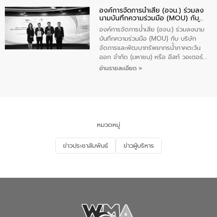
Plus” โดยจัดอบรมให้ความรู้เรื่องน้ำเสีย
องค์การจัดการน้ำเสีย (อจน.) ร่วมลง
ชุมชนและการบำบัดน้ำเสียเบื้องต้น ให้กับ
นามบันทึกความร่วมมือ (MOU) กับ
นักเรียนชั้นประถมศึกษาปีที่ 5 โรงเรียน
บริษัท จัดการและพัฒนาทรัพยากรน้ำ
เทศบาล 1 (พะเยาประชานุกูล) จำนวน 30
องค์การจัดการน้ำเสีย (อจน.) ร่วมลงนาม
ภาคตะวันออก จำกัด (มหาชน) หรือ อีส
คน
บันทึกความร่วมมือ (MOU) กับ บริษัท
ท์ วอเตอร์
จัดการและพัฒนาทรัพยากรน้ำภาคตะวัน
ออก จำกัด (มหาชน) หรือ อีสท์ วอเตอร์
เมื่อวันอังคารที่ 4 สิงหาคม 2569 ณ ห้อง
อ่านรายละเอียด »
อเนกประสงค์ ชั้น 22 อาคารอีสท์วอเตอร์
ในหัวข้อ “การร่วมศึกษาแนวทางการบริหาร
จัดการน้ำเสียและการนำน้ำกลับมาใช้ประโยชน์
ของประเทศไทย” เพื่อยกระดับการบริหาร
จัดการทรัพยากรน้ำ เสริมสร้างความมั่นคง
ด้านน้ำของประเทศ และเตรียมความพร้อม
หมวดหมู่
รองรับการเติบโตของเมือง รวมถึงการ
ลงทุนในอุตสาหกรรมแห่งอนาคต ตลอดจน
ข่าวประชาสัมพันธ์
ข่าวผู้บริหาร
มุ่งตอบโจทย์ความท้าทายจากวิกฤตการ
เปลี่ยนแปลงสภาพภูมิอากาศและความเสี่ยง
ภัยแล้งในระยะยาว การประสานความร่วมมือ
ในครั้งนี้เป็นการดึงจุดแข็งและความ
เชี่ยวชาญด้านระบบบำบัดน้ำเสียที่เป็นมิตร
ต่อสิ่งแวดล้อมของ องค์การจัดการน้ำเสีย
(อจน.) มาผสานกับประสบการณ์และ
เทคโนโลยีโครงข่ายน้ำครบวงจรในพื้นที่ EEC