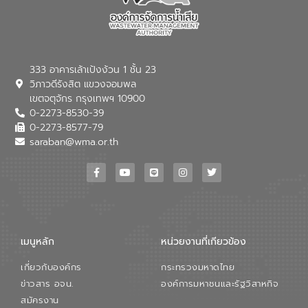
ของอีสท์ วอเตอร์ เพื่อร่วมกันศึกษา
เทคโนโลยีการปรับปรุงคุณภาพน้ำ (Water
Reuse) และพัฒนารูปแบบการดำเนินงาน
ร่วมกับท้องถิ่นให้เกิดระบบบริหารจัดการน้ำ
อย่างเป็นรูปธรรม เพื่อรองรับความต้องการ
333 อาคารเล้าเป้งง้วน 1 ชั้น 23
ใช้น้ำที่พุ่งสูงขึ้นจากการขยายตัวของ
วิภาวดีรังสิต แขวงจอมพล
อุตสาหกรรม นายชีระ วงศบูรณะ ผู้อำนวย
เขตจตุจักร กรุงเทพฯ 10900
การองค์การจัดการน้ำเสีย กล่าวถึงภารกิจ
0-2273-8530-39
หลักของ อจน. ในการพัฒนาระบบบำบัดน้ำ
เสียเมื่อผสานกับความเชี่ยวชาญของอีสท์
0-2273-8577-79
วอเตอร์ จะช่วยขับเคลื่อนการศึกษาทั้งในมิติ
saraban@wma.or.th
ทางเทคนิคและความคุ้มค่าทางเศรษฐกิจ
เพื่อสนับสนุนการพัฒนาเมืองอย่างยั่งยืน
ขณะที่ นายบดินทร์ อุดล กรรมการผู้อำนวย
การใหญ่ อีสท์ วอเตอร์ ย้ำว่า การบริหาร
จัดการน้ำยุคใหม่ต้องมุ่งเน้นความคุ้มค่า
ตลอดระบบ โดยการนำน้ำบำบัดกลับมาใช้ใหม่
จะช่วยลดการพึ่งพาน้ำธรรมชาติและสร้าง
เมนูหลัก
หน่วยงานที่เกียวข้อง
สมดุลทางเศรษฐกิจและสิ่งแวดล้อมได้อย่าง
เป็นรูปธรรม ความร่วมมือระหว่างภาครัฐและ
เกี่ยวกับองค์กร
กระทรวงมหาดไทย
ภาคเอกชนในครั้งนี้ นับเป็นก้าวสำคัญของ
องค์การจัดการน้ำเสีย (อจน.) ในการร่วมวาง
ข่าวสาร อจน.
องค์การมหาชนและรัฐวิสาหกิจ
รากฐานโครงสร้างพื้นฐานด้านน้ำของ
สมัครงาน