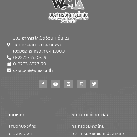
เทคโนโลยีโครงข่ายน้ำครบวงจรในพื้นที่ EEC
ของอีสท์ วอเตอร์ เพื่อร่วมกันศึกษา
เทคโนโลยีการปรับปรุงคุณภาพน้ำ (Water
Reuse) และพัฒนารูปแบบการดำเนินงาน
ร่วมกับท้องถิ่นให้เกิดระบบบริหารจัดการน้ำ
อย่างเป็นรูปธรรม เพื่อรองรับความต้องการ
333 อาคารเล้าเป้งง้วน 1 ชั้น 23
ใช้น้ำที่พุ่งสูงขึ้นจากการขยายตัวของ
วิภาวดีรังสิต แขวงจอมพล
อุตสาหกรรม นายชีระ วงศบูรณะ ผู้อำนวย
เขตจตุจักร กรุงเทพฯ 10900
การองค์การจัดการน้ำเสีย กล่าวถึงภารกิจ
0-2273-8530-39
หลักของ อจน. ในการพัฒนาระบบบำบัดน้ำ
เสียเมื่อผสานกับความเชี่ยวชาญของอีสท์
0-2273-8577-79
วอเตอร์ จะช่วยขับเคลื่อนการศึกษาทั้งในมิติ
saraban@wma.or.th
ทางเทคนิคและความคุ้มค่าทางเศรษฐกิจ
เพื่อสนับสนุนการพัฒนาเมืองอย่างยั่งยืน
ขณะที่ นายบดินทร์ อุดล กรรมการผู้อำนวย
การใหญ่ อีสท์ วอเตอร์ ย้ำว่า การบริหาร
จัดการน้ำยุคใหม่ต้องมุ่งเน้นความคุ้มค่า
ตลอดระบบ โดยการนำน้ำบำบัดกลับมาใช้ใหม่
จะช่วยลดการพึ่งพาน้ำธรรมชาติและสร้าง
เมนูหลัก
หน่วยงานที่เกียวข้อง
สมดุลทางเศรษฐกิจและสิ่งแวดล้อมได้อย่าง
เป็นรูปธรรม ความร่วมมือระหว่างภาครัฐและ
เกี่ยวกับองค์กร
กระทรวงมหาดไทย
ภาคเอกชนในครั้งนี้ นับเป็นก้าวสำคัญของ
องค์การจัดการน้ำเสีย (อจน.) ในการร่วมวาง
ข่าวสาร อจน.
องค์การมหาชนและรัฐวิสาหกิจ