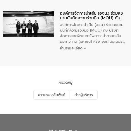
ตามนโยบาย “มหาดไทย ทำทันที Action 5
Plus” โดยจัดอบรมให้ความรู้เรื่องน้ำเสีย
องค์การจัดการน้ำเสีย (อจน.) ร่วมลง
ชุมชนและการบำบัดน้ำเสียเบื้องต้น ให้กับ
นามบันทึกความร่วมมือ (MOU) กับ
นักเรียนชั้นประถมศึกษาปีที่ 5 โรงเรียน
บริษัท จัดการและพัฒนาทรัพยากรน้ำ
เทศบาล 1 (พะเยาประชานุกูล) จำนวน 30
องค์การจัดการน้ำเสีย (อจน.) ร่วมลงนาม
ภาคตะวันออก จำกัด (มหาชน) หรือ อีส
คน
บันทึกความร่วมมือ (MOU) กับ บริษัท
ท์ วอเตอร์
จัดการและพัฒนาทรัพยากรน้ำภาคตะวัน
ออก จำกัด (มหาชน) หรือ อีสท์ วอเตอร์
เมื่อวันอังคารที่ 4 สิงหาคม 2569 ณ ห้อง
อ่านรายละเอียด »
อเนกประสงค์ ชั้น 22 อาคารอีสท์วอเตอร์
ในหัวข้อ “การร่วมศึกษาแนวทางการบริหาร
จัดการน้ำเสียและการนำน้ำกลับมาใช้ประโยชน์
ของประเทศไทย” เพื่อยกระดับการบริหาร
จัดการทรัพยากรน้ำ เสริมสร้างความมั่นคง
ด้านน้ำของประเทศ และเตรียมความพร้อม
หมวดหมู่
รองรับการเติบโตของเมือง รวมถึงการ
ลงทุนในอุตสาหกรรมแห่งอนาคต ตลอดจน
ข่าวประชาสัมพันธ์
ข่าวผู้บริหาร
มุ่งตอบโจทย์ความท้าทายจากวิกฤตการ
เปลี่ยนแปลงสภาพภูมิอากาศและความเสี่ยง
ภัยแล้งในระยะยาว การประสานความร่วมมือ
ในครั้งนี้เป็นการดึงจุดแข็งและความ
เชี่ยวชาญด้านระบบบำบัดน้ำเสียที่เป็นมิตร
ต่อสิ่งแวดล้อมของ องค์การจัดการน้ำเสีย
(อจน.) มาผสานกับประสบการณ์และ