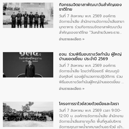
กิจกรรมจิตอาสาพัฒนาวันสําคัญของ
ชาติไทย
วันที่ 7 สิงหาคม พ.ศ. 2569 องค์การ
จัดการน้ำเสีย สำนักงาานจัดการน้ำเสียสาขา
มุกดาหาร ร่วมกิจกรรมจิตอาสาพัฒนาวัน
สําคัญของชาติไทย “วันคล้ายวันพระราช
สมภพ สมเด็จพระนางเจ้าสิริกิติ์พระบรม
อ่านรายละเอียด »
ราชินีนาถ พระบรมราชชนนีพันปีหลวง และ
วันแม่แห่งชาติ 12 สิงหาคม” โดยมีนายชลิต
อจน. ร่วมพิธีมอบรางวัลกำนัน ผู้ใหญ่
ทิพย์คำ รองผู้ว่าราชการจังหวัดมุกดาหาร
บ้านยอดเยี่ยม ประจำปี 2569
เป็นประธานในพิธี ณ เรือนจําชั่วคราวนาโสก
ตําบลนาโสก อําเภอเมืองมุกดาหาร จังหวัด
วันที่ 7 สิงหาคม พ.ศ. 2569 องค์การ
มุกดาหาร โดยในกิจกรรมได้ร่วมปลูกป่า และ
จัดการน้ำเสีย โดยว่าที่ร้อยตรี พัฒนภูมิ
ทําความสะอาดภายในบริเวณ จัดกิจกรรม
อังศุสิงห์ รองผู้อำนวยการปฏิบัติการ ร่วม
เพื่อถวายเป็นพระราชกุศล สมเด็จพระนาง
พิธีมอบรางวัลกำนันผู้ใหญ่บ้านยอดเยี่ยม ณ
เจ้าสิริกิติ์พระบรมราชินีนาถ พระบรมราช
ทำเนียบรัฐบาล โดยมีนายอนุทิน ชาญวีรกูล
อ่านรายละเอียด »
ชนนีพันปีหลวง พร้อมถวายสัจปฏิญาณ
นายกรัฐมนตรีและรัฐมนตรีว่าการกระทรวง
ทำความดีด้วยหัวใจ
มหาดไทย เป็นประธานมอบรางวัลแหนบ
โครงการราไวย์สวยด้วยมือและใจเรา
ทองคำและประกาศเกียรติคุณให้แก่ กำนัน
ผู้ใหญ่บ้านยอดเยี่ยม พร้อมกล่าวชื่นชม ให้
วันที่ 7 สิงหาคม พ.ศ. 2569 เวลา 9:00-
โอวาท และมอบนโยบาย
12:00 น. องค์การจัดการน้ำเสีย สำนักงาน
จัดการน้ำเสียสาขาภูเก็ต พื้นที่ศูนย์บริหาร
จัดการคุณภาพน้ำเทศบาลตำบลราไวย์ เข้า